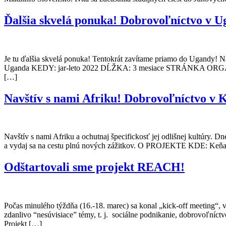
Ďalšia skvelá ponuka! Dobrovoľníctvo v U
Je tu ďalšia skvelá ponuka! Tentokrát zavítame priamo do Ugandy!
Uganda KEDY: jar-leto 2022 DĹŽKA: 3 mesiace STRÁNKA ORGANIZÁC
[…]
Navštív s nami Afriku! Dobrovoľníctvo v 
Navštív s nami Afriku a ochutnaj špecifickosť jej odlišnej kultúry. Dn
a vydaj sa na cestu plnú nových zážitkov. O PROJEKTE KDE: Keň
Odštartovali sme projekt REACH!
Počas minulého týždňa (16.-18. marec) sa konal „kick-off meeting“
zdanlivo “nesúvisiace” témy, t. j. sociálne podnikanie, dobrovoľn
Projekt […]