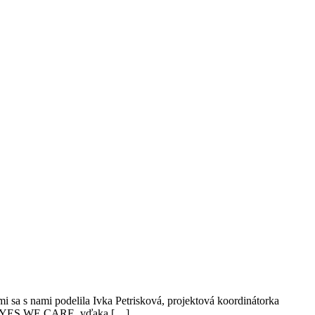
tmi sa s nami podelila Ivka Petrisková, projektová koordinátorka
ektu YES WE CARE, vďaka […]