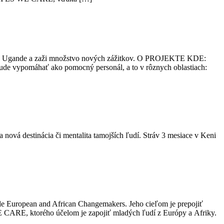
ace v Ugande a zaži množstvo nových zážitkov. O PROJEKTE KDE:
vypomáhať ako pomocný personál, a to v rôznych oblastiach:
ťa nová destinácia či mentalita tamojších ľudí. Stráv 3 mesiace v Keni
le European and African Changemakers. Jeho cieľom je prepojiť
E CARE, ktorého účelom je zapojiť mladých ľudí z Európy a Afriky.