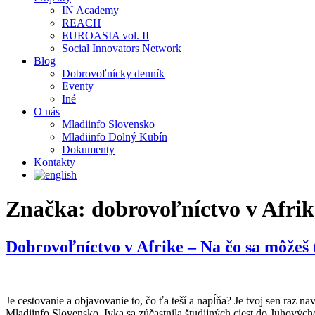
IN Academy
REACH
EUROASIA vol. II
Social Innovators Network
Blog
Dobrovoľnícky denník
Eventy
Iné
O nás
Mladiinfo Slovensko
Mladiinfo Dolný Kubín
Dokumenty
Kontakty
Značka:
dobrovoľníctvo v Afrik
Dobrovoľníctvo v Afrike – Na čo sa môžeš 
Je cestovanie a objavovanie to, čo ťa teší a napĺňa? Je tvoj sen raz n
Mladiinfo Slovensko. Ivka sa zúčastnila študijných ciest do Juho