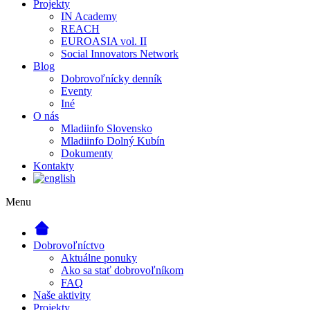
Projekty
IN Academy
REACH
EUROASIA vol. II
Social Innovators Network
Blog
Dobrovoľnícky denník
Eventy
Iné
O nás
Mladiinfo Slovensko
Mladiinfo Dolný Kubín
Dokumenty
Kontakty
Menu
Dobrovoľníctvo
Aktuálne ponuky
Ako sa stať dobrovoľníkom
FAQ
Naše aktivity
Projekty