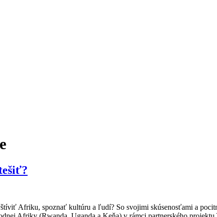
e
tešiť?
avštíviť Afriku, spoznať kultúru a ľudí? So svojimi skúsenosťami a poci
východnej Afriky (Rwanda, Uganda a Keňa) v rámci partnerského proj