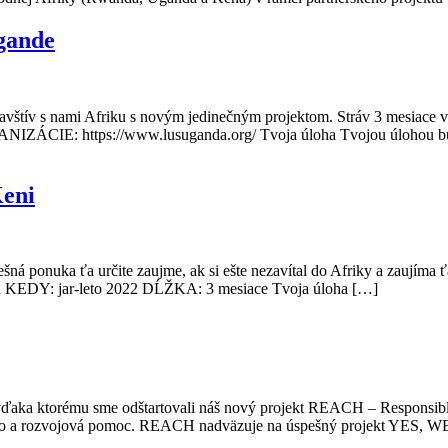
gande
 Navštív s nami Afriku s novým jedinečným projektom. Stráv 3 mesi
IE: https://www.lusuganda.org/ Tvoja úloha Tvojou úlohou bude 
Keni
ešná ponuka ťa určite zaujme, ak si ešte nezavítal do Afriky a zaujíma 
a KEDY: jar-leto 2022 DĹŽKA: 3 mesiace Tvoja úloha […]
, vďaka ktorému sme odštartovali náš nový projekt REACH – Responsib
íctvo a rozvojová pomoc. REACH nadväzuje na úspešný projekt YES, W