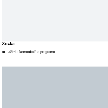
Zuzka
manažérka komunitného programu
mail@mail.sk
+917 542 256 654