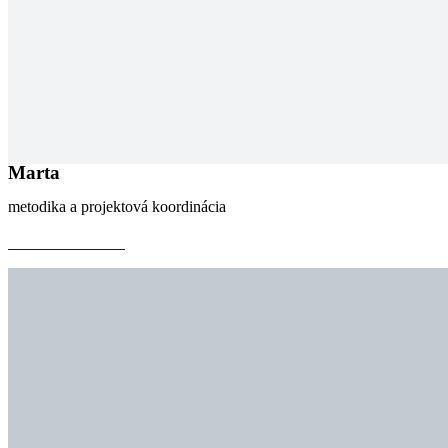
Marta
metodika a projektová koordinácia
mail@mail.sk
+917 542 256 654