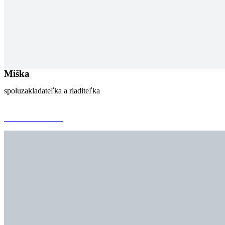
Miška
spoluzakladateľka a riaditeľka
mail@mail.sk
+917 542 256 654