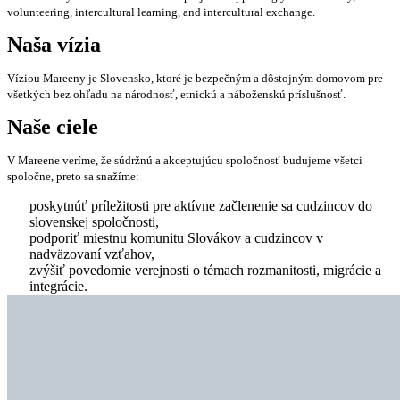
volunteering, intercultural learning, and intercultural exchange.
Naša vízia
Víziou Mareeny je Slovensko, ktoré je bezpečným a dôstojným domovom pre
všetkých bez ohľadu na národnosť, etnickú a náboženskú príslušnosť.
Naše ciele
V Mareene veríme, že súdržnú a akceptujúcu spoločnosť budujeme všetci
spoločne, preto sa snažíme:
poskytnúť príležitosti pre aktívne začlenenie sa cudzincov do
slovenskej spoločnosti,
podporiť miestnu komunitu Slovákov a cudzincov v
nadväzovaní vzťahov,
zvýšiť povedomie verejnosti o témach rozmanitosti, migrácie a
integrácie.