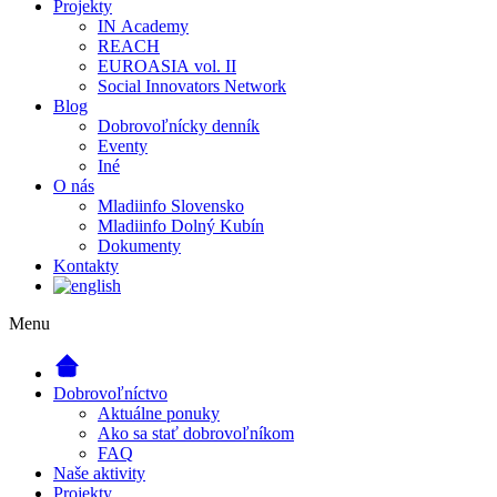
Projekty
IN Academy
REACH
EUROASIA vol. II
Social Innovators Network
Blog
Dobrovoľnícky denník
Eventy
Iné
O nás
Mladiinfo Slovensko
Mladiinfo Dolný Kubín
Dokumenty
Kontakty
Menu
Dobrovoľníctvo
Aktuálne ponuky
Ako sa stať dobrovoľníkom
FAQ
Naše aktivity
Projekty