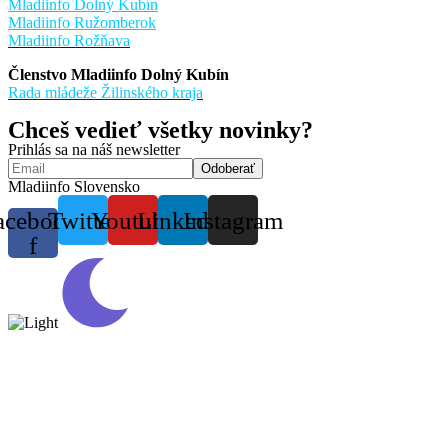
Mladiinfo Dolný Kubín
Mladiinfo Ružomberok
Mladiinfo Rožňava
Členstvo Mladiinfo Dolný Kubín
Rada mládeže Žilinského kraja
Chceš vedieť všetky novinky?
Prihlás sa na náš newsletter
Mladiinfo Slovensko
acebook-
Twitter
Youtube
Linkedin
Instagram
f