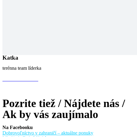
Katka
terénna team líderka
mail@mail.sk
+917 542 256 654
Pozrite tiež / Nájdete nás /
Ak by vás zaujímalo
Na Facebooku
Dobrovoľníctvo v zahraničí – aktuálne ponuky