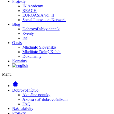
Projekty
IN Academy
REACH
EUROASIA vol. II
Social Innovators Network
Blog
Dobrovoľnícky denník
Eventy
Iné
O nás
Mladiinfo Slovensko
Mladiinfo Dolný Kubín
Dokumenty
Kontakty
Menu
Dobrovoľníctvo
Aktuálne ponuky
Ako sa stať dobrovoľníkom
FAQ
Naše aktivity
Projekty