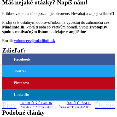
Máš nejaké otázky? Napíš nám!
Prihlasovanie na túto pozíciu je otvorené. Neváhaj a zapoj sa ihneď!
Pridaj sa k ostatným dobrovoľníkom a vycestuj do zahraničia cez
Mladiinfo.sk
, ktorá ti rada so všetkým poradí. Svoje
životopisy
spolu s motivačným listom
posielajte v
angličtine
.
Email:
volunteers@mladiinfo.sk
Zdieľať:
Facebook
Twitter
Pinterest
LinkedIn
Prev
Ďalšie
PREDOŠLÝ ČLÁNOK
ĎALŠÍ ČLÁNOK
Ako ďalej v Novom roku? Tipy ako si udržať motiváciu
Ďalšia skvelá ponuka! Dobrovoľníctvo v Ugande
Podobné články