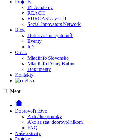
Projekty
IN Academy
REACH
EUROASIA vol. II
Social Innovators Network
Blog
Dobrovoľnícky denník
Eventy
Iné
O nás
Mladiinfo Slovensko
Mladiinfo Dolný Kubín
Dokumenty
Kontakty
Menu
Dobrovoľníctvo
Aktuálne ponuky
Ako sa stať dobrovoľníkom
FAQ
Naše aktivity
Projekty