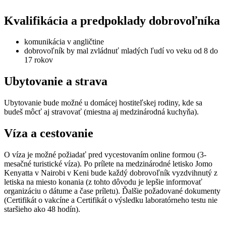
Kvalifikácia a predpoklady dobrovoľníka
komunikácia v angličtine
dobrovoľník by mal zvládnuť mladých ľudí vo veku od 8 do
17 rokov
Ubytovanie a strava
Ubytovanie bude možné u domácej hostiteľskej rodiny, kde sa
budeš môcť aj stravovať (miestna aj medzinárodná kuchyňa).
Víza a cestovanie
O víza je možné požiadať pred vycestovaním online formou (3-
mesačné turistické víza). Po prílete na medzinárodné letisko Jomo
Kenyatta v Nairobi v Keni bude každý dobrovoľník vyzdvihnutý z
letiska na miesto konania (z tohto dôvodu je lepšie informovať
organizáciu o dátume a čase príletu). Ďalšie požadované dokumenty
(Certifikát o vakcíne a Certifikát o výsledku laboratórneho testu nie
staršieho ako 48 hodín).