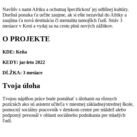
Navštív s nami Afriku a ochutnaj špecifickosť jej odlišnej kultúry.
Dnešná ponuka ťa určite zaujme, ak si ešte nezavítal do Afriky a
zaujíma ťa nová destinácia či mentalita tamojších ľudí. Stráv 3
mesiace v Keni a vydaj sa na cestu plnú nových zážitkov.
O PROJEKTE
KDE: Keňa
KEDY: jar-leto 2022
DĹŽKA: 3 mesiace
Tvoja úloha
Tvojou náplňou práce bude pomáhať s úlohami na rôznych
pozíciách ako sú asistent učiteľa v miestnej základnej/strednej škole,
pomocný sociálny pracovník v detskom centre pre mládež alebo
podporný personál v oblasti sociálneho podnikania pre mladých
ľudí.