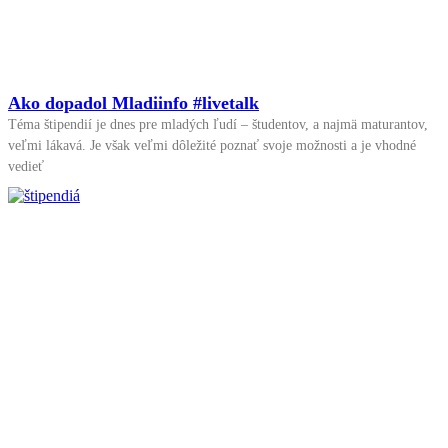
Ako dopadol Mladiinfo #livetalk
Téma štipendií je dnes pre mladých ľudí – študentov, a najmä maturantov,
veľmi lákavá. Je však veľmi dôležité poznať svoje možnosti a je vhodné
vedieť