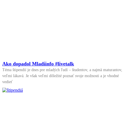
Ako dopadol Mladiinfo #livetalk
Téma štipendií je dnes pre mladých ľudí – študentov, a najmä maturantov,
veľmi lákavá. Je však veľmi dôležité poznať svoje možnosti a je vhodné
vedieť