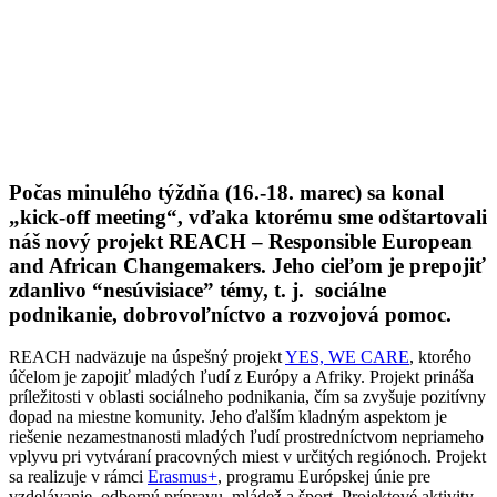
Počas minulého týždňa (16.-18. marec) sa konal
„kick-off meeting“, vďaka ktorému sme odštartovali
náš nový projekt REACH – Responsible European
and African Changemakers. Jeho cieľom je prepojiť
zdanlivo “nesúvisiace” témy, t. j. sociálne
podnikanie, dobrovoľníctvo a rozvojová pomoc.
REACH nadväzuje na úspešný projekt
YES, WE CARE
, ktorého
účelom je zapojiť mladých ľudí z Európy a Afriky. Projekt prináša
príležitosti v oblasti sociálneho podnikania, čím sa zvyšuje pozitívny
dopad na miestne komunity. Jeho ďalším kladným aspektom je
riešenie nezamestnanosti mladých ľudí prostredníctvom nepriameho
vplyvu pri vytváraní pracovných miest v určitých regiónoch. Projekt
sa realizuje v rámci
Erasmus+
, programu Európskej únie pre
vzdelávanie, odbornú prípravu, mládež a šport. Projektové aktivity