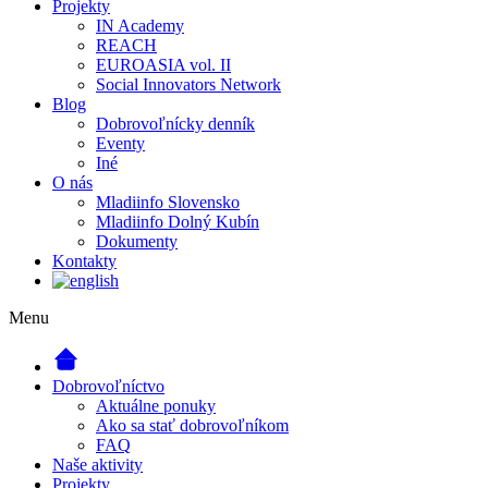
Projekty
IN Academy
REACH
EUROASIA vol. II
Social Innovators Network
Blog
Dobrovoľnícky denník
Eventy
Iné
O nás
Mladiinfo Slovensko
Mladiinfo Dolný Kubín
Dokumenty
Kontakty
Menu
Dobrovoľníctvo
Aktuálne ponuky
Ako sa stať dobrovoľníkom
FAQ
Naše aktivity
Projekty