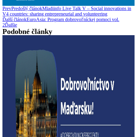
Prev
Predošlý článok
Mladiinfo Live Talk V – Social innovations in
V4 countries: sharing entrepreneurial and volunteering
Ďalší článok
EuroAsia: Program dobrovoľníckej pomoci vol.
2
Ďalšie
Podobné články