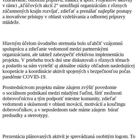
v rámci „kľúčových akcií 2“ umožňujú organizáciám z rôznych
zúčastnených krajín rozvíjať, zdieľať a prenášať najlepšie postupy
a inovatívne prístupy v oblasti vzdelávania a odbornej prípravy
mládeže.
Hlavným účelom úvodného stretnutia bolo uľahčiť vzájomnú
spoluprácu a zdieľanie vedomostí medzi partnerskými
organizáciami, ale taktiež zabezpečiť efektívnu implementáciu
projektu. V priebehu troch dní sme diskutovali o rôznych témach
a podarilo sa nám vyriešiť aj aktuálne otázky ohľadom nasledujúcej
kooperácie a koordinácie aktivít spojených s bezpečnosťou počas
pandémie COVID-19.
Prostredníctvom projektu máme záujem zvýšiť povedomie
o sociálnom podnikaní medzi mladými ľuďmi, šíriť možnosti
dobrovoľníctva a tým podporiť miestne komunity, zdieľať
vedomosti a skúsenosti v oblasti inovácií, motivácií a koučingu
dobrovoľníkov, a v neposlednom rade máme záujem búrať
predsudky a stereotypy.
Prezentácia plánovaných aktivít je sprevádzaná osobitým logom. To