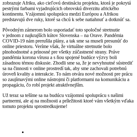
zobrazuje Afriku, ako cieľovú destináciu projektu, ktorá je pokrytá
pestrými farbami vyjadrujúcich obrovskú diverzitu afrického
kontinentu. Vzájomnú spoluprácu medzi Európou a Afrikou
predstavujú dve ruky, ktoré sa chcú k sebe natiahnuť a dotknúť sa.
Pôvodným zámerom bolo usporiadať toto spoločné stretnutie
v jednom z najkrajších kútov Slovenska – na Orave. Pandémia
COVID-19 nám prerušila plány, a tak sme sa museli presunúť do
online priestoru. Veríme však, že virtuálne stretnutie bolo
plnohodnotné a prínosné pre všetky zúčastnené strany. Práve
pandémia korona vírusu a s ňou spojené budúce výzvy boli
zásadnou témou diskusie. Zhodli sme sa, že je nevyhnutné sústrediť
sa na činnosti v online prostredí tak, aby sme zachovali potrebnú
úroveň kvality a interakcie. To nám otvára nové možnosti pre prácu
so zaujímavými online nástrojmi či platformami na komunikáciu a
propagáciu, čo robí projekt atraktívnejším.
Už teraz sa tešíme sa na budúcu vzájomnú spoluprácu s našimi
partnermi, ale aj na možnosti a príležitosti ktoré vám všetkým vďaka
tomuto projektu sprostredkujeme!