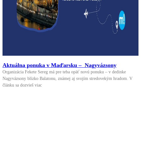
Aktuálna ponuka v Maďarsku – Nagyvázsony
Organizácia Fekete Sereg má pre teba opäť novú ponuku – v dedinke
Nagyvázsony blízko Balatonu, známej aj svojím stredovekým hradom. V
článku sa dozvieš viac