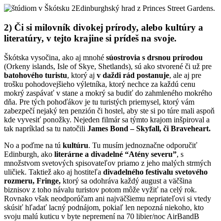
Edinburghský hrad z Princes Street Gardens.
2) Či si milovník divokej prírody, alebo kultúry a
literatúry, v tejto krajine si prídeš na svoje.
Škótska vysočina, ako aj mnohé
súostrovia s drsnou prírodou
(Orkeny islands, Isle of Skye, Shetlands), sú ako stvorené či už pre
batohového turistu
, ktorý aj
v daždi rád postanuje
, ale aj pre
trošku pohodovejšieho výletníka, ktorý nechce za každú cenu
mokrý zaspávať v stane a mokrý sa budiť do zahmleného mokrého
dňa. Pre tých pohoďákov je tu turistých priemysel, ktorý vám
zabezpečí nejaký ten penzión či hostel, aby ste si po túre mali aspoň
kde vyvesiť ponožky. Nejeden filmár sa týmto krajom inšpiroval a
tak napríklad sa tu natočili
James Bond – Skyfall, či Braveheart.
No a poďme na tú
kultúru
. Tu musím jednoznačne odporučiť
Edinburgh, ako
literárne a divadelné “Atény severu”
, s
množstvom svetových spisovateľov priamo z jeho malých strmých
uličiek. Taktiež ako aj hostiteľa
divadelného festivalu svetového
rozmeru, Fringe,
ktorý sa odohráva každý august a väčšina
biznisov z toho návalu turistov potom môže vyžiť na celý rok.
Rovnako však neodporúčam ani najväčšiemu nepriateľovi si vtedy
skúsiť hľadať lacný podnájom, pokiaľ len nepozná niekoho, kto
svoju malú kuticu v byte nepremení na 70 libier/noc AirBandB