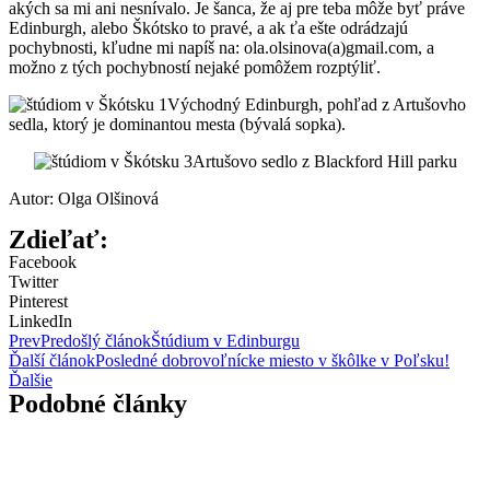
akých sa mi ani nesnívalo. Je šanca, že aj pre teba môže byť práve
Edinburgh, alebo Škótsko to pravé, a ak ťa ešte odrádzajú
pochybnosti, kľudne mi napíš na: ola.olsinova(a)gmail.com, a
možno z tých pochybností nejaké pomôžem rozptýliť.
Východný Edinburgh, pohľad z Artušovho
sedla, ktorý je dominantou mesta (bývalá sopka).
Artušovo sedlo z Blackford Hill parku
Autor: Olga Olšinová
Zdieľať:
Facebook
Twitter
Pinterest
LinkedIn
Prev
Predošlý článok
Štúdium v Edinburgu
Ďalší článok
Posledné dobrovoľnícke miesto v škôlke v Poľsku!
Ďalšie
Podobné články