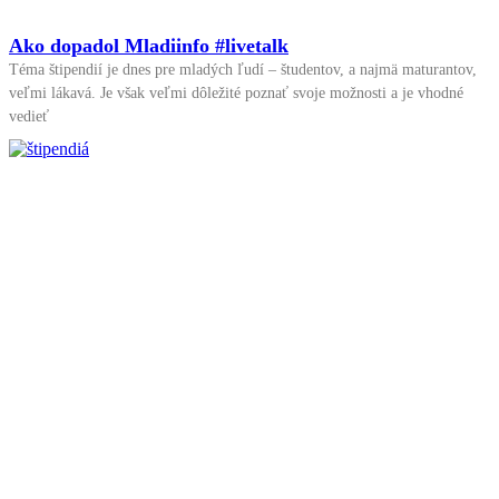
Ako dopadol Mladiinfo #livetalk
Téma štipendií je dnes pre mladých ľudí – študentov, a najmä maturantov,
veľmi lákavá. Je však veľmi dôležité poznať svoje možnosti a je vhodné
vedieť