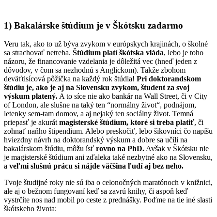
1) Bakalárske štúdium je v Škótsku zadarmo
Veru tak, ako to už býva zvykom v európskych krajinách, o školné
sa strachovať netreba.
Štúdium platí škótska vláda
, lebo je toho
názoru, že financovanie vzdelania je dôležitá vec (hneď jeden z
dôvodov, v čom sa nezhodnú s Anglickom). Takže zbohom
deväťtisícová pôžička na každý rok štúdia!
Pri doktorandskom
štúdiu je, ako je aj na Slovensku zvykom, študent za svoj
výskum platený.
A to síce nie ako bankár na Wall Street, či v City
of London, ale slušne na taký ten “normálny život“, podnájom,
letenky sem-tam domov, a aj nejaký ten sociálny život. Temná
priepasť je akurát
magisterské štúdium, ktoré si treba platiť
, či
zohnať naňho štipendium. Alebo preskočiť, lebo šikovníci čo napíšu
hviezdny návrh na doktorandský výskum a dobre sa učili na
bakalárskom štúdiu, môžu ísť
rovno na PhD.
Avšak v Škótsku nie
je magisterské štúdium ani zďaleka také nezbytné ako na Slovensku,
a
veľmi slušnú prácu si nájde väčšina ľudí aj bez neho.
Tvoje študijné roky nie sú iba o celonočných maratónoch v knižnici,
ale aj o bežnom fungovaní keď sa zavrú knihy, či aspoň keď
vystrčíte nos nad mobil po ceste z prednášky. Poďme na tie iné slasti
škótskeho života: