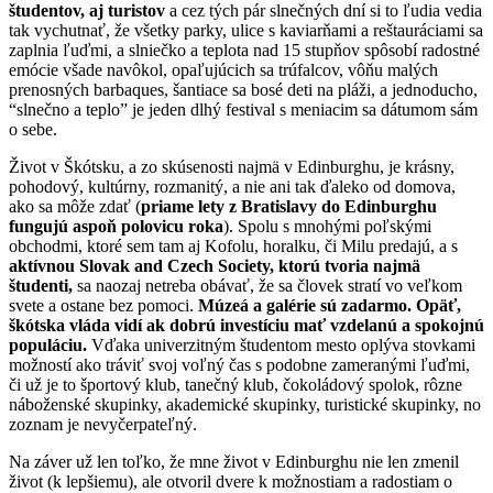
študentov, aj turistov
a cez tých pár slnečných dní si to ľudia vedia
tak vychutnať, že všetky parky, ulice s kaviarňami a reštauráciami sa
zaplnia ľuďmi, a slniečko a teplota nad 15 stupňov spôsobí radostné
emócie všade navôkol, opaľujúcich sa trúfalcov, vôňu malých
prenosných barbaques, šantiace sa bosé deti na pláži, a jednoducho,
“slnečno a teplo” je jeden dlhý festival s meniacim sa dátumom sám
o sebe.
Život v Škótsku, a zo skúsenosti najmä v Edinburghu, je krásny,
pohodový, kultúrny, rozmanitý, a nie ani tak ďaleko od domova,
ako sa môže zdať (
priame lety z Bratislavy do Edinburghu
fungujú aspoň polovicu roka
). Spolu s mnohými poľskými
obchodmi, ktoré sem tam aj Kofolu, horalku, či Milu predajú, a s
aktívnou Slovak and Czech Society, ktorú tvoria najmä
študenti,
sa naozaj netreba obávať, že sa človek stratí vo veľkom
svete a ostane bez pomoci.
Múzeá a galérie sú zadarmo. Opäť,
škótska vláda vidí ak dobrú investíciu mať vzdelanú a spokojnú
populáciu.
Vďaka univerzitným študentom mesto oplýva stovkami
možností ako tráviť svoj voľný čas s podobne zameranými ľuďmi,
či už je to športový klub, tanečný klub, čokoládový spolok, rôzne
náboženské skupinky, akademické skupinky, turistické skupinky, no
zoznam je nevyčerpateľný.
Na záver už len toľko, že mne život v Edinburghu nie len zmenil
život (k lepšiemu), ale otvoril dvere k možnostiam a radostiam o