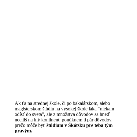
Ak ťa na strednej škole, či po bakalárskom, alebo
magisterskom štúdiu na vysokej škole láka “niekam
odísť do sveta”, ale z množstva dôvodov sa hneď
necítiš na iný kontinent, ponúknem ti pár dôvodov,
prečo môže byť
štúdium v Škótsku pre teba tým
pravým.