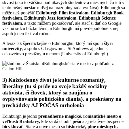
skvost (ako to väčšina podnikavých študentov a miestnych čo idú v
tento rušný mesiac radšej na prázdniny rada využíva). Edinburgh sa
môže tiež popýšiť
Edinburgh Film festivalom,
Edinburgh Book
festivalom, Edinburgh Jazz festivalom, Edinburgh Science
festivalom,
a takto môžem pokračovať, ale stačí si dať do Google
vášmu srdcu blízku tému, a Edinburgh má pravdepodobne k nej
aspoň jeden festival ročne.
A teraz tak špecifickejšie o Edinburghu, ktorý má spolu
štyri
univerzity
, a spolu s Glasgowom a St Andrews aj jednu s
celosvetovo prestížnym menom (University of Edinburgh).
Edinburghské staré mesto z pohľadu z
Calton Hill.
3) Každodenný život je kultúrne rozmanitý,
liberálny (tu si príde na svoje každý sociálny
aktivista, či človek, ktorý sa zaujíma o
ovplyvňovanie politického diania), a prekrásny na
prechádzky AJ POČAS mrholenia
Edinburgh je jedno
prenádherne magické, romantické mesto o
veľkosti Bratislavy,
kde sa dá chodiť
pešo
a aj relatívne bezpečne
bicyklovať
. Staré a nové mesto sú
historické, plné miestnych,