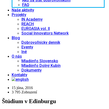
Ako sa stať dobrovoľníkom
FAQ
Naše aktivity
Projekty
IN Academy
REACH
EUROASIA vol. II
Social Innovators Network
Blog
Dobrovoľnícky denník
Eventy
Iné
O nás
Mladiinfo Slovensko
Mladiinfo Dolný Kubín
Dokumenty
Kontakty
15 júna, 2016
3 795
Zobrazení
Štúdium v Edinburgu