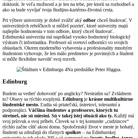
doktorát. Je veľa možností a je len na tebe, pre ktorú sa rozhodneš a
ako sa bude vyvíjať tvoja študijno-kariérno-životná cesta.
Pri výbere univerzity je dobré zvážiť aký
odbor
chceš študovať. V
univerzitných rebríčkoch si môžeš pozrieť, ktoré univerzity majú
najlepšie hodnotenia v tom odbore, ktorý chceš študovať.
Edinburská univerzita má napríklad vysoko hodnotený biologický
výskum či informatiku. Profesori sú svetoví odborníci vo svojich
oblastiach. Okrem moderného vybavenia a profesionality mnohým
študentom vyhovuje, že len málo predmetov je povinných a študent
si môže flexibilne navoliť svoj rozvrh.
Na prednáške Peter Higgsa.
Edinburg
Budem sa vedieť dohovoriť po anglicky? Nestratím sa? Zvládnem
to? Obavy sa rýchlo rozplynú.
Edinburg
je
krásne multikultúrne
študentské mesto.
Ľudia sú priateľskí, ústretoví, tolerantní a
podporujúci.
Väčšina študentov a profesorov, ktorých tu
stretneš, nie sú miestni. Sú v takej istej situácii ako ty.
Každý má
svoj prízvuk a svoj príbeh. Človek sa v tej komunite „cudzincov“
rýchlo začne cítiť akosi doma. Spoločenský život v meste je bohatý,
študenti sa združujú do rôznych
spolkov
– na Edinburskej
univerzite je ich okolo 300 a sú zamerané na
športy, hudbu, tanec,