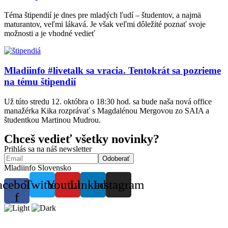
Téma štipendií je dnes pre mladých ľudí – študentov, a najmä
maturantov, veľmi lákavá. Je však veľmi dôležité poznať svoje
možnosti a je vhodné vedieť
Mladiinfo #livetalk sa vracia. Tentokrát sa pozrieme
na tému štipendií
Už túto stredu 12. októbra o 18:30 hod. sa bude naša nová office
manažérka Kika rozprávať s Magdalénou Mergovou zo SAIA a
študentkou Martinou Mudrou.
Chceš vedieť všetky novinky?
Prihlás sa na náš newsletter
Mladiinfo Slovensko
acebook-
Twitter
Youtube
Linkedin
Instagram
f