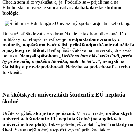
Chcela som si to vyskúšať aj ja. Podarilo sa – prijali ma a na
Edinburskej univerzite som absolvovala
bakalárske štúdium
biológie.
Univerzitný spolok argentínskeho tanga.
Dnes už ísť študovať do zahraničia nie je tak komplikované. Do
prihlášky potrebuješ uviesť svoje
predpokladané známky z
maturity, napíšeš motivačný list, priložíš odporúčanie od učiteľa
a jazykový certifikát.
Keď spĺňaš očakávania univerzity, dostávaš
ponuku.
Nemysli spôsobom
„Určite sa tam hlási veľa ľudí, prečo
by práve mňa, nejakého Slováka, mali chcieť…“
, nemysli na
štatistiky a pravdepodobnosti. Netreba sa podceňovať a treba
to skúsiť.
Na škótskych univerzitách študenti z EÚ neplatia
školné
Určite sa pýtaš,
ako je to s peniazmi.
V prvom rade,
na škótskych
univerzitách študenti z EÚ neplatia školné (na anglických
univerzitách sa platí).
Takže potrebuješ zaplatiť
„len“ náklady na
život.
Skromnejší ročný rozpočet vyzerá približne takto: