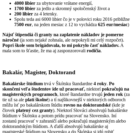
4000 libier
za ubytovanie vrátane energií,
1700 libier
za jedlo a skromný spoločenský život a
200 libier
za 4 letenky.
Spolu teda asi 6000 libier čo je v polovici roku 2016 približne
7500 eur
, na jeden mesiac z 12 to vychádza
625 eur/mesiac
)
Nájsť štipendiá či granty na zaplatenie nákladov je pomerne
náročné
(ja som nejaké zohnala, ale nepokryli mi celý rozpočet).
Popri škole som brigádovala, to mi pokrylo časť nákladov.
A
mala som to šťastie, že ma aj zasponzorovali
rodičia
.
Bakalár, Magister, Doktorand
Bakalárske štúdium
trvá v Škótsku štandardne
4 roky
.
Po
skončení veľa študentov ide už pracovať,
niektorí
pokračujú na
magisterských programoch
, ktoré štandardne trvajú
jeden rok
(za
tie už sa ale
platí školné
) a tí najšikovnejší v niektorých odboroch
môžu ísť po bakalárskom štúdiu
rovno na doktorandské
(kde je
človek
platený cez granty
). Niektorí Slováci absolvujú bakalárske
štúdium v Škótsku a potom prídu pracovať na Slovensko. Iní
zostanú pracovať v zahraničí alebo pokračujú magisterským alebo
doktorandským štúdiom. A ďalší absolvujú bakalárske aj
magisterské štúdium na Slovensku a do Škótska si idú robiť