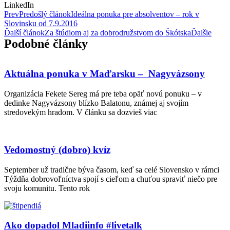
LinkedIn
Prev
Predošlý článok
Ideálna ponuka pre absolventov – rok v
Slovinsku od 7.9.2016
Ďalší článok
Za štúdiom aj za dobrodružstvom do Škótska
Ďalšie
Podobné články
Aktuálna ponuka v Maďarsku – Nagyvázsony
Organizácia Fekete Sereg má pre teba opäť novú ponuku – v
dedinke Nagyvázsony blízko Balatonu, známej aj svojím
stredovekým hradom. V článku sa dozvieš viac
Vedomostný (dobro) kvíz
September už tradične býva časom, keď sa celé Slovensko v rámci
Týždňa dobrovoľníctva spojí s cieľom a chuťou spraviť niečo pre
svoju komunitu. Tento rok
Ako dopadol Mladiinfo #livetalk