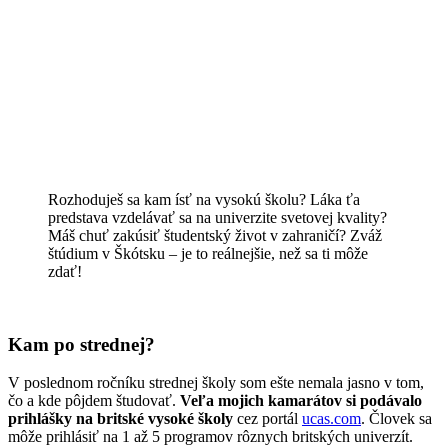
Rozhoduješ sa kam ísť na vysokú školu? Láka ťa
predstava vzdelávať sa na univerzite svetovej kvality?
Máš chuť zakúsiť študentský život v zahraničí? Zváž
štúdium v Škótsku – je to reálnejšie, než sa ti môže
zdať!
Kam po strednej?
V poslednom ročníku strednej školy som ešte nemala jasno v tom,
čo a kde pôjdem študovať.
Veľa mojich kamarátov si podávalo
prihlášky na britské vysoké školy
cez portál
ucas.com
. Človek sa
môže prihlásiť na 1 až 5 programov rôznych britských univerzít.