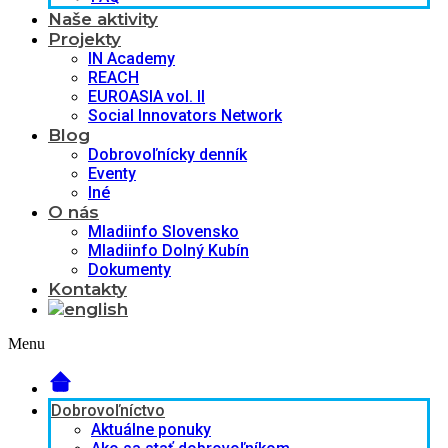
Naše aktivity
Projekty
IN Academy
REACH
EUROASIA vol. II
Social Innovators Network
Blog
Dobrovoľnícky denník
Eventy
Iné
O nás
Mladiinfo Slovensko
Mladiinfo Dolný Kubín
Dokumenty
Kontakty
Menu
Dobrovoľníctvo
Aktuálne ponuky