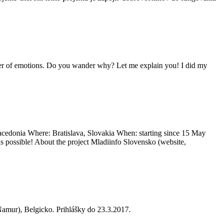
rcoaster of emotions. Do you wander why? Let me explain you! I did my
acedonia Where: Bratislava, Slovakia When: starting since 15 May
 possible! About the project Mladiinfo Slovensko (website,
amur), Belgicko. Prihlášky do 23.3.2017.