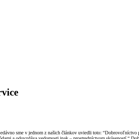
rvice
Nedávno sme v jednom z našich článkov uviedli toto: “Dobrovoľníctvo 
ami a odovzdáva vedomosti inak – prostredníctvom skúseností.“ Dobrov