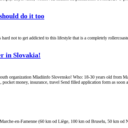
hould do it too
is hard not to get addicted to this lifestyle that is a completely rolle
 in Slovakia!
n youth organization Mladiinfo Slovensko! Who: 18-30 years old from M
cket money, insurance, travel Send filled application form as soon as
: Marche-en-Famenne (60 km od Liège, 100 km od Bruselu, 50 km od N