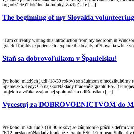
organizácie či lokálnej komunity. Zažiješ aké […]
The beginning of my Slovakia volunteerin
“I am currently writing this introduction from my bedroom in Windsor,
grateful for this experience to explore the beauty of Slovakia while 
Staň sa dobrovoľníkom v Španielsku!
Pre koho: mladých ľudí (18-30 rokov) so záujmom o medzikultúrny r
Španielsko.Kedy: Čo najskôrNáklady hradené z grantu ESC (European 
projektu a vďaka vzájomnej spolupráci a odlišnostiam […]
Vycestuj za DOBROVOĽNÍCTVOM do M
Pre koho: mladí ľudia (18-30 rokov) so záujmom o prácu s deťmi v mi
(6/12 mesiacov)Náklady hradené z grantu ESC (European Solidarity C