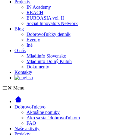
Projekty
IN Academy
REACH
EUROASIA vol. II
Social Innovators Network
Blog
Dobrovoľnícky denník
Eventy
Iné
O nás
Mladiinfo Slovensko
Mladiinfo Dolný Kubín
Dokumenty
Kontakty
Menu
Dobrovoľníctvo
Aktuálne ponuky
Ako sa stať dobrovoľníkom
FAQ
Naše aktivity
Projekty