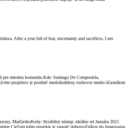
va. After a year full of fear, uncertainty and sacrifices, I am
ít pre miestnu komunitu.Kde: Santiago De Compostela,
ýchto projektov je posilniť medzikultúrny rozhovor medzi účastníkmi
ázsony, MaďarskoKedy: flexibilný nástup; ideálne od Januára 2021
ojekte Cieľom tohto projektu je zapojiť dobrovoľníkov do fungovania