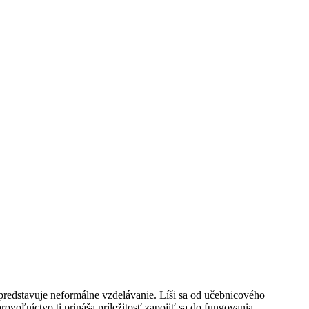
predstavuje neformálne vzdelávanie. Líši sa od učebnicového
oľníctvo ti prináša príležitosť zapojiť sa do fungovania