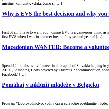
miestnej komunity, vďaka čomu si […]
Why is EVS the best decision and why you s
First of all, I have to warn you, joining EVS is a dangerous thing, as 
first EVS when I was in summer break of my second year of […]
Macedonian WANTED: Become a volunteer
Spend 12 months as a volunteer in the capital of Slovakia helping i
2019 (12 months) Costs covered by Erasmus+: accommodation, food, po
Facebook) […]
Pomáhaj v inklúzii mládeže v Belgicku
Program “Dobrovoľníctvo, voľný čas a zdravotné postihnutie”; Kde