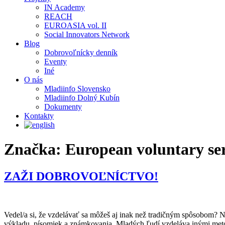
IN Academy
REACH
EUROASIA vol. II
Social Innovators Network
Blog
Dobrovoľnícky denník
Eventy
Iné
O nás
Mladiinfo Slovensko
Mladiinfo Dolný Kubín
Dokumenty
Kontakty
Značka:
European voluntary se
ZAŽI DOBROVOĽNÍCTVO!
Vedel/a si, že vzdelávať sa môžeš aj inak než tradičným spôsobom? 
výkladu, písomiek a známkovania. Mladých ľudí vzdeláva inými metód