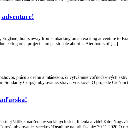
g adventure!
 England, hours away from embarking on an exciting adventure to Bratisla
volunteering on a project I am passionate about… Ater hours of […]
ozhovor, prácu s deťmi a mládežou, či vytváranie voľnočasových aktiv
Solidarity Corps): ubytovanie, strava, vreckové. O projekte Cieľom t
aďarska!
estnej škôlke, nadšencov sociálnych sietí, fotenia a videí.Kde: Nagyv
orps): ubytovanie, vreckovéDeadline na prihlásenie: 30.11.2020 O pr