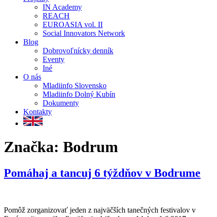
IN Academy
REACH
EUROASIA vol. II
Social Innovators Network
Blog
Dobrovoľnícky denník
Eventy
Iné
O nás
Mladiinfo Slovensko
Mladiinfo Dolný Kubín
Dokumenty
Kontakty
Značka:
Bodrum
Pomáhaj a tancuj 6 týždňov v Bodrume
Pomôž zorganizovať jeden z najväčších tanečných festivalov v