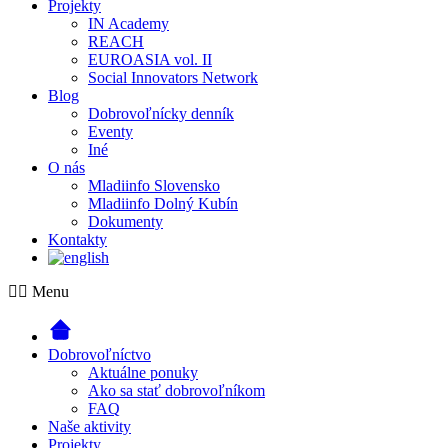
Projekty
IN Academy
REACH
EUROASIA vol. II
Social Innovators Network
Blog
Dobrovoľnícky denník
Eventy
Iné
O nás
Mladiinfo Slovensko
Mladiinfo Dolný Kubín
Dokumenty
Kontakty
Menu
Dobrovoľníctvo
Aktuálne ponuky
Ako sa stať dobrovoľníkom
FAQ
Naše aktivity
Projekty