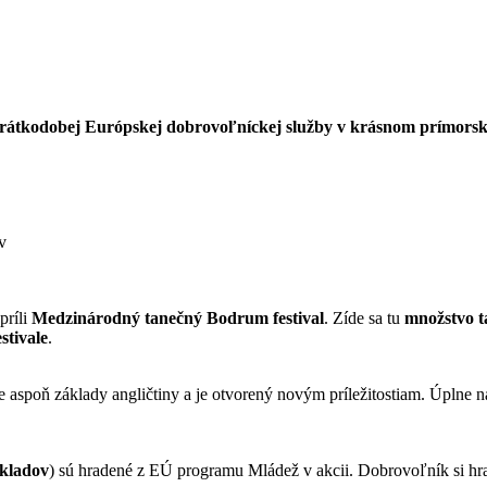
kt krátkodobej Európskej dobrovoľníckej služby v krásnom prím
v
príli
Medzinárodný tanečný Bodrum festival
. Zíde sa tu
množstvo t
stivale
.
e aspoň základy angličtiny a je otvorený novým príležitostiam. Úplne najl
ákladov
) sú hradené z EÚ programu Mládež v akcii. Dobrovoľník si hr