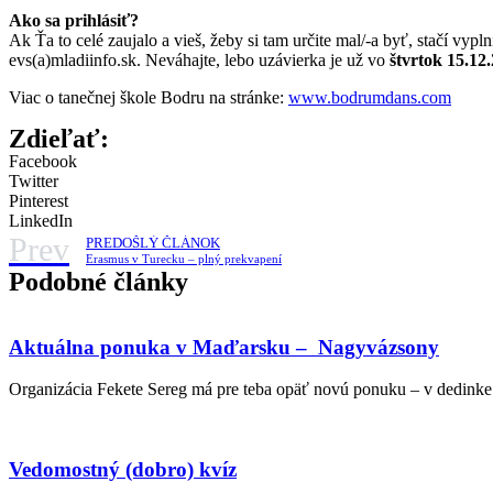
Ako sa prihlásiť?
Ak Ťa to celé zaujalo a vieš, žeby si tam určite mal/-a byť, stačí vypl
evs(a)mladiinfo.sk. Neváhajte, lebo uzávierka je už vo
štvrtok 15.12.
Viac o tanečnej škole Bodru na stránke:
www.bodrumdans.com
Zdieľať:
Facebook
Twitter
Pinterest
LinkedIn
Prev
PREDOŠLÝ ČLÁNOK
Erasmus v Turecku – plný prekvapení
Podobné články
Aktuálna ponuka v Maďarsku – Nagyvázsony
Organizácia Fekete Sereg má pre teba opäť novú ponuku – v dedinke
Vedomostný (dobro) kvíz