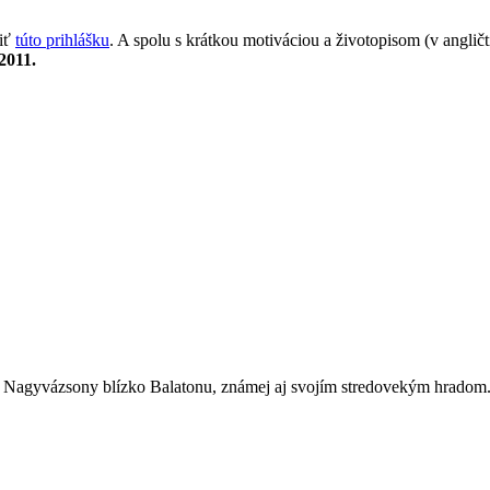
niť
túto prihlášku
. A spolu s krátkou motiváciou a životopisom (v angli
2011.
 Nagyvázsony blízko Balatonu, známej aj svojím stredovekým hradom.