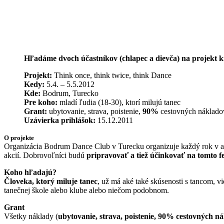
Hľadáme
dvoch účastníkov (chlapec a dievča) na proje
Projekt:
Think once, think twice, think Dance
Kedy:
5.4. – 5.5.2012
Kde:
Bodrum, Turecko
Pre koho:
mladí ľudia (18-30), ktorí milujú tanec
Grant:
ubytovanie, strava, poistenie,
90%
cestovných náklado
Uzávierka prihlášok:
15.12.2011
O projekte
Organizácia Bodrum Dance Club v Turecku organizuje každý rok v a
akcií. Dobrovoľníci budú
pripravovať a tiež účinkovať na tomto fe
Koho hľadajú?
Človeka, ktorý miluje tanec
, už má aké také skúsenosti s tancom, vi
tanečnej škole alebo klube alebo niečom podobnom.
Grant
Všetky náklady (
ubytovanie, strava, poistenie, 90% cestovných n