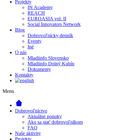
Projekty
IN Academy
REACH
EUROASIA vol. II
Social Innovators Network
Blog
Dobrovoľnícky denník
Eventy
Iné
O nás
Mladiinfo Slovensko
Mladiinfo Dolný Kubín
Dokumenty
Kontakty
Menu
Dobrovoľníctvo
Aktuálne ponuky
Ako sa stať dobrovoľníkom
FAQ
Naše aktivity
Projekty