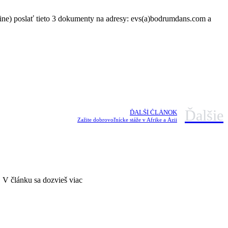
čtine) poslať tieto 3 dokumenty na adresy: evs(a)bodrumdans.com a
Ďalšie
ĎALŠÍ ČLÁNOK
Zažite dobrovoľnícke stáže v Afrike a Ázii
 V článku sa dozvieš viac