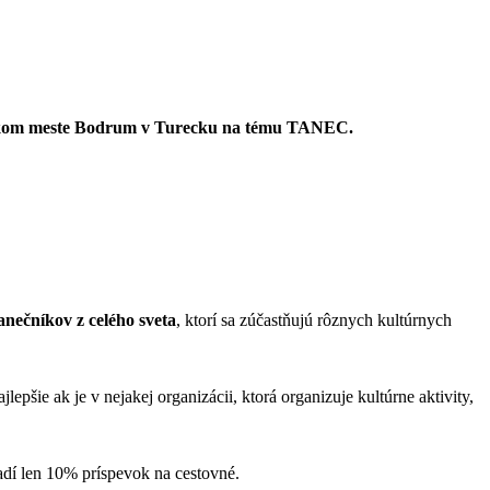
orskom meste Bodrum v Turecku na tému TANEC.
anečníkov z celého sveta
, ktorí sa zúčastňujú rôznych kultúrnych
epšie ak je v nejakej organizácii, ktorá organizuje kultúrne aktivity,
adí len 10% príspevok na cestovné.