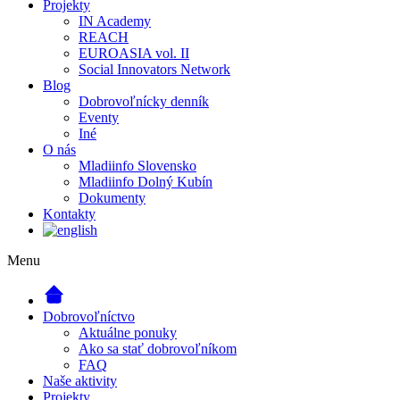
Projekty
IN Academy
REACH
EUROASIA vol. II
Social Innovators Network
Blog
Dobrovoľnícky denník
Eventy
Iné
O nás
Mladiinfo Slovensko
Mladiinfo Dolný Kubín
Dokumenty
Kontakty
Menu
Dobrovoľníctvo
Aktuálne ponuky
Ako sa stať dobrovoľníkom
FAQ
Naše aktivity
Projekty