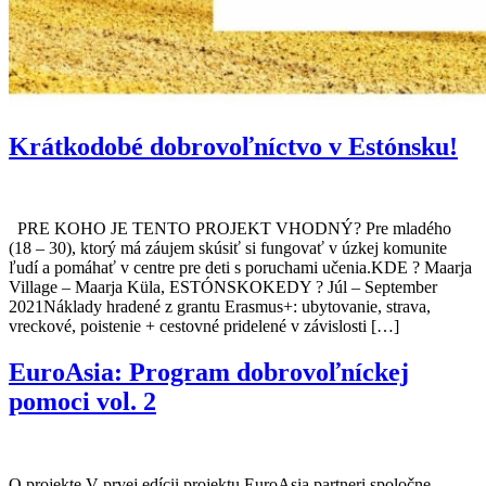
Krátkodobé dobrovoľníctvo v Estónsku!
PRE KOHO JE TENTO PROJEKT VHODNÝ? Pre mladého
(18 – 30), ktorý má záujem skúsiť si fungovať v úzkej komunite
ľudí a pomáhať v centre pre deti s poruchami učenia.KDE ? Maarja
Village – Maarja Küla, ESTÓNSKOKEDY ? Júl – September
2021Náklady hradené z grantu Erasmus+: ubytovanie, strava,
vreckové, poistenie + cestovné pridelené v závislosti […]
EuroAsia: Program dobrovoľníckej
pomoci vol. 2
O projekte V prvej edícii projektu EuroAsia partneri spoločne