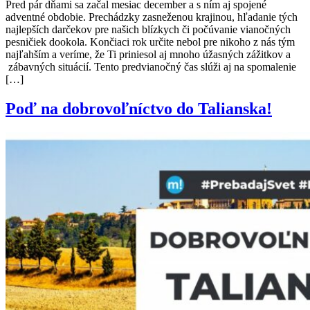
Pred pár dňami sa začal mesiac december a s ním aj spojené
adventné obdobie. Prechádzky zasneženou krajinou, hľadanie tých
najlepších darčekov pre našich blízkych či počúvanie vianočných
pesničiek dookola. Končiaci rok určite nebol pre nikoho z nás tým
najľahším a veríme, že Ti priniesol aj mnoho úžasných zážitkov a
zábavných situácií. Tento predvianočný čas slúži aj na spomalenie
[…]
Poď na dobrovoľníctvo do Talianska!