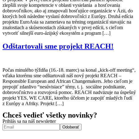
zlepšili svoje kompetencie v oblasti vysielania a hosťovania
dobrovoľníkov, ako aj zmapovali hosťujúce organizácie v Ázii, do
ktorých boli následne vyslaní dobrovoľníci z Európy. Druhá edícia
projektu EuroAsia sa zameriava na tréning organizácií stavajúc na
znalostiach a skúsenostiach získaných v prvej edícii, s cieľom
vytvoriť silnejší euro-ázijský ekosystém a program […]
Odštartovali sme projekt REACH!
Počas minulého týždňa (16.-18. marec) sa konal „kick-off meeting“,
vďaka ktorému sme odštartovali náš nový projekt REACH –
Responsible European and African Changemakers. Jeho cieľom je
prepojiť zdanlivo “nesúvisiace” témy, t. j. sociálne podnikanie,
dobrovoľníctvo a rozvojová pomoc. REACH nadväzuje na úspešný
projekt YES, WE CARE, ktorého účelom je zapojiť mladých ľudí
z Európy a Afriky. Projekt […]
Chceš vedieť všetky novinky?
Prihlás sa na náš newsletter