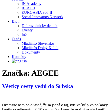
IN Academy
REACH
EUROASIA vol. II
Social Innovators Network
Blog
Dobrovoľnícky denník
Eventy
Iné
O nás
Mladiinfo Slovensko
Mladiinfo Dolný Kubín
Dokumenty
Kontakty
Značka:
AEGEE
Všetky cesty vedú do Srbska
Okamžite nám bolo jasné, že sa jedná o raj, kde veľké pivo poľahky
kúpite za príjemných 0,50 centov. Za 1 euro je možné všade kúpiť