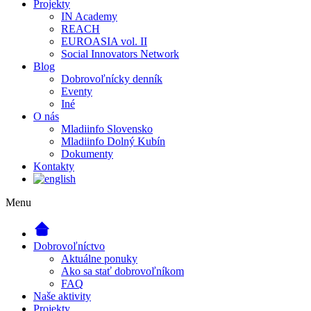
Projekty
IN Academy
REACH
EUROASIA vol. II
Social Innovators Network
Blog
Dobrovoľnícky denník
Eventy
Iné
O nás
Mladiinfo Slovensko
Mladiinfo Dolný Kubín
Dokumenty
Kontakty
Menu
Dobrovoľníctvo
Aktuálne ponuky
Ako sa stať dobrovoľníkom
FAQ
Naše aktivity
Projekty