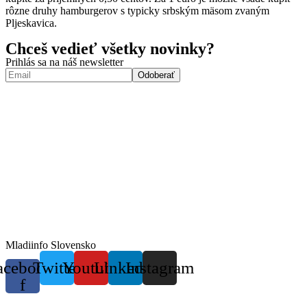
rôzne druhy hamburgerov s typicky srbským mäsom zvaným
Pljeskavica.
Chceš vedieť všetky novinky?
Prihlás sa na náš newsletter
Mladiinfo Slovensko
acebook-
Twitter
Youtube
Linkedin
Instagram
f