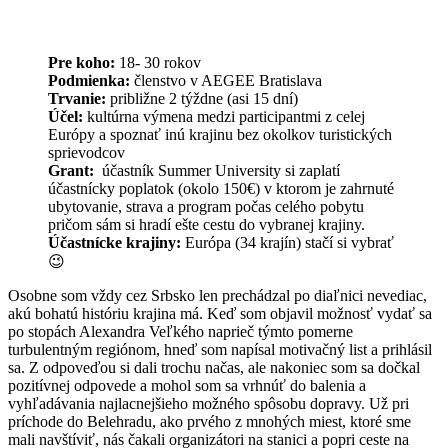
Pre koho:
18- 30 rokov
Podmienka:
členstvo v AEGEE Bratislava
Trvanie:
približne 2 týždne (asi 15 dní)
Účel:
kultúrna výmena medzi participantmi z celej
Európy a spoznať inú krajinu bez okolkov turistických
sprievodcov
Grant:
účastník Summer University si zaplatí
účastnícky poplatok (okolo 150€) v ktorom je zahrnuté
ubytovanie, strava a program počas celého pobytu
pričom sám si hradí ešte cestu do vybranej krajiny.
Účastnícke krajiny:
Európa (34 krajín) stačí si vybrať
😉
Osobne som vždy cez Srbsko len prechádzal po diaľnici nevediac,
akú bohatú históriu krajina má. Keď som objavil možnosť vydať sa
po stopách Alexandra Veľkého naprieč týmto pomerne
turbulentným regiónom, hneď som napísal motivačný list a prihlásil
sa. Z odpoveďou si dali trochu načas, ale nakoniec som sa dočkal
pozitívnej odpovede a mohol som sa vrhnúť do balenia a
vyhľadávania najlacnejšieho možného spôsobu dopravy. Už pri
príchode do Belehradu, ako prvého z mnohých miest, ktoré sme
mali navštíviť, nás čakali organizátori na stanici a popri ceste na