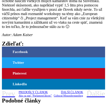
ochotne naučím všetkých mojich kamarátov doma na Slovensku.
Niektoré skúsenosti, ako napríklad vypiť 1,5 litra piva pomocou
šnorchla, asi ťažšie využijem v praxi ale človek nikdy nevie. To už
väčší prínos mali rozmanité workshopy na témy ako „European
citizenship“ či „Project management“. Keď sa vám cnie za všetkými
novými kamarátmi a zážitkami už vo vlaku na ceste späť, znamená
to len toľko, že to jednoznačne stálo za to 🙂
Autor: Adam Kaiser
Zdieľať:
Facebook
Twitter
Pinterest
LinkedIn
Prev
Ďalšie
PREDOŠLÝ ČLÁNOK
ĎALŠÍ ČLÁNOK
Ako sa stať “Parlamenťákom”
Cultural Misunderstanding
Podobné články