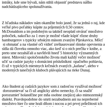
intráky, kde sme bývali, nám stihli objasniť predstavu nášho
nadchádzajúceho spolunažívania.
Z hľadiska nákladov nám okamžite bolo jasné, že sa jedná o raj, kde
veľké pivo poľahky kúpite za príjemných 0,50 centov.
McDonaldom a im podobným sa taktiež neoplatí otvárať množstvo
pobočiek, nakoľko za 1 euro je možné všade kúpiť rôzne druhy
hamburgerov s typicky srbským mäsom zvaným Pljeskavica. Môcť
si ohmatať a na vlastné oči vidieť zreštaurované rímske opevnenia a
sídla dá človeku omnoho viac, ako keď si o nich prečíta v knihe, a
preto sme nezaháľali a navštívili hneď 5 historicky významných
miest. Milovníci spoločenského života mali každý večer možnosť
učiť sa cudzie jazyky s domácimi príslušníkmi opačného pohlavia,
či už v typických miestnych krčmách zvaných „kafana“, alebo v
moderných tanečných kluboch plávajúcich na rieke Dunaj.
Ako študent aj cudzích jazykov som z radosťou využíval možnosť
dorozumievať sa či už anglicky alebo nemecky, či sa snažiť
porozumieť holandčine pre mňa osobne znejúcej ako mimozemský
dialekt. Pravdepodobne do smrti nezabudnem ani na nepreberné
množstvo hier čo sme hrali dňom i nocou a pri prvej príležitosti ich