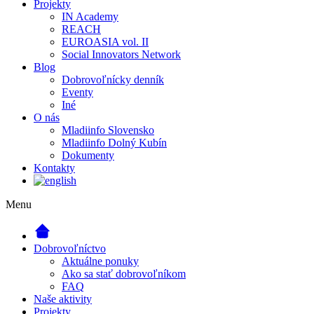
Projekty
IN Academy
REACH
EUROASIA vol. II
Social Innovators Network
Blog
Dobrovoľnícky denník
Eventy
Iné
O nás
Mladiinfo Slovensko
Mladiinfo Dolný Kubín
Dokumenty
Kontakty
Menu
Dobrovoľníctvo
Aktuálne ponuky
Ako sa stať dobrovoľníkom
FAQ
Naše aktivity
Projekty