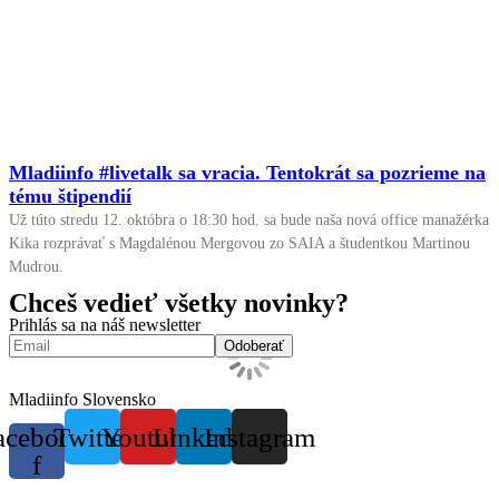
Mladiinfo #livetalk sa vracia. Tentokrát sa pozrieme na
tému štipendií
Už túto stredu 12. októbra o 18:30 hod. sa bude naša nová office manažérka
Kika rozprávať s Magdalénou Mergovou zo SAIA a študentkou Martinou
Mudrou.
Chceš vedieť všetky novinky?
Prihlás sa na náš newsletter
Mladiinfo Slovensko
acebook-
Twitter
Youtube
Linkedin
Instagram
f