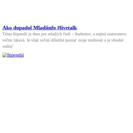
Ako dopadol Mladiinfo #livetalk
Téma štipendií je dnes pre mladých ľudí – študentov, a najmä maturantov,
veľmi lákavá. Je však veľmi dôležité poznať svoje možnosti a je vhodné
vedieť