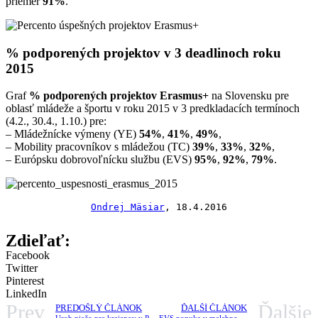
priemer
91%
.
% podporených projektov v 3 deadlinoch roku
2015
Graf
% podporených projektov Erasmus+
na Slovensku pre
oblasť mládeže a športu v roku 2015 v 3 predkladacích termínoch
(4.2., 30.4., 1.10.) pre:
– Mládežnícke výmeny (YE)
54%
,
41%
,
49%
,
– Mobility pracovníkov s mládežou (TC)
39%
,
33%
,
32%
,
– Európsku dobrovoľnícku službu (EVS)
95%
,
92%
,
79%
.
Ondrej Mäsiar
, 18.4.2016

Zdieľať:
Facebook
Twitter
Pinterest
LinkedIn
Prev
Ďalšie
PREDOŠLÝ ČLÁNOK
ĎALŠÍ ČLÁNOK
Urob niečo pre krajanov v Petrovci
EVS ponuka v malebnom Rusku od 1.10.2016