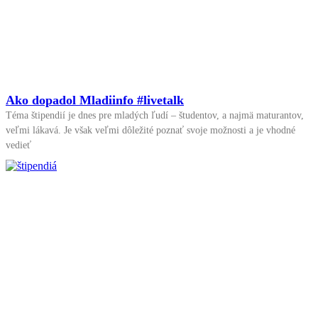
Ako dopadol Mladiinfo #livetalk
Téma štipendií je dnes pre mladých ľudí – študentov, a najmä maturantov,
veľmi lákavá. Je však veľmi dôležité poznať svoje možnosti a je vhodné
vedieť