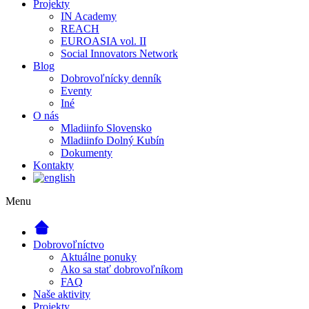
Projekty
IN Academy
REACH
EUROASIA vol. II
Social Innovators Network
Blog
Dobrovoľnícky denník
Eventy
Iné
O nás
Mladiinfo Slovensko
Mladiinfo Dolný Kubín
Dokumenty
Kontakty
Menu
Dobrovoľníctvo
Aktuálne ponuky
Ako sa stať dobrovoľníkom
FAQ
Naše aktivity
Projekty