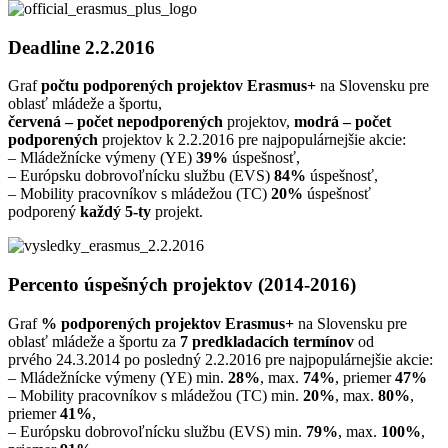
Deadline 2.2.2016
Graf
počtu
podporených projektov Erasmus+
na Slovensku pre
oblasť mládeže a športu,
červená – počet nepodporených
projektov,
modrá – počet
podporených
projektov k 2.2.2016 pre najpopulárnejšie akcie:
– Mládežnícke výmeny (YE)
39%
úspešnosť,
– Európsku dobrovoľnícku službu (EVS)
84%
úspešnosť,
– Mobility pracovníkov s mládežou (TC)
20%
úspešnosť
podporený
každý 5-ty
projekt.
Percento úspešných projektov (2014-2016)
Graf
% podporených projektov Erasmus+
na Slovensku pre
oblasť mládeže a športu za
7 predkladacích termínov
od
prvého 24.3.2014 po posledný 2.2.2016 pre najpopulárnejšie akcie:
– Mládežnícke výmeny (YE) min.
28%
, max.
74%
, priemer
47%
– Mobility pracovníkov s mládežou (TC) min.
20%
, max.
80%
,
priemer
41%
,
– Európsku dobrovoľnícku službu (EVS) min.
79%
, max.
100%
,