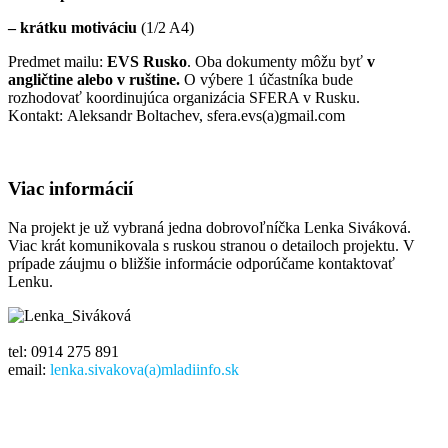
– krátku motiváciu
(1/2 A4)
Predmet mailu:
EVS Rusko
. Oba dokumenty môžu byť
v
angličtine alebo v ruštine.
O výbere 1 účastníka bude
rozhodovať koordinujúca organizácia SFERA v Rusku.
Kontakt: Aleksandr Boltachev, sfera.evs(a)gmail.com
Viac informácií
Na projekt je už vybraná jedna dobrovoľníčka Lenka Siváková.
Viac krát komunikovala s ruskou stranou o detailoch projektu. V
prípade záujmu o bližšie informácie odporúčame kontaktovať
Lenku.
tel: 0914 275 891
email:
lenka.sivakova(a)mladiinfo.sk