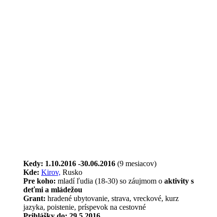
Kedy: 1.10.2016 -30.06.2016
(9 mesiacov)
Kde:
Kirov,
Rusko
Pre koho:
mladí ľudia (18-30) so záujmom o
aktivity s
deťmi a mládežou
Grant:
hradené ubytovanie, strava, vreckové, kurz
jazyka, poistenie, príspevok na cestovné
Prihlášky do:
29.5.2016