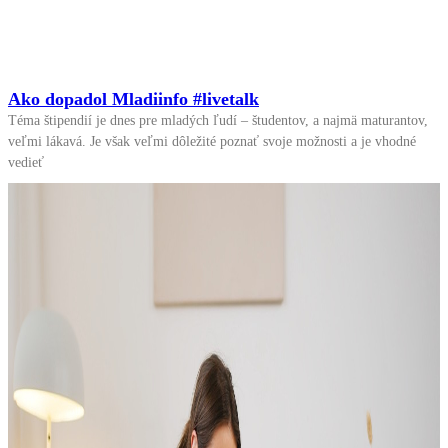
Ako dopadol Mladiinfo #livetalk
Téma štipendií je dnes pre mladých ľudí – študentov, a najmä maturantov,
veľmi lákavá. Je však veľmi dôležité poznať svoje možnosti a je vhodné
vedieť