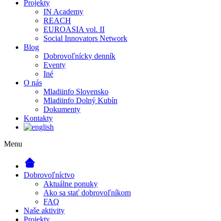
Projekty
IN Academy
REACH
EUROASIA vol. II
Social Innovators Network
Blog
Dobrovoľnícky denník
Eventy
Iné
O nás
Mladiinfo Slovensko
Mladiinfo Dolný Kubín
Dokumenty
Kontakty
Menu
Dobrovoľníctvo
Aktuálne ponuky
Ako sa stať dobrovoľníkom
FAQ
Naše aktivity
Projekty