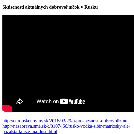
Skúsenosti aktuálnych dobrovoľníčok v Rusku
http://europskenoviny.sk/2016/03/29/o-prospesnosti-dobrovolizmu
http://nasaorava.sme.sk/c/8107466/rusko-vodka-sibir-matriosky-ale-
pazalsta-kdeze-ma-dusu.html