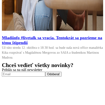
Mladiinfo #livetalk sa vracia. Tentokrát sa pozrieme na
tému štipendií
Už túto stredu 12. októbra o 18:30 hod. sa bude naša nová office manažérka
Kika rozprávať s Magdalénou Mergovou zo SAIA a študentkou Martinou
Mudrou.
Chceš vedieť všetky novinky?
Prihlás sa na náš newsletter