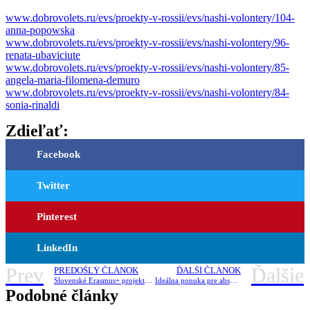
www.dobrovolets.ru/evs/proekty-v-rossii/evs/nashi-volontery/104-
anna-popowska
www.dobrovolets.ru/evs/proekty-v-rossii/evs/nashi-volontery/96-
renata-ubaviciute
www.dobrovolets.ru/evs/proekty-v-rossii/evs/nashi-volontery/85-
angela-maria-filomena-demuro
www.dobrovolets.ru/evs/proekty-v-rossii/evs/nashi-volontery/84-
sonia-rinaldi
Zdieľať:
Facebook
Twitter
Pinterest
LinkedIn
Prev
Ďalšie
PREDOŠLÝ ČLÁNOK
ĎALŠÍ ČLÁNOK
Slovenské Erasmus+ projekty – vybrané štatistiky
Ideálna ponuka pre absolventov – rok v Slovinsku od 7.9.2016
Podobné články