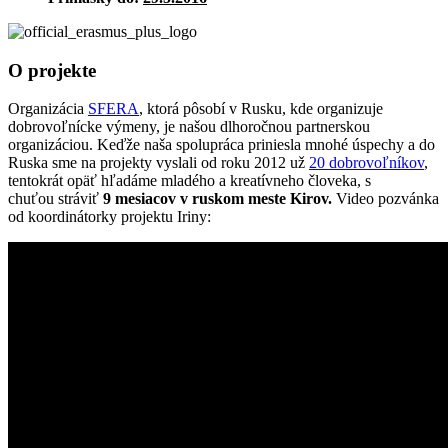
O projekte
Organizácia
SFERA
, ktorá pôsobí v Rusku, kde organizuje
dobrovoľnícke výmeny, je našou dlhoročnou partnerskou
organizáciou. Keďže naša spolupráca priniesla mnohé úspechy a do
Ruska sme na projekty vyslali od roku 2012 už
20 dobrovoľníkov
,
tentokrát opäť hľadáme mladého a kreatívneho človeka, s
chuťou stráviť
9 mesiacov v ruskom meste Kirov.
Video pozvánka
od koordinátorky projektu Iriny: