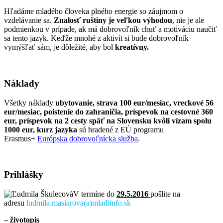
Hľadáme mladého človeka plného energie so záujmom o
vzdelávanie sa.
Znalosť ruštiny je veľkou výhodou
, nie je ale
podmienkou v prípade, ak má dobrovoľník chuť a motiváciu naučiť
sa tento jazyk.
Keďže mnohé z aktivít si bude dobrovoľník
vymýšľať sám, je dôležité, aby bol
kreatívny.
Náklady
Všetky náklady
ubytovanie, strava 100 eur/mesiac, vreckové 56
eur/mesiac, poistenie do zahraničia, príspevok na cestovné 360
eur, príspevok na 2 cesty späť na Slovensku kvôli vízam spolu
1000 eur, kurz jazyka
sú hradené z EÚ programu
Erasmus+
Európska dobrovoľnícka služba
.
Prihlášky
V termíne do
29.5.2016
pošlite na
adresu
ludmila.masiarova(a)mladiinfo.sk
– životopis