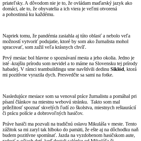
priateľsky. A dôvodom nie je to, že ovládam maďarský jazyk ako
domáci, ale to, že obyvatelia a ich viera je veľmi otvorená
a pohostinná ku každému.
Napriek tomu, že pandémia zasiahla aj túto oblasť a nebolo veľa
možností vytvoriť podujatie, ktoré by som ako žurnalista mohol
spracovať, som zažil veľa krásnych chvíľ.
Prvý mesiac bol hlavne o spoznávaní mesta a jeho okolia. Jedno je
isté -krajšiu prírodu som nevidel a to máme na Slovensku tej prírody
habadej. V rámci teambuildingu sme navštívili dedinu
Siklód
, ktorá
mi pozitívne vyrazila dych. Presvedčte sa sami na fotke.
Nasledujúce mesiace som sa venoval práce žurnalistu a pomáhal pri
písaní článkov na miestnu webovú stránku. Takto som mal
príležitosť spoznať skvelých ľudí zo školstva, miestnych reštaurácií
či prácu polície a dobrovoľných hasičov.
Práve hasiči ma pozvali na tradičnú oslavu Mikuláša v meste. Tento
zážitok sa mi zaryl tak hlboko do pamäti, že ešte aj na dôchodku naň
budem pozitívne spomínať. Jazda na vyzdobenom hasičskom aute,
radosť v očiach detí, keď dostali salónku od Mikuláša či