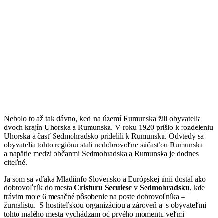
Nebolo to až tak dávno, keď na území Rumunska žili obyvatelia
dvoch krajín Uhorska a Rumunska. V roku 1920 prišlo k rozdeleniu
Uhorska a časť Sedmohradsko pridelili k Rumunsku. Odvtedy sa
obyvatelia tohto regiónu stali nedobrovoľne súčasťou Rumunska
a napätie medzi občanmi Sedmohradska a Rumunska je dodnes
citeľné.
Ja som sa vďaka Mladiinfo Slovensko a Európskej únii dostal ako
dobrovoľník do mesta
Cristuru Secuiesc
v
Sedmohradsku
, kde
trávim moje 6 mesačné pôsobenie na poste dobrovoľníka –
žurnalistu. S hostiteľskou organizáciou a zároveň aj s obyvateľmi
tohto malého mesta vychádzam od prvého momentu veľmi