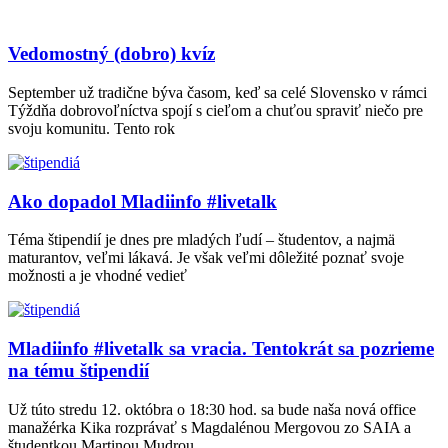
Vedomostný (dobro) kvíz
September už tradične býva časom, keď sa celé Slovensko v rámci
Týždňa dobrovoľníctva spojí s cieľom a chuťou spraviť niečo pre
svoju komunitu. Tento rok
Ako dopadol Mladiinfo #livetalk
Téma štipendií je dnes pre mladých ľudí – študentov, a najmä
maturantov, veľmi lákavá. Je však veľmi dôležité poznať svoje
možnosti a je vhodné vedieť
Mladiinfo #livetalk sa vracia. Tentokrát sa pozrieme
na tému štipendií
Už túto stredu 12. októbra o 18:30 hod. sa bude naša nová office
manažérka Kika rozprávať s Magdalénou Mergovou zo SAIA a
študentkou Martinou Mudrou.