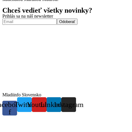
Chceš vedieť všetky novinky?
Prihlás sa na náš newsletter
Mladiinfo Slovensko
acebook-
Twitter
Youtube
Linkedin
Instagram
f