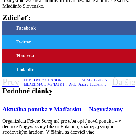
rozmýšľate vyskúšať dobrovoľníctvo neváhajte a prihláste sa cez
Mladiinfo Slovensko.
Zdieľať:
Facebook
Twitter
Pinterest
LinkedIn
Prev
Ďalšie
PREDOŠLÝ ČLÁNOK
ĎALŠÍ ČLÁNOK
MLADIINFO LIVE TALK III. Čo je to sociálne podnikanie?
Arife: Práca v Edulienke sa mi natoľko zapáčila, že som sa rozhodla ostať na Slovensku dlhšie
Podobné články
Aktuálna ponuka v Maďarsku – Nagyvázsony
Organizácia Fekete Sereg má pre teba opäť novú ponuku – v
dedinke Nagyvázsony blízko Balatonu, známej aj svojím
stredovekým hradom. V článku sa dozvieš viac