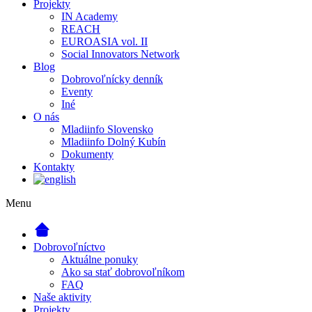
Projekty
IN Academy
REACH
EUROASIA vol. II
Social Innovators Network
Blog
Dobrovoľnícky denník
Eventy
Iné
O nás
Mladiinfo Slovensko
Mladiinfo Dolný Kubín
Dokumenty
Kontakty
Menu
Dobrovoľníctvo
Aktuálne ponuky
Ako sa stať dobrovoľníkom
FAQ
Naše aktivity
Projekty