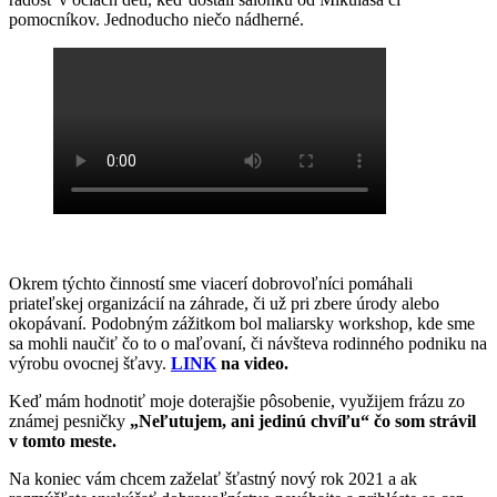
pomocníkov. Jednoducho niečo nádherné.
Okrem týchto činností sme viacerí dobrovoľníci pomáhali
priateľskej organizácií na záhrade, či už pri zbere úrody alebo
okopávaní. Podobným zážitkom bol maliarsky workshop, kde sme
sa mohli naučiť čo to o maľovaní, či návšteva rodinného podniku na
výrobu ovocnej šťavy.
LINK
na video.
Keď mám hodnotiť moje doterajšie pôsobenie, využijem frázu zo
známej pesničky
„Neľutujem, ani jedinú chvíľu“ čo som strávil
v tomto meste.
Na koniec vám chcem zaželať šťastný nový rok 2021 a ak