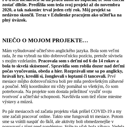
zostať dlhšie. Predĺžila som teda svoj projekt až do novembra
2020, a tak nakoniec trval jeden celý rok. Môj projekt sa
nedávno skončil. Teraz v Edulienke pracujem ako učiteľka na
plný úväzok.
NIEČO O MOJOM PROJEKTE…
Mám vyštudované učiteľstvo anglického jazyka. Bola som veľmi
rada, že ma vybrali na túto dobrovoľnícku pozíciu, pretože súvisela
s mojím vzdelaním.
Pracovala som s deťmi od 6 do 14 rokov a
bola to skvelá skúsenosť. Spravidla som robila dozor nad deťmi
počas vyučovania, obeda a hier. Rozprávali sme sa po anglicky,
hrávali hry, kreslili si, žonglovali s loptami či tancovali.
Prvé
mesiace môjho dobrovoľníctva boli pre mňa predovšetkým zábavné
a poučné. Môj koordinátor mi vždy pomáhal so všetkým, čo som
potrebovala. Na projekte som dostala príležitosť využiť svoju
tvorivosť a učiteľské schopnosti. Navštívila som tiež rôzne miestne
výstavy a múzeá.
Po pár mesiacoch od začatia projektu však prišiel COVID-19 a my
sme začali pracovať online. Takto sme fungovali tri mesiace. Potom
sme sa vrátili naspäť do škôl, ale aktivity boli obmedzenejšie v
porovnaní s tými pred pandémiou. Stále to však bola zábava. Vedela