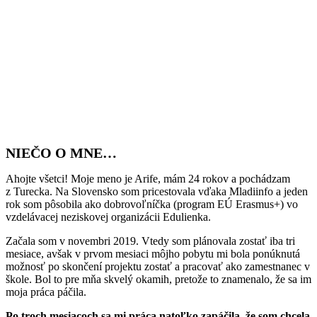
NIEČO O MNE…
Ahojte všetci! Moje meno je Arife, mám 24 rokov a pochádzam
z Turecka. Na Slovensko som pricestovala vďaka Mladiinfo a jeden
rok som pôsobila ako dobrovoľníčka (program EÚ Erasmus+) vo
vzdelávacej neziskovej organizácii Edulienka.
Začala som v novembri 2019. Vtedy som plánovala zostať iba tri
mesiace, avšak v prvom mesiaci môjho pobytu mi bola ponúknutá
možnosť po skončení projektu zostať a pracovať ako zamestnanec v
škole. Bol to pre mňa skvelý okamih, pretože to znamenalo, že sa im
moja práca páčila.
Po troch mesiacoch sa mi práca natoľko zapáčila, že som chcela