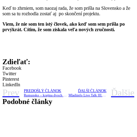
Keď to zhrniem, som naozaj rada, že som prišla na Slovensko a že
som sa tu rozhodla zostať aj po skončení projektu.
Viem, že nie som ten istý človek, ako keď som sem prišla po
prvýkrát. Cítim, že som získala veľa nových zručností.
Zdieľať:
Facebook
Twitter
Pinterest
LinkedIn
Prev
Ďalšie
PREDOŠLÝ ČLÁNOK
ĎALŠÍ ČLÁNOK
Rumunsko – krajina dvoch národov
Mladiinfo Live Talk III. | Čo je to sociálne podnikanie?
Podobné články