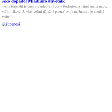
Ako dopadol Mladiinfo #livetalk
Téma štipendií je dnes pre mladých ľudí – študentov, a najmä maturantov,
veľmi lákavá. Je však veľmi dôležité poznať svoje možnosti a je vhodné
vedieť