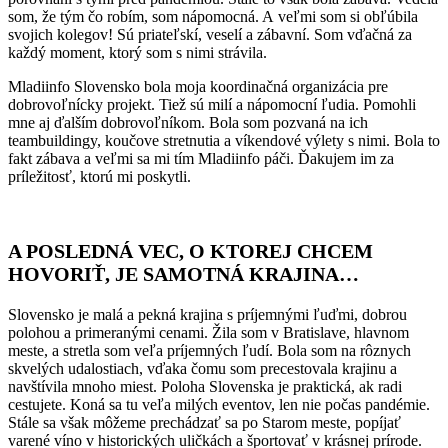
som, že tým čo robím, som nápomocná. A veľmi som si obľúbila
svojich kolegov! Sú priateľskí, veselí a zábavní. Som vďačná za
každý moment, ktorý som s nimi strávila.
Mladiinfo Slovensko bola moja koordinačná organizácia pre
dobrovoľnícky projekt. Tiež sú milí a nápomocní ľudia. Pomohli
mne aj ďalším dobrovoľníkom. Bola som pozvaná na ich
teambuildingy, koučove stretnutia a víkendové výlety s nimi. Bola to
fakt zábava a veľmi sa mi tím Mladiinfo páči. Ďakujem im za
príležitosť, ktorú mi poskytli.
A POSLEDNÁ VEC, O KTOREJ CHCEM
HOVORIŤ, JE SAMOTNÁ KRAJINA…
Slovensko je malá a pekná krajina s príjemnými ľuďmi, dobrou
polohou a primeranými cenami. Žila som v Bratislave, hlavnom
meste, a stretla som veľa príjemných ľudí. Bola som na rôznych
skvelých udalostiach, vďaka čomu som precestovala krajinu a
navštívila mnoho miest. Poloha Slovenska je praktická, ak radi
cestujete. Koná sa tu veľa milých eventov, len nie počas pandémie.
Stále sa však môžeme prechádzať sa po Starom meste, popíjať
varené víno v historických uličkách a športovať v krásnej prírode.