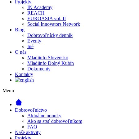
Projekty
IN Academy
REACH
EUROASIA vol. II
Social Innovators Network
Blog
Dobrovoľnícky denník
Eventy
Iné
O nás
Mladiinfo Slovensko
Mladiinfo Dolný Kubín
Dokumenty
Kontakty
Menu
Dobrovoľníctvo
Aktuálne ponuky
Ako sa stať dobrovoľníkom
FAQ
Naše aktivity
Projekty