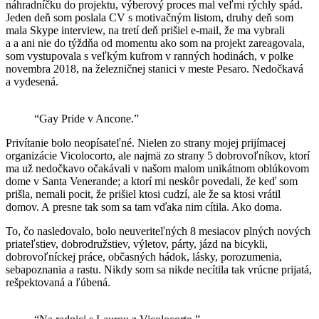
náhradníčku do projektu, výberový proces mal veľmi rýchly spád.
Jeden deň som poslala CV s motivačným listom, druhy deň som
mala Skype interview, na tretí deň prišiel e-mail, že ma vybrali
a a ani nie do týždňa od momentu ako som na projekt zareagovala,
som vystupovala s veľkým kufrom v ranných hodinách, v polke
novembra 2018, na železničnej stanici v meste Pesaro. Nedočkavá
a vydesená.
“Gay Pride v Ancone.”
Privítanie bolo neopísateľné. Nielen zo strany mojej prijímacej
organizácie Vicolocorto, ale najmä zo strany 5 dobrovoľníkov, ktorí
ma už nedočkavo očakávali v našom malom unikátnom oblúkovom
dome v Santa Venerande; a ktorí mi neskôr povedali, že keď som
prišla, nemali pocit, že prišiel ktosi cudzí, ale že sa ktosi vrátil
domov. A presne tak som sa tam vďaka nim cítila. Ako doma.
To, čo nasledovalo, bolo neuveriteľných 8 mesiacov plných nových
priateľstiev, dobrodružstiev, výletov, párty, jázd na bicykli,
dobrovoľníckej práce, občasných hádok, lásky, porozumenia,
sebapoznania a rastu. Nikdy som sa nikde necítila tak vrúcne prijatá,
rešpektovaná a ľúbená.