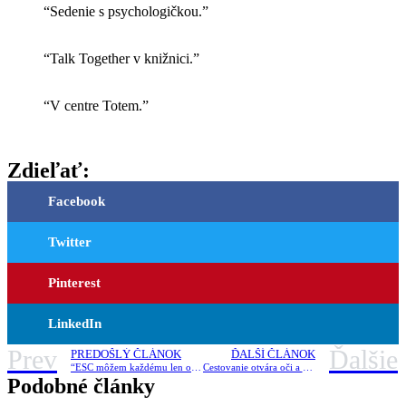
“Sedenie s psychologičkou.”
“Talk Together v knižnici.”
“V centre Totem.”
Zdieľať:
Facebook
Twitter
Pinterest
LinkedIn
Prev
Ďalšie
PREDOŠLÝ ČLÁNOK
ĎALŠÍ ČLÁNOK
“ESC môžem každému len odporučiť,” hovorí Mária
Cestovanie otvára oči a pomáha nám spoznať ďalší kus sveta – ESC v Portugalsku
Podobné články