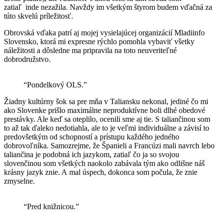
zatiaľ inde nezažila. Navždy im všetkým štyrom budem vďačná za
túto skvelú príležitosť.
Obrovská vďaka patrí aj mojej vysielajúcej organizácií Mladiinfo
Slovensko, ktorá mi expresne rýchlo pomohla vybaviť všetky
náležitosti a dôsledne ma pripravila na toto neuveriteľné
dobrodružstvo.
“Pondelkový OLS.”
Žiadny kultúrny šok sa pre mňa v Taliansku nekonal, jediné čo mi
ako Slovenke prišlo maximálne neproduktívne boli dlhé obedové
prestávky. Ale keď sa oteplilo, ocenili sme aj tie. S taliančinou som
to až tak ďaleko nedotiahla, ale to je veľmi individuálne a závisí to
predovšetkým od schopností a prístupu každého jedného
dobrovoľníka. Samozrejme, že Španieli a Francúzi mali navrch lebo
taliančina je podobná ich jazykom, zatiaľ čo ja so svojou
slovenčinou som všetkých naokolo zabávala tým ako odlišne náš
krásny jazyk znie. A mal úspech, dokonca som počula, že znie
zmyselne.
“Pred knižnicou.”