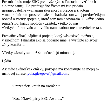
Pre mňa bolo moje ESC predovšetkým o ľuďoch, o vzťahoch
a o mne samej. Do profesijného života mi isto pridalo
nezanedbateľne významnú skúsenosť s pracou a životom
v multikultúrnom prostredí, ale odchádzala som z nej predovšetkým
bohatá o všetky spojenia, ktoré som tam nadviazala. O každé jedno
priateľstvo, každý spoločný zážitok, všetko čo nás
všetkých formovalo a dovolilo nám osobnostne neuveriteľne rast.
Prestaňte váhať, nájdite si projekt, ktorý vás osloví, možno aj
v slnečnom Taliansku ako sa podarilo mne, a vystúpte zo svojej
zóny komfortu.
Všetky zázraky sa totiž skutočne dejú mimo nej.
Lýdia
Ak máte akékoľvek otázky, pokojne ma kontaktujte na mojej e-
mailovej adrese
lydia.glezgova@gmail.com
.
“Prezentácia krajín na školách.”
“Rozlúčková párty ESC Awards.”