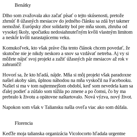
Benátky
Dlho som zvažovala ako začať písať o tejto skúsenosti, pretože
zhrnúť 8 úžasných mesiacov do jedného článku sa zdá byt takmer
nemožné. Európsky zbor solidarity bol pre mňa snom, zhruba od
vysokej školy, spočiatku nedosiahnuteľným kvôli vlastným limitom
a neskôr kvôli narastajúcemu veku.
Komukoľvek, kto však práve číta tento článok chcem povedať, že
skutočne nie je nikdy neskoro a snov sa vzdávať netreba. Aj vy si
môžete nájsť svoj projekt a zažiť úžasných pár mesiacov až rok v
zahraničí!
Hovorí sa, že kto hľadá, nájde. Mňa si môj projekt však paradoxne
našiel akoby sám, úplnou náhodou na mňa vyskočil na Facebooku.
Našiel si ma v tom najtemnejšom období, keď som nevedela kam sa
ďalej podieť a zúfalo som túžila po zmene a po čomsi, čo by ma
prebralo k životu a opätovne naštartovalo. Nová výzva, nový život.
Napokon som však v Taliansku našla oveľa viac ako som dúfala.
Florencia
Keďže moja talianska organizácia Vicolocorto hľadala urgentne