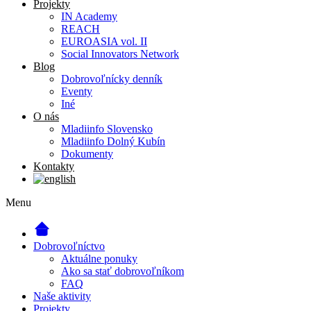
Projekty
IN Academy
REACH
EUROASIA vol. II
Social Innovators Network
Blog
Dobrovoľnícky denník
Eventy
Iné
O nás
Mladiinfo Slovensko
Mladiinfo Dolný Kubín
Dokumenty
Kontakty
Menu
Dobrovoľníctvo
Aktuálne ponuky
Ako sa stať dobrovoľníkom
FAQ
Naše aktivity
Projekty