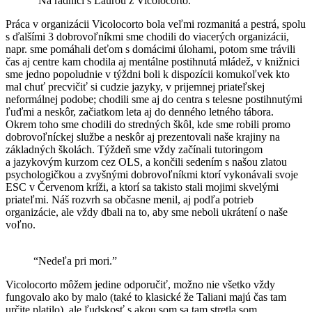
“Na radnici s Laurou z Vicolocorto.”
Práca v organizácii Vicolocorto bola veľmi rozmanitá a pestrá, spolu
s ďalšími 3 dobrovoľníkmi sme chodili do viacerých organizácii,
napr. sme pomáhali deťom s domácimi úlohami, potom sme trávili
čas aj centre kam chodila aj mentálne postihnutá mládež, v knižnici
sme jedno popoludnie v týždni boli k dispozícii komukoľvek kto
mal chuť precvičiť si cudzie jazyky, v prijemnej priateľskej
neformálnej podobe; chodili sme aj do centra s telesne postihnutými
ľuďmi a neskôr, začiatkom leta aj do denného letného tábora.
Okrem toho sme chodili do stredných škôl, kde sme robili promo
dobrovoľníckej službe a neskôr aj prezentovali naše krajiny na
základných školách. Týždeň sme vždy začínali tutoringom
a jazykovým kurzom cez OLS, a končili sedením s našou zlatou
psychologičkou a zvyšnými dobrovoľníkmi ktorí vykonávali svoje
ESC v Červenom kríži, a ktorí sa takisto stali mojimi skvelými
priateľmi. Náš rozvrh sa občasne menil, aj podľa potrieb
organizácie, ale vždy dbali na to, aby sme neboli ukrátení o naše
voľno.
“Nedeľa pri mori.”
Vicolocorto môžem jedine odporučiť, možno nie všetko vždy
fungovalo ako by malo (také to klasické že Taliani majú čas tam
určite platilo), ale ľudskosť s akou som sa tam stretla som