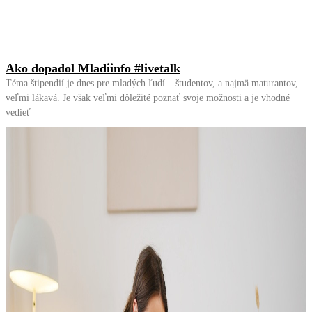
Ako dopadol Mladiinfo #livetalk
Téma štipendií je dnes pre mladých ľudí – študentov, a najmä maturantov,
veľmi lákavá. Je však veľmi dôležité poznať svoje možnosti a je vhodné
vedieť