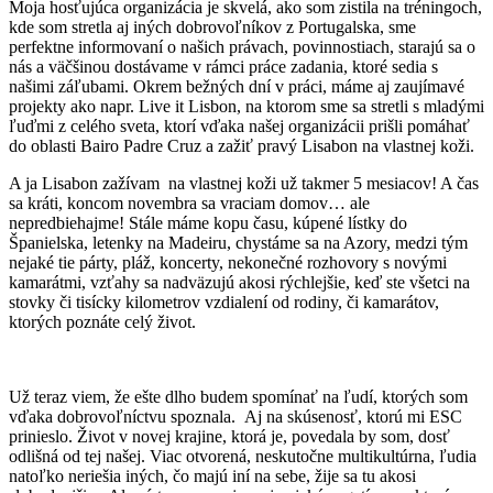
Moja hosťujúca organizácia je skvelá, ako som zistila na tréningoch,
kde som stretla aj iných dobrovoľníkov z Portugalska, sme
perfektne informovaní o našich právach, povinnostiach, starajú sa o
nás a väčšinou dostávame v rámci práce zadania, ktoré sedia s
našimi záľubami. Okrem bežných dní v práci, máme aj zaujímavé
projekty ako napr. Live it Lisbon, na ktorom sme sa stretli s mladými
ľuďmi z celého sveta, ktorí vďaka našej organizácii prišli pomáhať
do oblasti Bairo Padre Cruz a zažiť pravý Lisabon na vlastnej koži.
A ja Lisabon zažívam na vlastnej koži už takmer 5 mesiacov! A čas
sa kráti, koncom novembra sa vraciam domov… ale
nepredbiehajme! Stále máme kopu času, kúpené lístky do
Španielska, letenky na Madeiru, chystáme sa na Azory, medzi tým
nejaké tie párty, pláž, koncerty, nekonečné rozhovory s novými
kamarátmi, vzťahy sa nadväzujú akosi rýchlejšie, keď ste všetci na
stovky či tisícky kilometrov vzdialení od rodiny, či kamarátov,
ktorých poznáte celý život.
Už teraz viem, že ešte dlho budem spomínať na ľudí, ktorých som
vďaka dobrovoľníctvu spoznala. Aj na skúsenosť, ktorú mi ESC
prinieslo. Život v novej krajine, ktorá je, povedala by som, dosť
odlišná od tej našej. Viac otvorená, neskutočne multikultúrna, ľudia
natoľko neriešia iných, čo majú iní na sebe, žije sa tu akosi