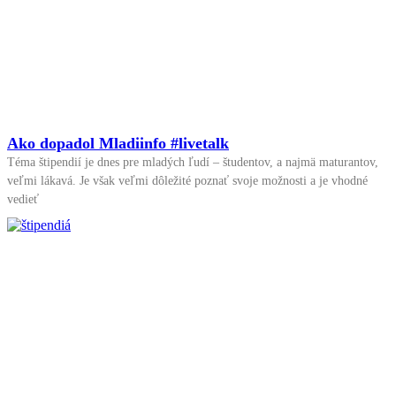
Ako dopadol Mladiinfo #livetalk
Téma štipendií je dnes pre mladých ľudí – študentov, a najmä maturantov,
veľmi lákavá. Je však veľmi dôležité poznať svoje možnosti a je vhodné
vedieť