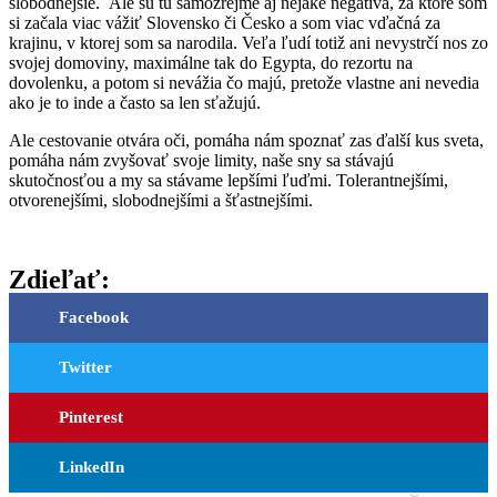
slobodnejšie. Ale sú tu samozrejme aj nejaké negatíva, za ktoré som
si začala viac vážiť Slovensko či Česko a som viac vďačná za
krajinu, v ktorej som sa narodila. Veľa ľudí totiž ani nevystrčí nos zo
svojej domoviny, maximálne tak do Egypta, do rezortu na
dovolenku, a potom si nevážia čo majú, pretože vlastne ani nevedia
ako je to inde a často sa len sťažujú.
Ale cestovanie otvára oči, pomáha nám spoznať zas ďalší kus sveta,
pomáha nám zvyšovať svoje limity, naše sny sa stávajú
skutočnosťou a my sa stávame lepšími ľuďmi. Tolerantnejšími,
otvorenejšími, slobodnejšími a šťastnejšími.
Zdieľať:
Facebook
Twitter
Pinterest
LinkedIn