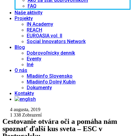
Ako sa stať dobrovoľníkom
FAQ
Naše aktivity
Projekty
IN Academy
REACH
EUROASIA vol. II
Social Innovators Network
Blog
Dobrovoľnícky denník
Eventy
Iné
O nás
Mladiinfo Slovensko
Mladiinfo Dolný Kubín
Dokumenty
Kontakty
4 augusta, 2019
1 338
Zobrazení
Cestovanie otvára oči a pomáha nám
spoznať ďalší kus sveta – ESC v