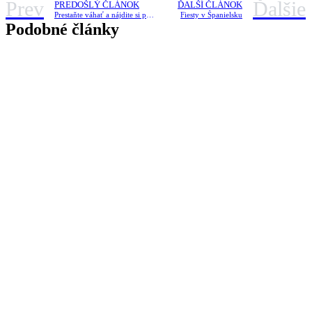
Prev
Ďalšie
PREDOŠLÝ ČLÁNOK
ĎALŠÍ ČLÁNOK
Prestaňte váhať a nájdite si projekt, ktorý vás osloví.
Fiesty v Španielsku
Podobné články