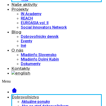
Naše aktivity
Projekty
IN Academy
REACH
EUROASIA vol. II
Social Innovators Network
Blog
Dobrovoľnícky denník
Eventy
Iné
O nás
Mladiinfo Slovensko
Mladiinfo Dolný Kubín
Dokumenty
Kontakty
Menu
Dobrovoľníctvo
Aktuálne ponuky