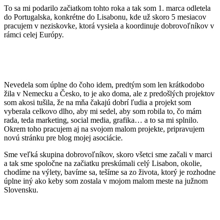
To sa mi podarilo začiatkom tohto roka a tak som 1. marca odletela
do Portugalska, konkrétne do Lisabonu, kde už skoro 5 mesiacov
pracujem v neziskovke, ktorá vysiela a koordinuje dobrovoľníkov v
rámci celej Európy.
Nevedela som úplne do čoho idem, predtým som len krátkodobo
žila v Nemecku a Česko, to je ako doma, ale z predošlých projektov
som akosi tušila, že na mňa čakajú dobrí ľudia a projekt som
vyberala celkovo dlho, aby mi sedel, aby som robila to, čo mám
rada, teda marketing, social media, grafika… a to sa mi splnilo.
Okrem toho pracujem aj na svojom malom projekte, pripravujem
novú stránku pre blog mojej asociácie.
Sme veľká skupina dobrovoľníkov, skoro všetci sme začali v marci
a tak sme spoločne na začiatku preskúmali celý Lisabon, okolie,
chodíme na výlety, bavíme sa, tešíme sa zo života, ktorý je rozhodne
úplne iný ako keby som zostala v mojom malom meste na južnom
Slovensku.