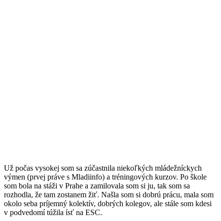
Už počas vysokej som sa zúčastnila niekoľkých mládežníckych
výmen (prvej práve s Mladiinfo) a tréningových kurzov. Po škole
som bola na stáži v Prahe a zamilovala som si ju, tak som sa
rozhodla, že tam zostanem žiť. Našla som si dobrú prácu, mala som
okolo seba príjemný kolektív, dobrých kolegov, ale stále som kdesi
v podvedomí túžila ísť na ESC.