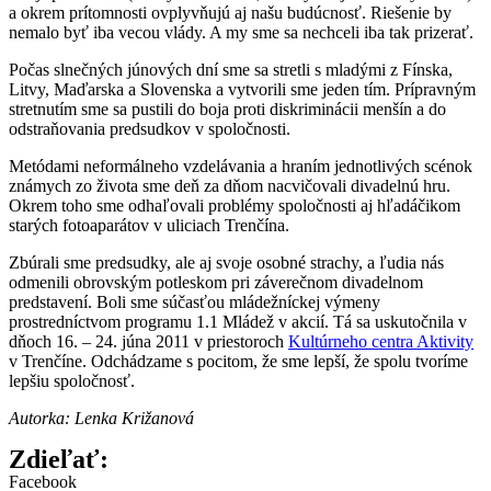
a okrem prítomnosti ovplyvňujú aj našu budúcnosť. Riešenie by
nemalo byť iba vecou vlády. A my sme sa nechceli iba tak prizerať.
Počas slnečných júnových dní sme sa stretli s mladými z Fínska,
Litvy, Maďarska a Slovenska a vytvorili sme jeden tím. Prípravným
stretnutím sme sa pustili do boja proti diskriminácii menšín a do
odstraňovania predsudkov v spoločnosti.
Metódami neformálneho vzdelávania a hraním jednotlivých scénok
známych zo života sme deň za dňom nacvičovali divadelnú hru.
Okrem toho sme odhaľovali problémy spoločnosti aj hľadáčikom
starých fotoaparátov v uliciach Trenčína.
Zbúrali sme predsudky, ale aj svoje osobné strachy, a ľudia nás
odmenili obrovským potleskom pri záverečnom divadelnom
predstavení. Boli sme súčasťou mládežníckej výmeny
prostredníctvom programu 1.1 Mládež v akcií. Tá sa uskutočnila v
dňoch 16. – 24. júna 2011 v priestoroch
Kultúrneho centra Aktivity
v Trenčíne. Odchádzame s pocitom, že sme lepší, že spolu tvoríme
lepšiu spoločnosť.
Autorka: Lenka Križanová
Zdieľať:
Facebook