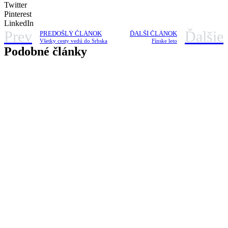
Twitter
Pinterest
LinkedIn
Prev
Ďalšie
PREDOŠLÝ ČLÁNOK
ĎALŠÍ ČLÁNOK
Všetky cesty vedú do Srbska
Fínske leto
Podobné články