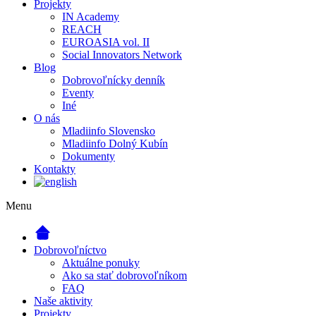
Projekty
IN Academy
REACH
EUROASIA vol. II
Social Innovators Network
Blog
Dobrovoľnícky denník
Eventy
Iné
O nás
Mladiinfo Slovensko
Mladiinfo Dolný Kubín
Dokumenty
Kontakty
Menu
Dobrovoľníctvo
Aktuálne ponuky
Ako sa stať dobrovoľníkom
FAQ
Naše aktivity
Projekty