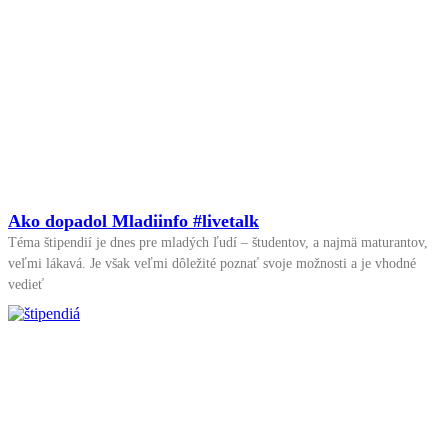
Ako dopadol Mladiinfo #livetalk
Téma štipendií je dnes pre mladých ľudí – študentov, a najmä maturantov,
veľmi lákavá. Je však veľmi dôležité poznať svoje možnosti a je vhodné
vedieť