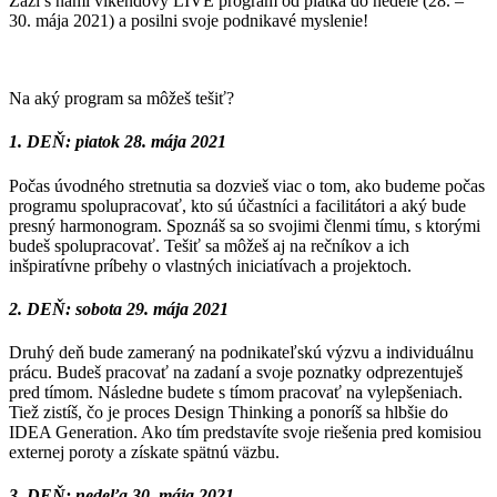
Zaži s nami víkendový LIVE program od piatka do nedele (28. –
30. mája 2021) a posilni svoje podnikavé myslenie!
Na aký program sa môžeš tešiť?
1. DEŇ: piatok 28. mája 2021
Počas úvodného stretnutia sa dozvieš viac o tom, ako budeme počas
programu spolupracovať, kto sú účastníci a facilitátori a aký bude
presný harmonogram. Spoznáš sa so svojimi členmi tímu, s ktorými
budeš spolupracovať. Tešiť sa môžeš aj na rečníkov a ich
inšpiratívne príbehy o vlastných iniciatívach a projektoch.
2. DEŇ: sobota 29. mája 2021
Druhý deň bude zameraný na podnikateľskú výzvu a individuálnu
prácu. Budeš pracovať na zadaní a svoje poznatky odprezentuješ
pred tímom. Následne budete s tímom pracovať na vylepšeniach.
Tiež zistíš, čo je proces Design Thinking a ponoríš sa hlbšie do
IDEA Generation. Ako tím predstavíte svoje riešenia pred komisiou
externej poroty a získate spätnú väzbu.
3. DEŇ: nedeľa 30. mája 2021