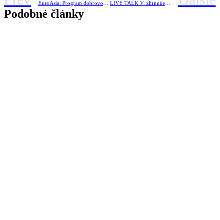
EuroAsia: Program dobrovoľníckej pomoci vol. 2
LIVE TALK V: zhrnutie a hlavné body
Podobné články