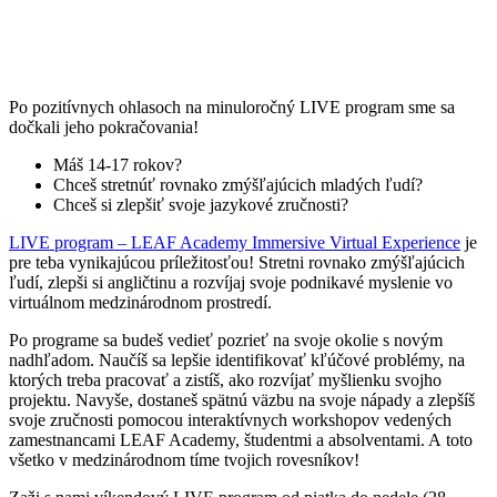
Po pozitívnych ohlasoch na minuloročný LIVE program sme sa
dočkali jeho pokračovania!
Máš 14-17 rokov?
Chceš stretnúť rovnako zmýšľajúcich mladých ľudí?
Chceš si zlepšiť svoje jazykové zručnosti?
LIVE program – LEAF Academy Immersive Virtual Experience
je
pre teba vynikajúcou príležitosťou! Stretni rovnako zmýšľajúcich
ľudí, zlepši si angličtinu a rozvíjaj svoje podnikavé myslenie vo
virtuálnom medzinárodnom prostredí.
Po programe sa budeš vedieť pozrieť na svoje okolie s novým
nadhľadom. Naučíš sa lepšie identifikovať kľúčové problémy, na
ktorých treba pracovať a zistíš, ako rozvíjať myšlienku svojho
projektu. Navyše, dostaneš spätnú väzbu na svoje nápady a zlepšíš
svoje zručnosti pomocou interaktívnych workshopov vedených
zamestnancami LEAF Academy, študentmi a absolventami. A toto
všetko v medzinárodnom tíme tvojich rovesníkov!