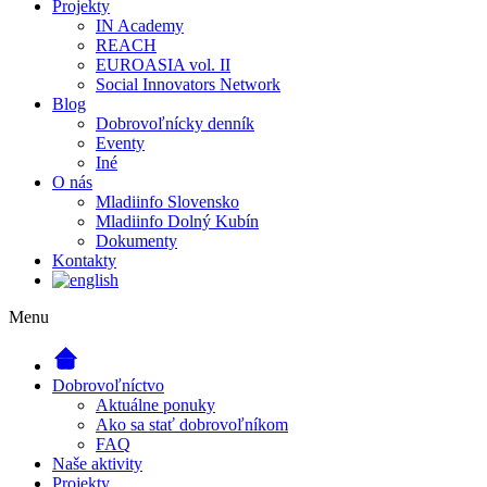
Projekty
IN Academy
REACH
EUROASIA vol. II
Social Innovators Network
Blog
Dobrovoľnícky denník
Eventy
Iné
O nás
Mladiinfo Slovensko
Mladiinfo Dolný Kubín
Dokumenty
Kontakty
Menu
Dobrovoľníctvo
Aktuálne ponuky
Ako sa stať dobrovoľníkom
FAQ
Naše aktivity
Projekty