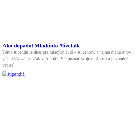
Ako dopadol Mladiinfo #livetalk
Téma štipendií je dnes pre mladých ľudí – študentov, a najmä maturantov,
veľmi lákavá. Je však veľmi dôležité poznať svoje možnosti a je vhodné
vedieť