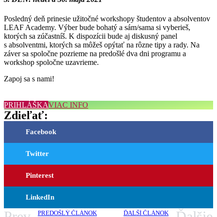
Posledný deň prinesie užitočné workshopy študentov a absolventov
LEAF Academy. Výber bude bohatý a sám/sama si vyberieš,
ktorých sa zúčastníš. K dispozícii bude aj diskusný panel
s absolventmi, ktorých sa môžeš opýtať na rôzne tipy a rady. Na
záver sa spoločne pozrieme na predošlé dva dni programu a
workshop spoločne uzavrieme.
Zapoj sa s nami!
PRIHLÁŠKA
VIAC INFO
Zdieľať:
Facebook
Twitter
Pinterest
LinkedIn
Prev
Ďalšie
PREDOŠLÝ ČLÁNOK
ĎALŠÍ ČLÁNOK