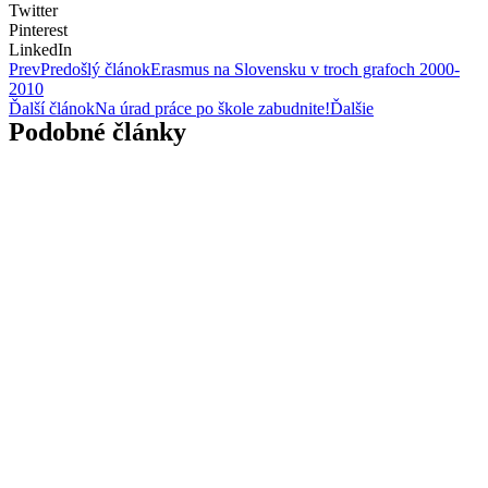
Twitter
Pinterest
LinkedIn
Prev
Predošlý článok
Erasmus na Slovensku v troch grafoch 2000-
2010
Ďalší článok
Na úrad práce po škole zabudnite!
Ďalšie
Podobné články