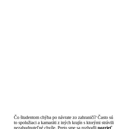
Čo študentom chýba po návrate zo zahraničí? Často sú
to spolužiaci a kamaráti z iných krajín s ktorými strávili
nezabudnuteľné chvíle. Preto sme sa rozhodli
pozrieť