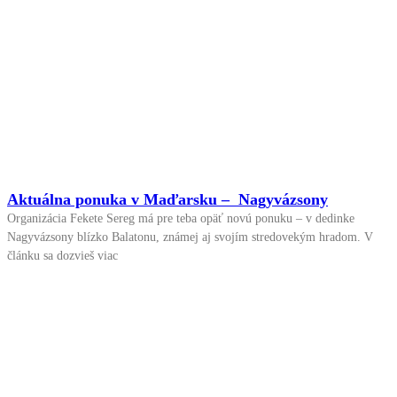
Aktuálna ponuka v Maďarsku – Nagyvázsony
Organizácia Fekete Sereg má pre teba opäť novú ponuku – v dedinke
Nagyvázsony blízko Balatonu, známej aj svojím stredovekým hradom. V
článku sa dozvieš viac