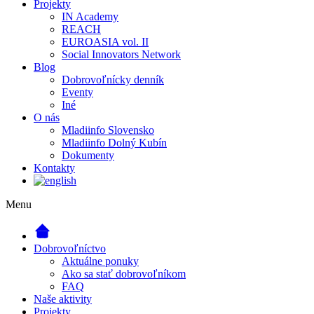
Projekty
IN Academy
REACH
EUROASIA vol. II
Social Innovators Network
Blog
Dobrovoľnícky denník
Eventy
Iné
O nás
Mladiinfo Slovensko
Mladiinfo Dolný Kubín
Dokumenty
Kontakty
Menu
Dobrovoľníctvo
Aktuálne ponuky
Ako sa stať dobrovoľníkom
FAQ
Naše aktivity
Projekty