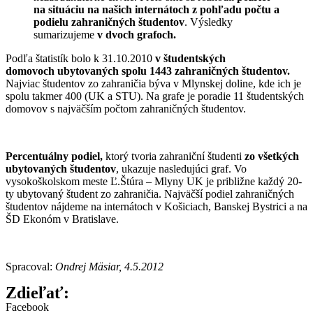
na situáciu na našich internátoch z pohľadu počtu a
podielu zahraničných študentov
. Výsledky
sumarizujeme
v dvoch grafoch.
Podľa štatistík bolo k 31.10.2010
v študentských
domovoch
ubytovaných spolu 1443 zahraničných študentov.
Najviac študentov zo zahraničia býva v Mlynskej doline, kde ich je
spolu takmer 400 (UK a STU). Na grafe je poradie 11 študentských
domovov s najväčším počtom zahraničných študentov.
Percentuálny podiel,
ktorý tvoria zahraniční študenti
zo všetkých
ubytovaných študentov
, ukazuje nasledujúci graf. Vo
vysokoškolskom meste Ľ.Štúra – Mlyny UK je približne každý 20-
ty ubytovaný študent zo zahraničia. Najväčší podiel zahraničných
študentov nájdeme na internátoch v Košiciach, Banskej Bystrici a na
ŠD Ekonóm v Bratislave.
Spracoval:
Ondrej Mäsiar, 4.5.2012
Zdieľať:
Facebook