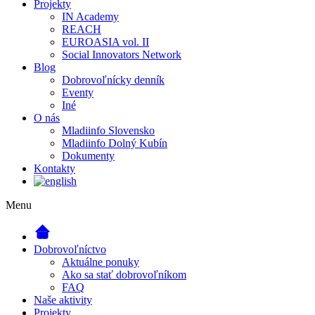
Projekty
IN Academy
REACH
EUROASIA vol. II
Social Innovators Network
Blog
Dobrovoľnícky denník
Eventy
Iné
O nás
Mladiinfo Slovensko
Mladiinfo Dolný Kubín
Dokumenty
Kontakty
Menu
Dobrovoľníctvo
Aktuálne ponuky
Ako sa stať dobrovoľníkom
FAQ
Naše aktivity
Projekty