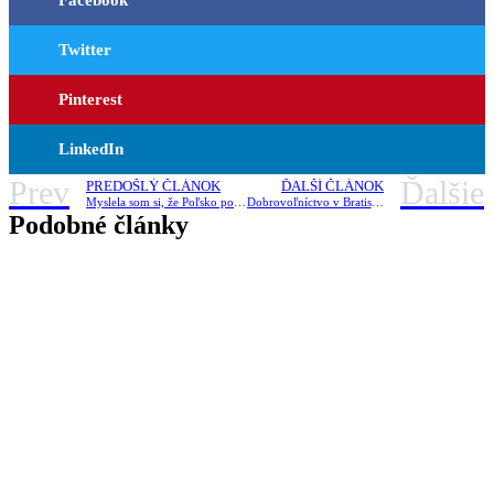
Facebook
Twitter
Pinterest
LinkedIn
Prev
Ďalšie
PREDOŠLÝ ČLÁNOK
ĎALŠÍ ČLÁNOK
Myslela som si, že Poľsko poznám… #dobrovolnickydennik
Dobrovoľníctvo v Bratislave bolo moje najlepšie rozhodnutie #dobrovolnickydennik
Podobné články