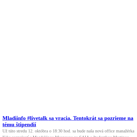
Mladiinfo #livetalk sa vracia. Tentokrát sa pozrieme na
tému štipendií
Už túto stredu 12. októbra o 18:30 hod. sa bude naša nová office manažérka