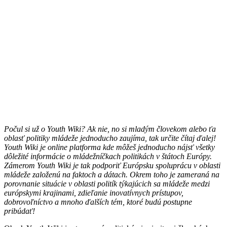
Počul si už o Youth Wiki? Ak nie, no si mladým človekom alebo ťa
oblasť politiky mládeže jednoducho zaujíma, tak určite čítaj ďalej!
Youth Wiki je online platforma kde môžeš jednoducho nájsť všetky
dôležité informácie o mládežníčkach politikách v štátoch Európy.
Zámerom Youth Wiki je tak podporiť Európsku spoluprácu v oblasti
mládeže založenú na faktoch a dátach. Okrem toho je zameraná na
porovnanie situácie v oblasti politík týkajúcich sa mládeže medzi
európskymi krajinami, zdieľanie inovatívnych prístupov,
dobrovoľníctvo a mnoho ďalších tém, ktoré budú postupne
pribúdať!