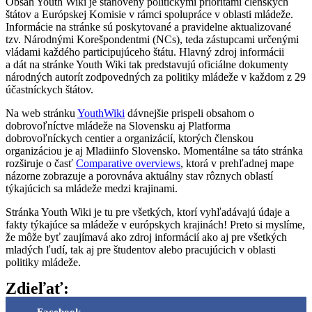
Obsah Youth Wiki je stanovený politickými prioritami členských
štátov a Európskej Komisie v rámci spolupráce v oblasti mládeže.
Informácie na stránke sú poskytované a pravidelne aktualizované
tzv. Národnými Korešpondentmi (NCs), teda zástupcami určenými
vládami každého participujúceho štátu. Hlavný zdroj informácii
a dát na stránke Youth Wiki tak predstavujú oficiálne dokumenty
národných autorít zodpovedných za politiky mládeže v každom z 29
účastníckych štátov.
Na web stránku
YouthWiki
dávnejšie prispeli obsahom o
dobrovoľníctve mládeže na Slovensku aj Platforma
dobrovoľníckych centier a organizácií, ktorých členskou
organizáciou je aj Mladiinfo Slovensko. Momentálne sa táto stránka
rozširuje o časť
Comparative overviews
, ktorá v prehľadnej mape
názorne zobrazuje a porovnáva aktuálny stav rôznych oblastí
týkajúcich sa mládeže medzi krajinami.
Stránka Youth Wiki je tu pre všetkých, ktorí vyhľadávajú údaje a
fakty týkajúce sa mládeže v európskych krajinách! Preto si myslíme,
že môže byť zaujímavá ako zdroj informácií ako aj pre všetkých
mladých ľudí, tak aj pre študentov alebo pracujúcich v oblasti
politiky mládeže.
Zdieľať: