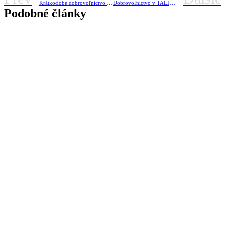
Krátkodobé dobrovoľníctvo v Estónsku
Dobrovoľníctvo v TALIANSKU!
Podobné články