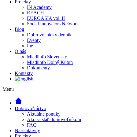
Projekty
IN Academy
REACH
EUROASIA vol. II
Social Innovators Network
Blog
Dobrovoľnícky denník
Eventy
Iné
O nás
Mladiinfo Slovensko
Mladiinfo Dolný Kubín
Dokumenty
Kontakty
Menu
Dobrovoľníctvo
Aktuálne ponuky
Ako sa stať dobrovoľníkom
FAQ
Naše aktivity
Projekty