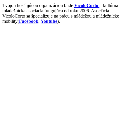
Tvojou hosťujúcou organizáciou bude
VicoloCorto
– kultúrna
mládežnícka asociácia fungujúca od roku 2006. Asociácia
VicoloCorto sa špecializuje na prácu s mládežou a mládežnícke
mobility(
Facebook
,
Youtube
).