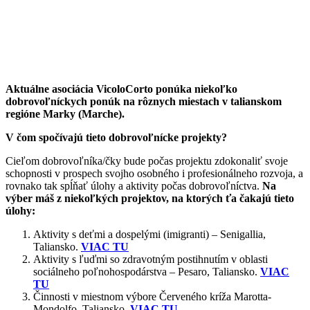
Aktuálne asociácia VicoloCorto ponúka niekoľko
dobrovoľníckych ponúk na rôznych miestach v talianskom
regióne Marky (Marche).
V čom spočívajú tieto dobrovoľnícke projekty?
Cieľom dobrovoľníka/čky bude počas projektu zdokonaliť svoje
schopnosti v prospech svojho osobného i profesionálneho rozvoja, a
rovnako tak spĺňať úlohy a aktivity počas dobrovoľníctva.
Na
výber máš z niekoľkých projektov, na ktorých ťa čakajú tieto
úlohy:
Aktivity s deťmi a dospelými (imigranti) – Senigallia,
Taliansko.
VIAC TU
Aktivity s ľuďmi so zdravotným postihnutím v oblasti
sociálneho poľnohospodárstva – Pesaro, Taliansko.
VIAC
TU
Činnosti v miestnom výbore Červeného kríža Marotta-
Mondolfo, Taliansko.
VIAC TU