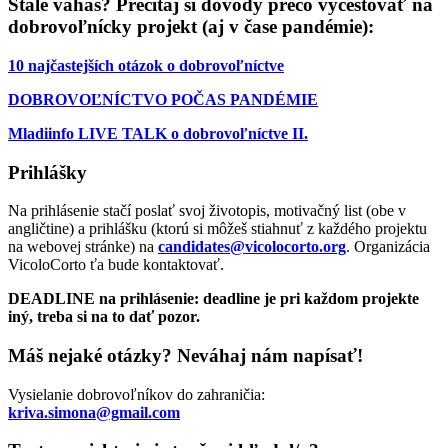
Stále váhaš? Prečítaj si dôvody prečo vycestovať na
dobrovoľnícky projekt
(aj v čase pandémie):
10 najčastejších otázok o dobrovoľníctve
DOBROVOĽNÍCTVO POČAS PANDÉMIE
Mladiinfo LIVE TALK o dobrovoľníctve II.
Prihlášky
Na prihlásenie stačí poslať svoj životopis, motivačný list (obe v
angličtine) a prihlášku (ktorú si môžeš stiahnuť z každého projektu
na webovej stránke) na
candidates@vicolocorto.org
. Organizácia
VicoloCorto ťa bude kontaktovať.
DEADLINE na prihlásenie: deadline je pri každom projekte
iný, treba si na to dať pozor.
Máš nejaké otázky? Neváhaj nám napísať!
Vysielanie dobrovoľníkov do zahraničia:
kriva.simona@gmail.com