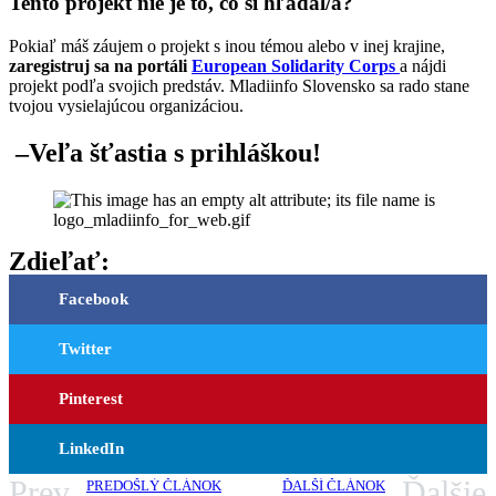
Tento projekt nie je to, čo si hľadal/a?
Pokiaľ máš záujem o projekt s inou témou alebo v inej krajine,
zaregistruj sa na portáli
European Solidarity Corps
a nájdi
projekt podľa svojich predstáv. Mladiinfo Slovensko sa rado stane
tvojou vysielajúcou organizáciou.
–
Veľa šťastia s prihláškou!
Zdieľať:
Facebook
Twitter
Pinterest
LinkedIn
Prev
Ďalšie
PREDOŠLÝ ČLÁNOK
ĎALŠÍ ČLÁNOK