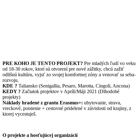
PRE KOHO JE TENTO PROJEKT?
Pre mladých ľudí vo veku
od 18-30 rokov, ktorí sú otvorení pre nové zážitky, chcú zažiť
odlišnú kultúru, vyjsť zo svojej komfortnej zóny a venovať sa seba-
rozvoju.
KDE ?
Taliansko (Senigallia, Pesaro, Marotta, Cingoli, Ancona)
KEDY ?
Začiatok projektov v Apríli/Máji 2021 (Dlhodobé
projekty)
Náklady hradené z grantu Erasmus+:
ubytovanie, strava,
vreckové, poistenie + cestovné pridelené v závislosti od krajiny, z
ktorej vycestuješ.
O projekte
a hosťujúcej organizácií