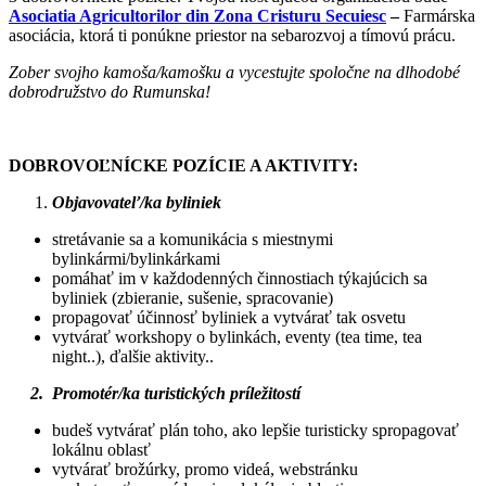
Asociatia Agricultorilor din Zona Cristuru Secuiesc
–
Farmárska
asociácia, ktorá ti ponúkne priestor na sebarozvoj a tímovú prácu.
Zober svojho kamoša/kamošku a vycestujte spoločne na dlhodobé
dobrodružstvo do Rumunska!
DOBROVOĽNÍCKE POZÍCIE A AKTIVITY:
Objavovateľ/ka byliniek
stretávanie sa a komunikácia s miestnymi
bylinkármi/bylinkárkami
pomáhať im v každodenných činnostiach týkajúcich sa
byliniek (zbieranie, sušenie, spracovanie)
propagovať účinnosť byliniek a vytvárať tak osvetu
vytvárať workshopy o bylinkách, eventy (tea time, tea
night..), ďalšie aktivity..
2. Promotér/ka turistických príležitostí
budeš vytvárať plán toho, ako lepšie turisticky spropagovať
lokálnu oblasť
vytvárať brožúrky, promo videá, webstránku