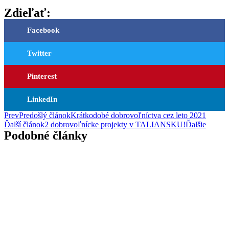
Zdieľať:
Facebook
Twitter
Pinterest
LinkedIn
Prev
Predošlý článok
Krátkodobé dobrovoľníctva cez leto 2021
Ďalší článok
2 dobrovoľnícke projekty v TALIANSKU!
Ďalšie
Podobné články