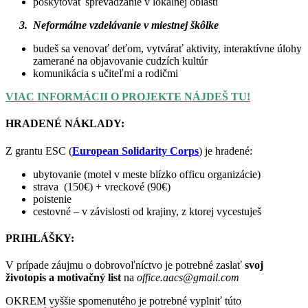
poskytovať sprevádzanie v lokálnej oblasti
3. Neformálne vzdelávanie v miestnej škôlke
budeš sa venovať deťom, vytvárať aktivity, interaktívne úlohy
zamerané na objavovanie cudzích kultúr
komunikácia s učiteľmi a rodičmi
VIAC INFORMÁCII O PROJEKTE NÁJDEŠ TU!
HRADENÉ NÁKLADY:
Z grantu ESC (
European Solidarity Corps
) je hradené:
ubytovanie (motel v meste blízko officu organizácie)
strava (150€) + vreckové (90€)
poistenie
cestovné – v závislosti od krajiny, z ktorej vycestuješ
PRIHLÁŠKY:
V prípade záujmu o dobrovoľníctvo je potrebné zaslať
svoj
životopis a motivačný list
na
office.aacs@gmail.com
OKREM vyššie spomenutého je potrebné vyplniť túto