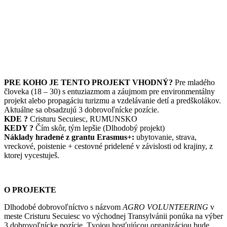
PRE KOHO JE TENTO PROJEKT VHODNÝ?
Pre mladého
človeka (18 – 30) s entuziazmom a záujmom pre environmentálny
projekt alebo propagáciu turizmu a vzdelávanie detí a predškolákov.
Aktuálne sa obsadzujú 3 dobrovoľnícke pozície.
KDE ?
Cristuru Secuiesc, RUMUNSKO
KEDY ?
Čím skôr, tým lepšie (Dlhodobý projekt)
Náklady hradené z grantu Erasmus+:
ubytovanie, strava,
vreckové, poistenie + cestovné pridelené v závislosti od krajiny, z
ktorej vycestuješ.
O PROJEKTE
Dlhodobé dobrovoľníctvo s názvom
AGRO VOLUNTEERING
v
meste Cristuru Secuiesc vo východnej Transylvánii ponúka na výber
3 dobrovoľnícke pozície. Tvojou hosťujúcou organizáciou bude