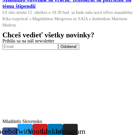
tému štipendií
Už túto stredu 12. októbra o 18:30 hod. sa bude naša nová office manažérka
Kika rozprávať s Magdalénou Mergovou zo SAIA a študentkou Martinou
Mudrou.
Chceš vedieť všetky novinky?
Prihlás sa na náš newsletter
Mladiinfo Slovensko
acebook-
Twitter
Youtube
Linkedin
Instagram