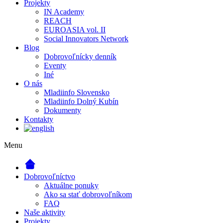
Projekty
IN Academy
REACH
EUROASIA vol. II
Social Innovators Network
Blog
Dobrovoľnícky denník
Eventy
Iné
O nás
Mladiinfo Slovensko
Mladiinfo Dolný Kubín
Dokumenty
Kontakty
Menu
Dobrovoľníctvo
Aktuálne ponuky
Ako sa stať dobrovoľníkom
FAQ
Naše aktivity
Projekty