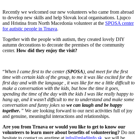
Recently we welcomed our new volunteers who came from abroad
to develop new skills and help Slovak local organisations. Ljupco
and Hristina from North Macedonia volunteer at the
SPOSA center
for autistic people in Trnava
.
Together with the people with autism, they created lovely DIY
autumn decorations to decorate the premises of the community
center.
How did they enjoy the visit?
“
When I came first to the center (
SPOSA
), and meet for the first
time with certain kids of the group, to me it was like excited for the
first day and with the language , it was like for me a little difficult to
make a conversation with the kids, but how the time it goes,
spending the time of the day with the kids I was like really happy to
hang up, and it wasn’t difficult to me to understand and make some
conversation and funny jokes so
we can laugh and be happy
together
.
” We are looking forward to our next activities full of joy
and genuine, meaningful interactions and relationships.
Are you from Trnava or would you like to get to know our
volunteers to learn more about benefits of volunteering?
Do not
hesitate to contact us anytime at
info@mladiinfo.sk
, we will be