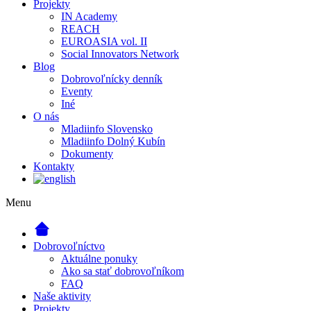
Projekty
IN Academy
REACH
EUROASIA vol. II
Social Innovators Network
Blog
Dobrovoľnícky denník
Eventy
Iné
O nás
Mladiinfo Slovensko
Mladiinfo Dolný Kubín
Dokumenty
Kontakty
Menu
Dobrovoľníctvo
Aktuálne ponuky
Ako sa stať dobrovoľníkom
FAQ
Naše aktivity
Projekty