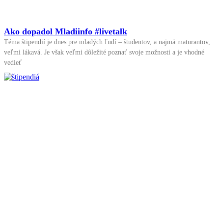
Ako dopadol Mladiinfo #livetalk
Téma štipendií je dnes pre mladých ľudí – študentov, a najmä maturantov,
veľmi lákavá. Je však veľmi dôležité poznať svoje možnosti a je vhodné
vedieť