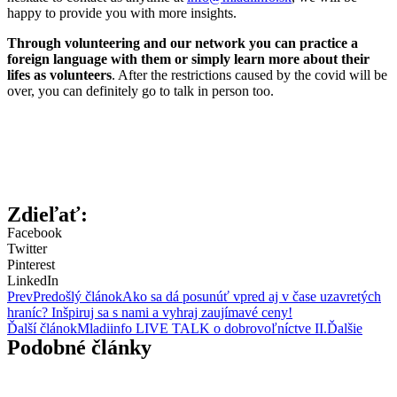
happy to provide you with more insights.
Through volunteering and our network you can practice a
foreign language with them or simply learn more about their
lifes as volunteers
. After the restrictions caused by the covid will be
over, you can definitely go to talk in person too.
Zdieľať:
Facebook
Twitter
Pinterest
LinkedIn
Prev
Predošlý článok
Ako sa dá posunúť vpred aj v čase uzavretých
hraníc? Inšpiruj sa s nami a vyhraj zaujímavé ceny!
Ďalší článok
Mladiinfo LIVE TALK o dobrovoľníctve II.
Ďalšie
Podobné články