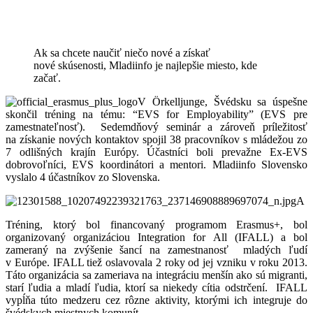
Ak sa chcete naučiť niečo nové a získať
nové skúsenosti, Mladiinfo je najlepšie miesto, kde
začať.
V Örkelljunge, Švédsku sa úspešne
skončil tréning na tému: “EVS for Employability” (EVS pre
zamestnateľnosť). Sedemdňový seminár a zároveň príležitosť
na získanie nových kontaktov spojil 38 pracovníkov s mládežou zo
7 odlišných krajín Európy. Účastníci boli prevažne Ex-EVS
dobrovoľníci, EVS koordinátori a mentori. Mladiinfo Slovensko
vyslalo 4 účastníkov zo Slovenska.
Tréning, ktorý bol financovaný programom Erasmus+, bol
organizovaný organizáciou Integration for All (IFALL) a bol
zameraný na zvýšenie šancí na zamestnanosť mladých ľudí
v Európe. IFALL tiež oslavovala 2 roky od jej vzniku v roku 2013.
Táto organizácia sa zameriava na integráciu menšín ako sú migranti,
starí ľudia a mladí ľudia, ktorí sa niekedy cítia odstrčení. IFALL
vypĺňa túto medzeru cez rôzne aktivity, ktorými ich integruje do
švédskych miestnych komunít.