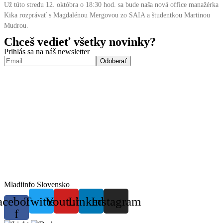
Už túto stredu 12. októbra o 18:30 hod. sa bude naša nová office manažérka
Kika rozprávať s Magdalénou Mergovou zo SAIA a študentkou Martinou
Mudrou.
Chceš vedieť všetky novinky?
Prihlás sa na náš newsletter
Mladiinfo Slovensko
acebook-
Twitter
Youtube
Linkedin
Instagram
f