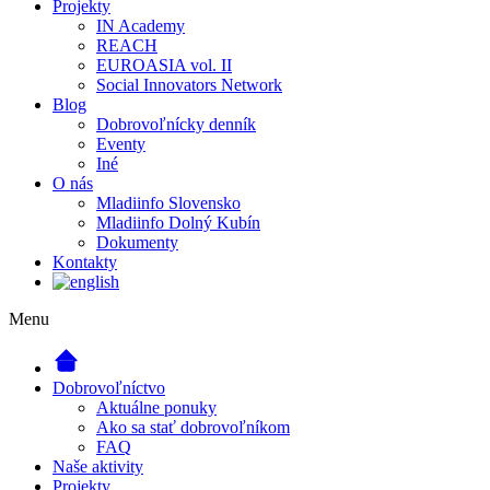
Projekty
IN Academy
REACH
EUROASIA vol. II
Social Innovators Network
Blog
Dobrovoľnícky denník
Eventy
Iné
O nás
Mladiinfo Slovensko
Mladiinfo Dolný Kubín
Dokumenty
Kontakty
Menu
Dobrovoľníctvo
Aktuálne ponuky
Ako sa stať dobrovoľníkom
FAQ
Naše aktivity
Projekty