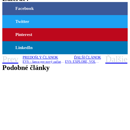
Facebook
Twitter
Pinterest
LinkedIn
Prev
Ďalšie
PREDOŠLÝ ČLÁNOK
ĎALŠÍ ČLÁNOK
EVS – šanca pre nový začiatok?
EVS: EXPLORE, VOLUNTEER = SKOPJE
Podobné články