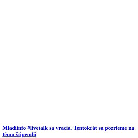
Mladiinfo #livetalk sa vracia. Tentokrát sa pozrieme na
tému štipendií