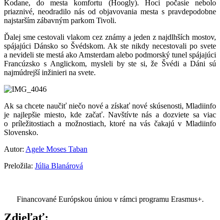
Kodane, do mesta komfortu (Hoogly). Hoci počasie nebolo
priaznivé, neodradilo nás od objavovania mesta s pravdepodobne
najstarším zábavným parkom Tivoli.
Ďalej sme cestovali vlakom cez známy a jeden z najdlhších mostov,
spájajúci Dánsko so Švédskom. Ak ste nikdy necestovali po svete
a nevideli ste mestá ako Amsterdam alebo podmorský tunel spájajúci
Francúzsko s Anglickom, mysleli by ste si, že Švédi a Dáni sú
najmúdrejší inžinieri na svete.
Ak sa chcete naučiť niečo nové a získať nové skúsenosti, Mladiinfo
je najlepšie miesto, kde začať. Navštívte nás a dozviete sa viac
o príležitostiach a možnostiach, ktoré na vás čakajú v Mladiinfo
Slovensko.
Autor:
Agele Moses Taban
Preložila:
Júlia Blanárová
Financované Európskou úniou v rámci programu Erasmus+.
Zdieľať: