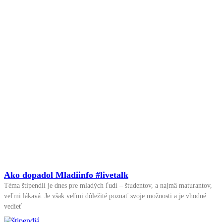
Ako dopadol Mladiinfo #livetalk
Téma štipendií je dnes pre mladých ľudí – študentov, a najmä maturantov,
veľmi lákavá. Je však veľmi dôležité poznať svoje možnosti a je vhodné
vedieť