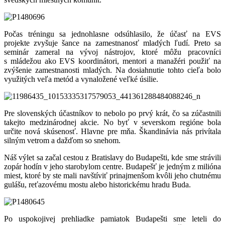
Počas tréningu sa jednohlasne odsúhlasilo, že účasť na EVS
projekte zvyšuje šance na zamestnanosť mladých ľudí. Preto sa
seminár zameral na vývoj nástrojov, ktoré môžu pracovníci
s mládežou ako EVS koordinátori, mentori a manažéri použiť na
zvýšenie zamestnanosti mladých. Na dosiahnutie tohto cieľa bolo
využitých veľa metód a vynaložené veľké úsilie.
Pre slovenských účastníkov to nebolo po prvý krát, čo sa zúčastnili
takejto medzinárodnej akcie. No byť v severskom regióne bola
určite nová skúsenosť. Hlavne pre mňa. Škandinávia nás privítala
silným vetrom a dažďom so snehom.
Náš výlet sa začal cestou z Bratislavy do Budapešti, kde sme strávili
zopár hodín v jeho starobylom centre. Budapešť je jedným z milióna
miest, ktoré by ste mali navštíviť prinajmenšom kvôli jeho chutnému
gulášu, reťazovému mostu alebo historickému hradu Buda.
Po uspokojivej prehliadke pamiatok Budapešti sme leteli do