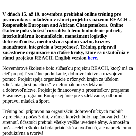
V dňoch 15. až 19. novembra prebiehal online tréning pre
pracovníkov s mládežou v rámci projektu s názvom REACH –
Responsible European and African Changemakers. Online
školenie pokrylo šesť rozsiahlych tém: hodnotenie potrieb,
interkultulárnu komunikáciu, manažment logistiky
dobrovoľníctva, mentorstvo a spätnú väzbu, krízový
manažment, integráciu a bezpečnosť. Tréning pripravil
zúčastnené organizácie na ďalšie kroky, ktoré sa uskutočnia v
rámci projektu REACH. English version
here
.
Novembrové školenie bolo súčasťou projektu REACH, ktorý má za
cieľ prepojiť sociálne podnikanie, dobrovoľníctvo a rozvojovú
pomoc. Projekt spája organizácie z rôznych krajín za účelom
zdieľania „best practices“ v neformálnom vzdelávaní
a dobrovoľníctve. Projekt je financovaný z prostriedkov programu
Erasmus+, programu Európskej únie pre vzdelávanie, odbornú
prípravu, mládež a šport.
Tréning bol prípravou na organizáciu dobrovoľníckych mobilít
v projekte a počas 5 dní, v rámci ktorých bolo naplánovaných 10
stretnutí, účastníci prebrali všetky vyššie uvedené témy. Atmosféra
počas celého školenia bola priateľská a uvoľnená, ale napriek tomu
produktívna a tvorivá.