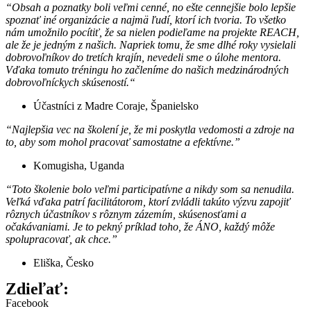
“Obsah a poznatky boli veľmi cenné, no ešte cennejšie bolo lepšie
spoznať iné organizácie a najmä ľudí, ktorí ich tvoria. To všetko
nám umožnilo pocítiť, že sa nielen podieľame na projekte REACH,
ale že je jedným z našich. Napriek tomu, že sme dlhé roky vysielali
dobrovoľníkov do tretích krajín, nevedeli sme o úlohe mentora.
Vďaka tomuto tréningu ho začleníme do našich medzinárodných
dobrovoľníckych skúseností.“
Účastníci z Madre Coraje, Španielsko
“Najlepšia vec na školení je, že mi poskytla vedomosti a zdroje na
to, aby som mohol pracovať samostatne a efektívne.”
Komugisha, Uganda
“Toto školenie bolo veľmi participatívne a nikdy som sa nenudila.
Veľká vďaka patrí facilitátorom, ktorí zvládli takúto výzvu zapojiť
rôznych účastníkov s rôznym zázemím, skúsenosťami a
očakávaniami. Je to pekný príklad toho, že ÁNO, každý môže
spolupracovať, ak chce.”
Eliška, Česko
Zdieľať:
Facebook