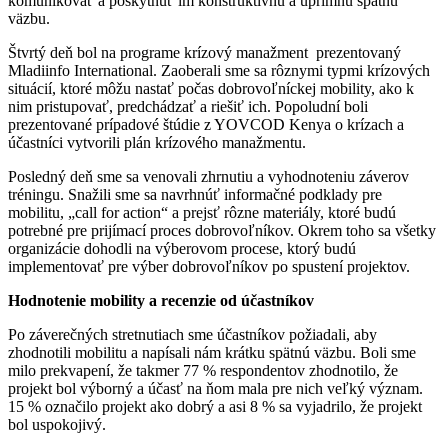
komunikovať a poskytnúť im konštruktívnu a úprimnú spätnú
väzbu.
Štvrtý deň bol na programe krízový manažment prezentovaný
Mladiinfo International. Zaoberali sme sa rôznymi typmi krízových
situácií, ktoré môžu nastať počas dobrovoľníckej mobility, ako k
nim pristupovať, predchádzať a riešiť ich. Popoludní boli
prezentované prípadové štúdie z YOVCOD Kenya o krízach a
účastníci vytvorili plán krízového manažmentu.
Posledný deň sme sa venovali zhrnutiu a vyhodnoteniu záverov
tréningu. Snažili sme sa navrhnúť informačné podklady pre
mobilitu, „call for action“ a prejsť rôzne materiály, ktoré budú
potrebné pre prijímací proces dobrovoľníkov. Okrem toho sa všetky
organizácie dohodli na výberovom procese, ktorý budú
implementovať pre výber dobrovoľníkov po spustení projektov.
Hodnotenie mobility a recenzie od účastníkov
Po záverečných stretnutiach sme účastníkov požiadali, aby
zhodnotili mobilitu a napísali nám krátku spätnú väzbu. Boli sme
milo prekvapení, že takmer 77 % respondentov zhodnotilo, že
projekt bol výborný a účasť na ňom mala pre nich veľký význam.
15 % označilo projekt ako dobrý a asi 8 % sa vyjadrilo, že projekt
bol uspokojivý.