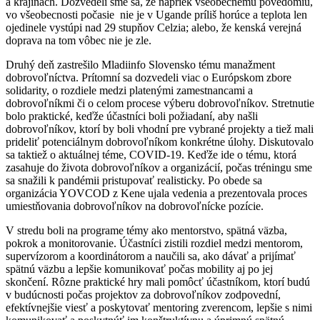
a krajinách. Dozvedeli sme sa, že napriek všeobecnému povedomiu,
vo všeobecnosti počasie nie je v Ugande príliš horúce a teplota len
ojedinele vystúpi nad 29 stupňov Celzia; alebo, že kenská verejná
doprava na tom vôbec nie je zle.
Druhý deň zastrešilo Mladiinfo Slovensko tému manažment
dobrovoľníctva. Prítomní sa dozvedeli viac o Európskom zbore
solidarity, o rozdiele medzi platenými zamestnancami a
dobrovoľníkmi či o celom procese výberu dobrovoľníkov. Stretnutie
bolo praktické, keďže účastníci boli požiadaní, aby našli
dobrovoľníkov, ktorí by boli vhodní pre vybrané projekty a tiež mali
prideliť potenciálnym dobrovoľníkom konkrétne úlohy. Diskutovalo
sa taktiež o aktuálnej téme, COVID-19. Keďže ide o tému, ktorá
zasahuje do života dobrovoľníkov a organizácií, počas tréningu sme
sa snažili k pandémii pristupovať realisticky. Po obede sa
organizácia YOVCOD z Kene ujala vedenia a prezentovala proces
umiestňovania dobrovoľníkov na dobrovoľnícke pozície.
V stredu boli na programe témy ako mentorstvo, spätná väzba,
pokrok a monitorovanie. Účastníci zistili rozdiel medzi mentorom,
supervízorom a koordinátorom a naučili sa, ako dávať a prijímať
spätnú väzbu a lepšie komunikovať počas mobility aj po jej
skončení. Rôzne praktické hry mali pomôcť účastníkom, ktorí budú
v budúcnosti počas projektov za dobrovoľníkov zodpovední,
efektívnejšie viesť a poskytovať mentoring zverencom, lepšie s nimi