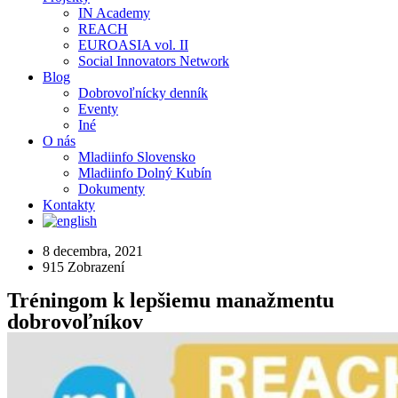
IN Academy
REACH
EUROASIA vol. II
Social Innovators Network
Blog
Dobrovoľnícky denník
Eventy
Iné
O nás
Mladiinfo Slovensko
Mladiinfo Dolný Kubín
Dokumenty
Kontakty
8 decembra, 2021
915
Zobrazení
Tréningom k lepšiemu manažmentu
dobrovoľníkov