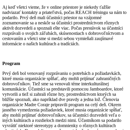
Aj keď všetci vieme, že v online priestore je niekedy ťažšie
nadviazať kontakty a priateľstvá, počas REACH tréningu sa nám to
podarilo. Prvý deň mali účastníci priestor na vzájomné
zoznamovanie sa a neskôr sa účastníci prostredníctvom rôznych
aktivít dozvedeli a spoznali ešte viac. Počas prestávok sa účastníci
rozprávali o svojich záľubách, skúsenostiach s dobrovoľníctvom a
cestovaním a všetci sme si medzi sebou vymieňali zaujímavé
informácie o našich kultúrach a tradíciách.
Program
Prvý deň bol venovaný rozprávaniu o potrebách a požiadavkách,
ktoré musia organizácie spĺňať, aby mohli prijímať zahraničných
dobrovoľníkov. Tiež sme sa venovali téme interkulturálnej
komunikácie. Účastníci sa predstavili pomocou Jamboardov, ktoré
vytvorili a tiež si zahrali rôzne hry, prostredníctvom ktorých sa
bližšie spoznali, ako napríklad dve pravdy a jedna lož. Členovia
organizácie Madre Coraje pripravili program na celý deň. Okrem
jasného vymedzenia požiadaviek, ktoré musia organizácie spĺňať,
aby mohli prijímať dobrovoľníkov, sa účastníci dozvedeli veľa o
iných kultúrach a rozdieloch medzi nimi. Účastníkom sa podarilo
vyvrátiť niektoré stereotypy a domnienky o rôznych kultúrach