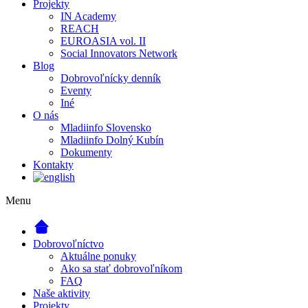
Projekty
IN Academy
REACH
EUROASIA vol. II
Social Innovators Network
Blog
Dobrovoľnícky denník
Eventy
Iné
O nás
Mladiinfo Slovensko
Mladiinfo Dolný Kubín
Dokumenty
Kontakty
Menu
Dobrovoľníctvo
Aktuálne ponuky
Ako sa stať dobrovoľníkom
FAQ
Naše aktivity
Projekty