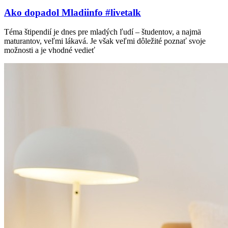
Ako dopadol Mladiinfo #livetalk
Téma štipendií je dnes pre mladých ľudí – študentov, a najmä
maturantov, veľmi lákavá. Je však veľmi dôležité poznať svoje
možnosti a je vhodné vedieť