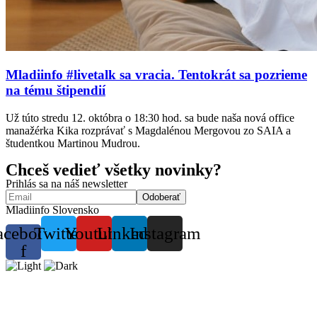
Mladiinfo #livetalk sa vracia. Tentokrát sa pozrieme
na tému štipendií
Už túto stredu 12. októbra o 18:30 hod. sa bude naša nová office
manažérka Kika rozprávať s Magdalénou Mergovou zo SAIA a
študentkou Martinou Mudrou.
Chceš vedieť všetky novinky?
Prihlás sa na náš newsletter
Mladiinfo Slovensko
acebook-
Twitter
Youtube
Linkedin
Instagram
f