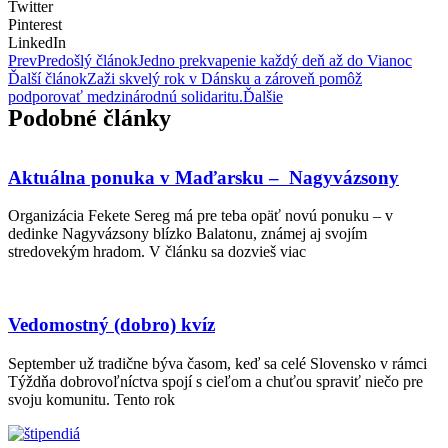
Twitter
Pinterest
LinkedIn
Prev
Predošlý článok
Jedno prekvapenie každý deň až do Vianoc
Ďalší článok
Zaži skvelý rok v Dánsku a zároveň pomôž
podporovať medzinárodnú solidaritu.
Ďalšie
Podobné články
Aktuálna ponuka v Maďarsku – Nagyvázsony
Organizácia Fekete Sereg má pre teba opäť novú ponuku – v
dedinke Nagyvázsony blízko Balatonu, známej aj svojím
stredovekým hradom. V článku sa dozvieš viac
Vedomostný (dobro) kvíz
September už tradične býva časom, keď sa celé Slovensko v rámci
Týždňa dobrovoľníctva spojí s cieľom a chuťou spraviť niečo pre
svoju komunitu. Tento rok