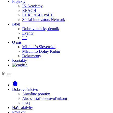
Projekty
IN Academy
REACH
EUROASIA vol. II
Social Innovators Network
Blog
Dobrovoľnícky denník
Eventy
Iné
O nás
Mladiinfo Slovensko
Mladiinfo Dolný Kubín
Dokumenty
Kontakty
Menu
Dobrovoľníctvo
Aktuálne ponuky
Ako sa stať dobrovoľníkom
FAQ
Naše aktivity
Projekty