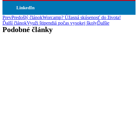
LinkedIn
Prev
Predošlý článok
Worcamp? Úžasná skúsenosť do života!
Ďalší článok
Využi štipendiá počas vysokej školy
Ďalšie
Podobné články