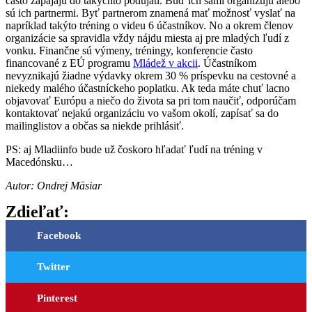
často zapájajú do takýchto podujatí. Buď ich sami organizujú alebo
sú ich partnermi. Byť partnerom znamená mať možnosť vyslať na
napríklad takýto tréning o videu 6 účastníkov. No a okrem členov
organizácie sa spravidla vždy nájdu miesta aj pre mladých ľudí z
vonku. Finančne sú výmeny, tréningy, konferencie často
financované z EÚ programu
Mládež v akcii
. Účastníkom
nevyznikajú žiadne výdavky okrem 30 % príspevku na cestovné a
niekedy malého účastníckeho poplatku. Ak teda máte chuť lacno
objavovať Európu a niečo do života sa pri tom naučiť, odporúčam
kontaktovať nejakú organizáciu vo vašom okolí, zapísať sa do
mailinglistov a občas sa niekde prihlásiť.
PS: aj Mladiinfo bude už čoskoro hľadať ľudí na tréning v
Macedónsku…
Autor: Ondrej Mäsiar
Zdieľať:
Facebook
Twitter
Pinterest