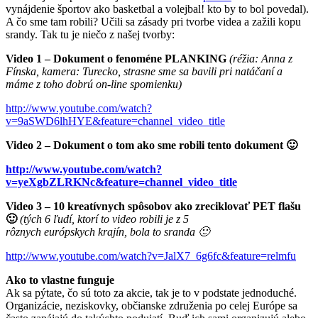
vynájdenie športov ako basketbal a volejbal! kto by to bol povedal).
A čo sme tam robili? Učili sa zásady pri tvorbe videa a zažili kopu
srandy. Tak tu je niečo z našej tvorby:
Video 1 – Dokument o fenoméne PLANKING
(réžia: Anna z
Fínska, kamera: Turecko, strasne sme sa bavili pri natáčaní a
máme z toho dobrú on-line spomienku)
http://www.youtube.com/watch?
v=9aSWD6lhHYE&feature=channel_video_title
Video 2 – Dokument o tom ako sme robili tento dokument 🙂
http://www.youtube.com/watch?
v=yeXgbZLRKNc&feature=channel_video_title
Video 3 – 10 kreatívnych spôsobov ako zreciklovať PET flašu
🙂
(tých 6 ľudí, ktorí to video robili je z 5
rôznych európskych krajín, bola to sranda 🙂
http://www.youtube.com/watch?v=JalX7_6g6fc&feature=relmfu
Ako to vlastne funguje
Ak sa pýtate, čo sú toto za akcie, tak je to v podstate jednoduché.
Organizácie, neziskovky, občianske združenia po celej Európe sa