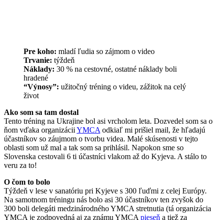
Pre koho:
mladí ľudia so zájmom o video
Trvanie:
týždeň
Náklady:
30 % na cestovné, ostatné náklady boli
hradené
“Výnosy”:
užitočný tréning o videu, zážitok na celý
život
Ako som sa tam dostal
Tento tréning na Ukrajine bol asi vrcholom leta. Dozvedel som sa o
ňom vďaka organizácii
YMCA
odkiaľ mi prišiel mail, že hľadajú
účastníkov so záujmom o tvorbu videa. Malé skúsenosti v tejto
oblasti som už mal a tak som sa prihlásil. Napokon sme so
Slovenska cestovali 6 ti účastníci vlakom až do Kyjeva. A stálo to
veru za to!
O čom to bolo
Týždeň v lese v sanatóriu pri Kyjeve s 300 ľuďmi z celej Európy.
Na samotnom tréningu nás bolo asi 30 účastníkov ten zvyšok do
300 boli delegáti medzinárodného YMCA stretnutia (tá organizácia
YMCA je zodpovedná aj za známu YMCA
pieseň
a tiež za