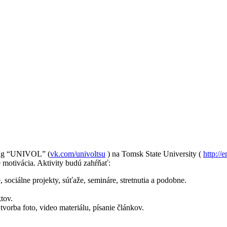
ering “UNIVOL” (
vk.com/univoltsu
) na Tomsk State University (
http://e
e motivácia. Aktivity budú zahŕňať:
sociálne projekty, súťaže, semináre, stretnutia a podobne.
tov.
vorba foto, video materiálu, písanie článkov.