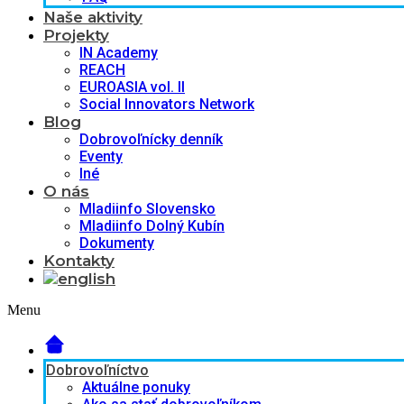
Naše aktivity
Projekty
IN Academy
REACH
EUROASIA vol. II
Social Innovators Network
Blog
Dobrovoľnícky denník
Eventy
Iné
O nás
Mladiinfo Slovensko
Mladiinfo Dolný Kubín
Dokumenty
Kontakty
Menu
Dobrovoľníctvo
Aktuálne ponuky