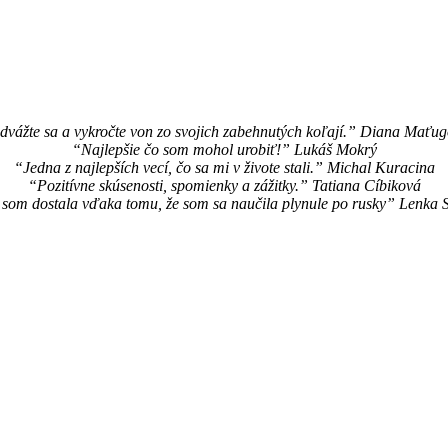
vážte sa a vykročte von zo svojich zabehnutých koľají.” Diana Maťu
“Najlepšie čo som mohol urobiť!” Lukáš Mokrý
“Jedna z najlepších vecí, čo sa mi v živote stali.” Michal Kuracina
“Pozitívne skúsenosti, spomienky a zážitky.” Tatiana Cíbiková
som dostala vďaka tomu, že som sa naučila plynule po rusky” Lenka 