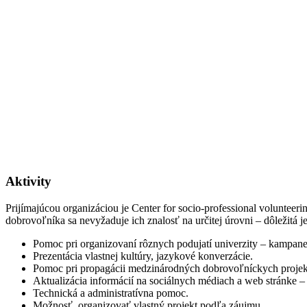
Aktivity
Prijímajúcou organizáciou je Center for socio-professional volunte
dobrovoľníka sa nevyžaduje ich znalosť na určitej úrovni – dôležitá j
Pomoc pri organizovaní rôznych podujatí univerzity – kampane, 
Prezentácia vlastnej kultúry, jazykové konverzácie.
Pomoc pri propagácii medzinárodných dobrovoľníckych projek
Aktualizácia informácií na sociálnych médiach a web stránke – t
Technická a administratívna pomoc.
Možnosť organizovať vlastný projekt podľa záujmu.