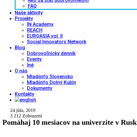
Ako sa stať dobrovoľníkom
FAQ
Naše aktivity
Projekty
IN Academy
REACH
EUROASIA vol. II
Social Innovators Network
Blog
Dobrovoľnícky denník
Eventy
Iné
O nás
Mladiinfo Slovensko
Mladiinfo Dolný Kubín
Dokumenty
Kontakty
24 júla, 2019
3 212
Zobrazení
Pomáhaj 10 mesiacov na univerzite v Rus