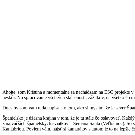
Ahojte, som Kristína a momentálne sa nachádzam na ESC projekte v Š
neskôr. Na spracovanie všetkých skúsenosti, zážitkov, na všetko čo mi
Dnes by som vám rada napísala o tom, ako si myslím, že je sever Šp
Španielsko je úžasná krajina v tom, že je tu stále čo oslavovať. Ka
z najväčších španielskych sviatkov – Semana Santa (Veľká noc). So s
Kantábriou. Poviem vám, nájsť si kamarátov s autom je to najlepšie č