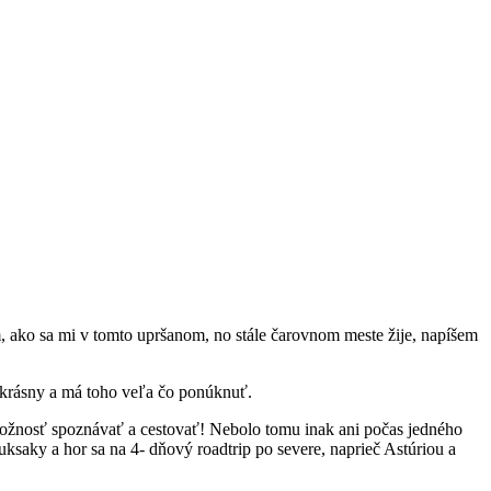
 ako sa mi v tomto upršanom, no stále čarovnom meste žije, napíšem
 krásny a má toho veľa čo ponúknuť.
? Možnosť spoznávať a cestovať! Nebolo tomu inak ani počas jedného
ksaky a hor sa na 4- dňový roadtrip po severe, naprieč Astúriou a