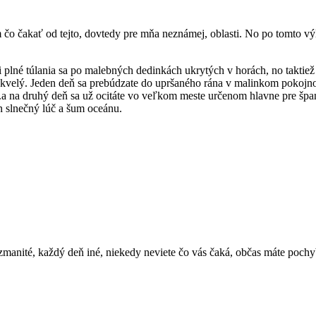
čo čakať od tejto, dovtedy pre mňa neznámej, oblasti. No po tomto výle
i plné túlania sa po malebných dedinkách ukrytých v horách, no taktie
 skvelý. Jeden deň sa prebúdzate do upršaného rána v malinkom pokojno
….a na druhý deň sa už ocitáte vo veľkom meste určenom hlavne pre špan
en slnečný lúč a šum oceánu.
zmanité, každý deň iné, niekedy neviete čo vás čaká, občas máte pochybn