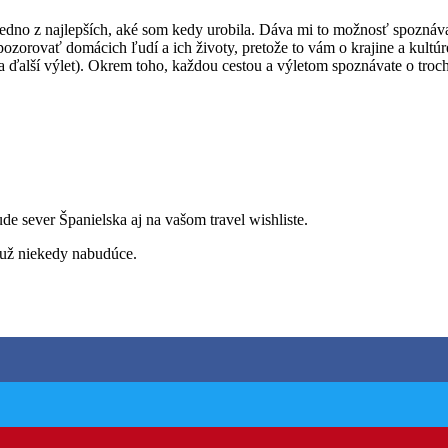
 jedno z najlepších, aké som kedy urobila. Dáva mi to možnosť spoznáv
pozorovať domácich ľudí a ich životy, pretože to vám o krajine a kultú
na ďalší výlet). Okrem toho, každou cestou a výletom spoznávate o trochu
e sever Španielska aj na vašom travel wishliste.
 už niekedy nabudúce.