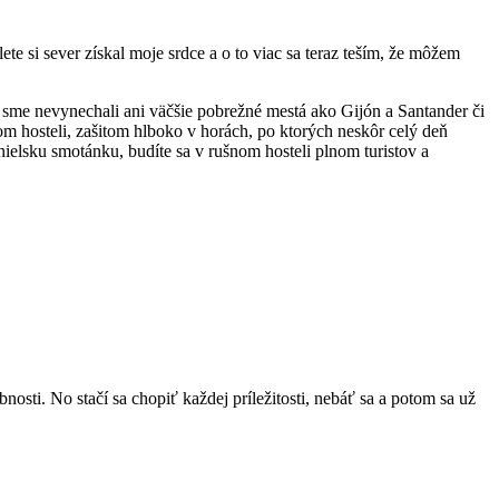
te si sever získal moje srdce a o to viac sa teraz teším, že môžem
ž sme nevynechali ani väčšie pobrežné mestá ako Gijón a Santander či
m hosteli, zašitom hlboko v horách, po ktorých neskôr celý deň
ielsku smotánku, budíte sa v rušnom hosteli plnom turistov a
osti. No stačí sa chopiť každej príležitosti, nebáť sa a potom sa už