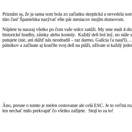
Priznám sa, že ja sama som bola zo začiatku skeptická a nevedela som 
túto časť Španielska nazývať ešte pár mesiacov mojím domovom.
Nájdete tu naozaj všetko po čom vaše srdce zatúži. My sme mali 4 dn
historické hradby, zámky alebo kostoly. Každý deň bol iný, no stále
putujete (nie, ani dážď nás neodradil – raz darmo, Galícia ťa naučí)
pútnikov a začínate aj končíte svoj deň na pláži, užívate si každý jed
Áno, presne o tomto je nielen cestovanie ale celá ESC. Je to veľmi ro
len nechať milo prekvapiť čo všetko zažijete. Stojí to za to!