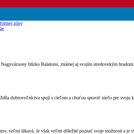
fortnej zóny
šie
 Nagyvázsony blízko Balatonu, známej aj svojím stredovekým hradom.
ždňa dobrovoľníctva spojí s cieľom a chuťou spraviť niečo pre svoju 
tov, veľmi lákavá. Je však veľmi dôležité poznať svoje možnosti a je 