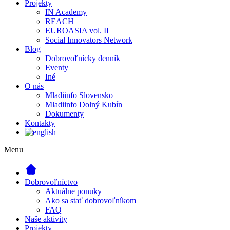
Projekty
IN Academy
REACH
EUROASIA vol. II
Social Innovators Network
Blog
Dobrovoľnícky denník
Eventy
Iné
O nás
Mladiinfo Slovensko
Mladiinfo Dolný Kubín
Dokumenty
Kontakty
Menu
Dobrovoľníctvo
Aktuálne ponuky
Ako sa stať dobrovoľníkom
FAQ
Naše aktivity
Projekty