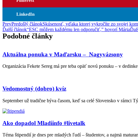
Pinterest
LinkedIn
Prev
Predošlý článok
Skúsenosť, vďaka ktorej vykročíte zo svojej kom
Ďalší článok
“ESC môžem každému len odporučiť,” hovorí Mária
Ďal
Podobné články
Aktuálna ponuka v Maďarsku – Nagyvázsony
Organizácia Fekete Sereg má pre teba opäť novú ponuku – v dedinke
Vedomostný (dobro) kvíz
September už tradične býva časom, keď sa celé Slovensko v rámci Tý
Ako dopadol Mladiinfo #livetalk
Téma štipendií je dnes pre mladých ľudí – študentov, a najmä maturan