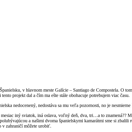
panielsku, v hlavnom meste Galície – Santiago de Compostela. O tom,
 tento projekt dal a čím ma ešte stále obohacuje potrebujem viac času.
anielska nedocenený, nedostáva sa mu veľa pozornosti, no je nesmierne
ždý mesiac iný sviatok, iná oslava, voľný deň, dva, tri…a to znamená?
polubývajúcou a našimi dvoma španielskymi kamarátmi sme si zbalili ru
o v zahraničí môžete urobiť.