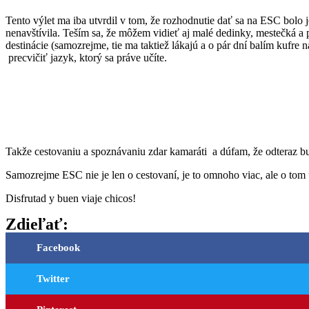
Tento výlet ma iba utvrdil v tom, že rozhodnutie dať sa na ESC bolo
nenavštívila. Teším sa, že môžem vidieť aj malé dedinky, mestečká a 
destinácie (samozrejme, tie ma taktiež lákajú a o pár dní balím kufre 
precvičiť jazyk, ktorý sa práve učíte.
Takže cestovaniu a spoznávaniu zdar kamaráti a dúfam, že odteraz bud
Samozrejme ESC nie je len o cestovaní, je to omnoho viac, ale o tom
Disfrutad y buen viaje chicos!
Zdieľať:
Facebook
Twitter