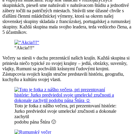
skupinkách, pieseň sme nahrávali v nahrávacom štúdiu a jednotlivé
zábery točili na patričných miestach. Strávili sme úžasné chvíle s
ďalšími členmi mládežníckej výmeny, ktorá sa okrem našej
slovenskej skupiny skladala z francúzskej, portugalskej a rumunskej
skupiny. Každá skupina mala svojho leadera, teda vedúceho člena, a
5 účastníkov.
“Akcia!!!“
Večery sa niesli v duchu prezentácií našich krajín. Každá skupina si
priniesla niečo typické zo svojej krajiny – jedlá, obrázky, suveníry,
vlajky, Rumuni sa pochválili krásnymi ľudovými krojmi.
Zástupcovia svojich krajín stručne predstavili históriu, geografiu,
kuchyňu a kultúru svojej vlasti.
Toto je fotka z nášho večera, pri prezentovaní histórie:
Jurko predviedol svoje umelecké zručnosti a dokonale
zachytil
podobu pána Štúra 🙂