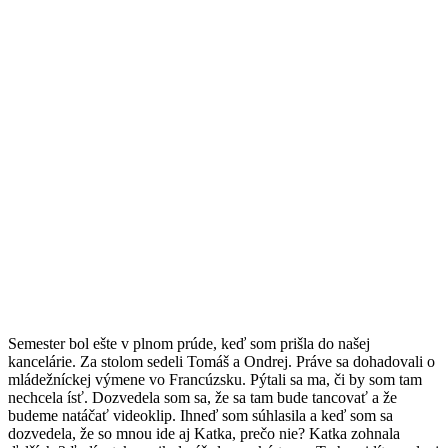
Semester bol ešte v plnom prúde, keď som prišla do našej
kancelárie. Za stolom sedeli Tomáš a Ondrej. Práve sa dohadovali o
mládežníckej výmene vo Francúzsku. Pýtali sa ma, či by som tam
nechcela ísť. Dozvedela som sa, že sa tam bude tancovať a že
budeme natáčať videoklip. Ihneď som súhlasila a keď som sa
dozvedela, že so mnou ide aj Katka, prečo nie? Katka zohnala