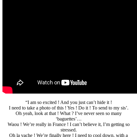
“I am so excited ! And you just can’t hide it !
I need to take a photo of this ! Yes ! Do it ! To send to my sis’.
Oh yeah, look at that ! What ? I’ve never seen so many
‘baguettes’…
Waou ! We’re really in France ! I can’t believe it, I’m getting so
stressed.
Oh la vache ! We’re finally here ! I need to cool down, with a