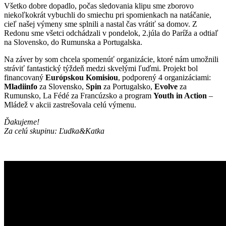
Všetko dobre dopadlo, počas sledovania klipu sme zborovo
niekoľkokrát vybuchli do smiechu pri spomienkach na natáčanie,
cieľ našej výmeny sme splnili a nastal čas vrátiť sa domov. Z
Redonu sme všetci odchádzali v pondelok, 2.júla do Paríža a odtiaľ
na Slovensko, do Rumunska a Portugalska.
Na záver by som chcela spomenúť organizácie, ktoré nám umožnili
stráviť fantastický týždeň medzi skvelými ľuďmi. Projekt bol
financovaný
Európskou Komisiou
, podporený 4 organizáciami:
Mladiinfo
za Slovensko,
Spin
za Portugalsko,
Evolve
za
Rumunsko, La Fédé za Francúzsko a program
Youth in Action
–
Mládež v akcii zastrešovala celú výmenu.
Ďakujeme!
Za celú skupinu: Ľudka&Katka