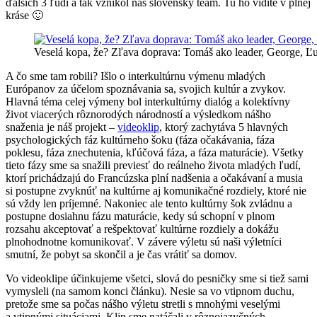
ďalších 3 ľudí a tak vznikol náš slovenský team. Tu ho vidíte v plnej
kráse 🙂
Veselá kopa, že? Zľava doprava: Tomáš ako leader, George, Ľu
A čo sme tam robili? Išlo o interkultúrnu výmenu mladých
Európanov za účelom spoznávania sa, svojich kultúr a zvykov.
Hlavná téma celej výmeny bol interkultúrny dialóg a kolektívny
život viacerých rôznorodých národností a výsledkom nášho
snaženia je náš projekt –
videoklip
, ktorý zachytáva 5 hlavných
psychologických fáz kultúrneho šoku (fáza očakávania, fáza
poklesu, fáza znechutenia, kľúčová fáza, a fáza maturácie). Všetky
tieto fázy sme sa snažili previesť do reálneho života mladých ľudí,
ktorí prichádzajú do Francúzska plní nadšenia a očakávaní a musia
si postupne zvyknúť na kultúrne aj komunikačné rozdiely, ktoré nie
sú vždy len príjemné. Nakoniec ale tento kultúrny šok zvládnu a
postupne dosiahnu fázu maturácie, kedy sú schopní v plnom
rozsahu akceptovať a rešpektovať kultúrne rozdiely a dokážu
plnohodnotne komunikovať. V závere výletu sú naši výletníci
smutní, že pobyt sa skončil a je čas vrátiť sa domov.
Vo videoklipe účinkujeme všetci, slová do pesničky sme si tiež sami
vymysleli (na samom konci článku). Nesie sa vo vtipnom duchu,
pretože sme sa počas nášho výletu stretli s mnohými veselými
a vtipnými situáciami. Klip sme natáčali v rôznojazyčných