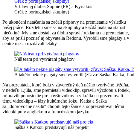
V hlavnej úlohe: Sophie (FR) a Kyriakos –
Grék z portugalskej skupiny)
Po ukončení natáčania sa začali prípravy na premietanie výsledku
našej práce. Rozdelili sme sa na skupinky a každá mala na starosti
niečo iné. My sme dostali za úlohu spraviť reklamu na premietanie,
aby sa prišli pozrieť aj obyvatelia Redonu. Vyrobili sme plagáty a v
centre mesta rozdávali letáky.
Náš team pri vytváraní plagátov
A takéto pekné plagáty sme vytvorili (zľava: Saška, Katka, Ľ
Na prezentácii, ktorá bola v záverečný deň nášho tvorivého týždňa,
v nedeľu 1.júla, sme premietali videoklip, spravili výzdobu z fotiek,
pripravili pohostenie pre návštevníkov a v krátkosti prezentovali
tému videoklipu – fázy kultúrneho šoku. Katka a Saška
sa „dobrovoľne nasilu“ chopili tejto šance a odprezentovali tému
videoklipu v anglickom a francúzskom jazyku.
Saška s Katkou predstavujú náš projekt