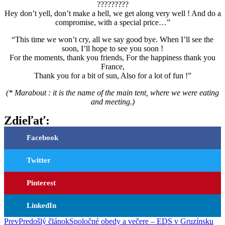
?????????
Hey don’t yell, don’t make a hell, we get along very well ! And do a
compromise, with a special price…”
“This time we won’t cry, all we say good bye. When I’ll see the
soon, I’ll hope to see you soon !
For the moments, thank you friends, For the happiness thank you
France,
Thank you for a bit of sun, Also for a lot of fun !”
(* Marabout : it is the name of the main tent, where we were eating
and meeting.)
Zdieľať:
Facebook
Twitter
Pinterest
LinkedIn
Prev
Predošlý článok
Spoločné obedy a večere – EDS v Gruzínsku