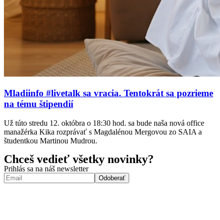
Mladiinfo #livetalk sa vracia. Tentokrát sa pozrieme
na tému štipendií
Už túto stredu 12. októbra o 18:30 hod. sa bude naša nová office
manažérka Kika rozprávať s Magdalénou Mergovou zo SAIA a
študentkou Martinou Mudrou.
Chceš vedieť všetky novinky?
Prihlás sa na náš newsletter