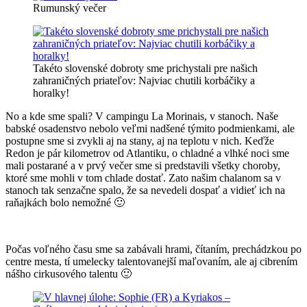
Rumunský večer
Takéto slovenské dobroty sme prichystali pre našich
zahraničných priateľov: Najviac chutili korbáčiky a
horalky!
No a kde sme spali? V campingu La Morinais, v stanoch. Naše
babské osadenstvo nebolo veľmi nadšené týmito podmienkami, ale
postupne sme si zvykli aj na stany, aj na teplotu v nich. Keďže
Redon je pár kilometrov od Atlantiku, o chladné a vlhké noci sme
mali postarané a v prvý večer sme si predstavili všetky choroby,
ktoré sme mohli v tom chlade dostať. Zato našim chalanom sa v
stanoch tak senzačne spalo, že sa nevedeli dospať a vidieť ich na
raňajkách bolo nemožné 🙂
Počas voľného času sme sa zabávali hrami, čítaním, prechádzkou po
centre mesta, tí umelecky talentovanejší maľovaním, ale aj cibrením
nášho cirkusového talentu 🙂