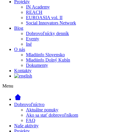
Projekty
IN Academy
REACH
EUROASIA vol. II
Social Innovators Network
Blog
Dobrovoľnícky denník
Eventy
Iné
O nás
Mladiinfo Slovensko
Mladiinfo Dolný Kubín
Dokumenty
Kontakty
Menu
Dobrovoľníctvo
Aktuálne ponuky
Ako sa stať dobrovoľníkom
FAQ
Naše aktivity
Projekty