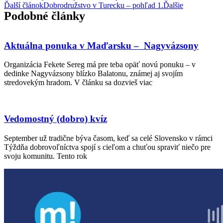
Ďalší článok
Dobrodružstvo v Turecku – pohľad 1.
Ďalšie
Podobné články
Aktuálna ponuka v Maďarsku – Nagyvázsony
Organizácia Fekete Sereg má pre teba opäť novú ponuku – v
dedinke Nagyvázsony blízko Balatonu, známej aj svojím
stredovekým hradom. V článku sa dozvieš viac
Vedomostný (dobro) kvíz
September už tradične býva časom, keď sa celé Slovensko v rámci
Týždňa dobrovoľníctva spojí s cieľom a chuťou spraviť niečo pre
svoju komunitu. Tento rok