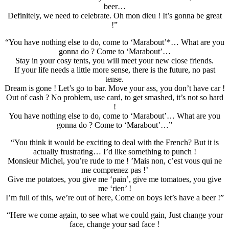
beer…
Definitely, we need to celebrate. Oh mon dieu ! It’s gonna be great
!”
“You have nothing else to do, come to ‘Marabout’*… What are you
gonna do ? Come to ‘Marabout’…
Stay in your cosy tents, you will meet your new close friends.
If your life needs a little more sense, there is the future, no past
tense.
Dream is gone ! Let’s go to bar. Move your ass, you don’t have car !
Out of cash ? No problem, use card, to get smashed, it’s not so hard
!
You have nothing else to do, come to ‘Marabout’… What are you
gonna do ? Come to ‘Marabout’…”
“You think it would be exciting to deal with the French? But it is
actually frustrating… I’d like something to punch !
Monsieur Michel, you’re rude to me ! ’Mais non, c’est vous qui ne
me comprenez pas !’
Give me potatoes, you give me ‘pain’, give me tomatoes, you give
me ‘rien’ !
I’m full of this, we’re out of here, Come on boys let’s have a beer !”
“Here we come again, to see what we could gain, Just change your
face, change your sad face !