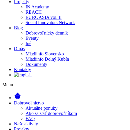
Projekty
IN Academy
REACH
EUROASIA vol. II
Social Innovators Network
Blog
Dobrovoľnícky denník
Eventy
Iné
O nás
Mladiinfo Slovensko
Mladiinfo Dolný Kubín
Dokumenty
Kontakty
Menu
Dobrovoľníctvo
Aktuálne ponuky
Ako sa stať dobrovoľníkom
FAQ
Naše aktivity
Projekty