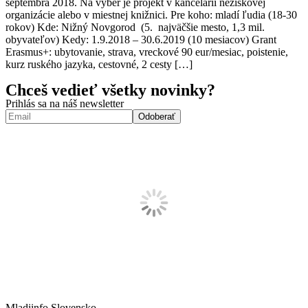
septembra 2018. Na výber je projekt v kancelárii neziskovej
organizácie alebo v miestnej knižnici. Pre koho: mladí ľudia (18-30
rokov) Kde: Nižný Novgorod (5. najväčšie mesto, 1,3 mil.
obyvateľov) Kedy: 1.9.2018 – 30.6.2019 (10 mesiacov) Grant
Erasmus+: ubytovanie, strava, vreckové 90 eur/mesiac, poistenie,
kurz ruského jazyka, cestovné, 2 cesty […]
Chceš vedieť všetky novinky?
Prihlás sa na náš newsletter
Mladiinfo Slovensko