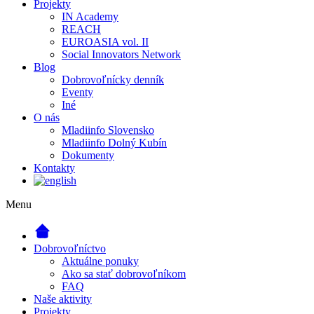
Projekty
IN Academy
REACH
EUROASIA vol. II
Social Innovators Network
Blog
Dobrovoľnícky denník
Eventy
Iné
O nás
Mladiinfo Slovensko
Mladiinfo Dolný Kubín
Dokumenty
Kontakty
Menu
Dobrovoľníctvo
Aktuálne ponuky
Ako sa stať dobrovoľníkom
FAQ
Naše aktivity
Projekty