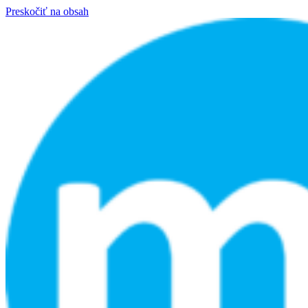
Preskočiť na obsah