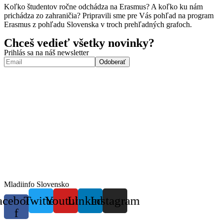
Koľko študentov ročne odchádza na Erasmus? A koľko ku nám
prichádza zo zahraničia? Pripravili sme pre Vás pohľad na program
Erasmus z pohľadu Slovenska v troch prehľadných grafoch.
Chceš vedieť všetky novinky?
Prihlás sa na náš newsletter
Mladiinfo Slovensko
acebook-
Twitter
Youtube
Linkedin
Instagram
f