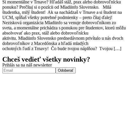
Si momentálne v Trnave? Hľadáš stáž, prax alebo dobrovoľnícku
ponuku? Prečítaj si o pozícii od Mladiinfo Slovensko. Milá
študentka, milý študent! Ak sa nachádzaš v Trnave a si študent na
UCM, spĺňaš všetky potrebné podmienky – preto čítaj ďalej!
Nezisková organizácia Mladiinfo sa venuje dobrovoľníkom zo
sveta, a momentálne prichádza s ponukou pre študentov, ktorú môžu
absolvovať ako prax, stáž alebo dobrovoľnícku
aktivitu. Mladiinfo Slovensko prednedávnom privítalo u nás dvoch
dobrovoľníkov z Macedónska a hľadá mladých
ochotných ľudí z Trnavy! Čo bude tvojou náplňou? Tvojou […]
Chceš vedieť všetky novinky?
Prihlás sa na náš newsletter