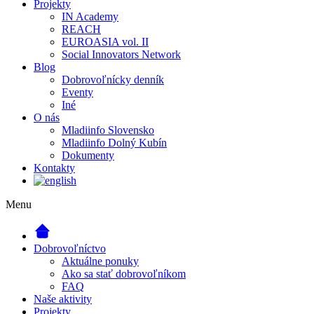
Projekty
IN Academy
REACH
EUROASIA vol. II
Social Innovators Network
Blog
Dobrovoľnícky denník
Eventy
Iné
O nás
Mladiinfo Slovensko
Mladiinfo Dolný Kubín
Dokumenty
Kontakty
Menu
Dobrovoľníctvo
Aktuálne ponuky
Ako sa stať dobrovoľníkom
FAQ
Naše aktivity
Projekty