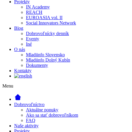
Projekty
IN Academy
REACH
EUROASIA vol. II
Social Innovators Network
Blog
Dobrovoľnícky denník
Eventy
Iné
O nás
Mladiinfo Slovensko
Mladiinfo Dolný Kubín
Dokumenty
Kontakty
Menu
Dobrovoľníctvo
Aktuálne ponuky
Ako sa stať dobrovoľníkom
FAQ
Naše aktivity
Projekty