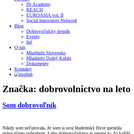
IN Academy
REACH
EUROASIA vol. II
Social Innovators Network
Blog
Dobrovoľnícky denník
Eventy
Iné
O nás
Mladiinfo Slovensko
Mladiinfo Dolný Kubín
Dokumenty
Kontakty
Značka:
dobrovolnictvo na leto
Som dobrovoľník
Nikdy som neľutovala, že som si svoj študentský život spestrila
práve týmto spôsobom. Lebo dobrovoľníctvo je presne to, čo každý