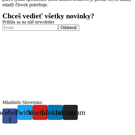
mladý človek potrebuje.
Chceš vedieť všetky novinky?
Prihlás sa na náš newsletter
Mladiinfo Slovensko
acebook-
Twitter
Youtube
Linkedin
Instagram
f