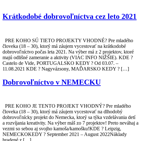
Krátkodobé dobrovoľníctva cez leto 2021
PRE KOHO SÚ TIETO PROJEKTY VHODNÉ? Pre mladého
človeka (18 – 30), ktorý má záujem vycestovať na krátkodobé
dobrovoľníctvo počas leta 2021. Na výber má z 2 projektov, ktoré
majú odlišné zameranie a aktivity (VIAC INFO NIŽŠIE). KDE ?
Castelo de Vide, PORTUGALSKO KEDY ? Od 03.07. –
11.08.2021 KDE ? Nagyvázsony, MAĎARSKO KEDY ? […]
Dobrovoľníctvo v NEMECKU
PRE KOHO JE TENTO PROJEKT VHODNÝ? Pre mladého
človeka (18 – 30), ktorý má záujem vycestovať na dlhodobý
dobrovoľnícky projekt do Nemecka, ktorý sa týka vzdelávania detí
a rozvíjania kreativity. Na výber máš zo 7 projektov! Preto neváhaj a
vezmi so sebou aj svojho kamoša/kamošku!KDE ? Leipzig,
NEMECKOKEDY ? September 2021 – August 2022Náklady
hradené z […]