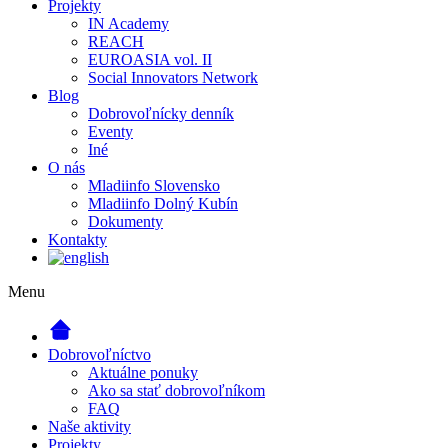
Projekty
IN Academy
REACH
EUROASIA vol. II
Social Innovators Network
Blog
Dobrovoľnícky denník
Eventy
Iné
O nás
Mladiinfo Slovensko
Mladiinfo Dolný Kubín
Dokumenty
Kontakty
Menu
Dobrovoľníctvo
Aktuálne ponuky
Ako sa stať dobrovoľníkom
FAQ
Naše aktivity
Projekty