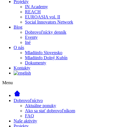
Projekty
IN Academy
REACH
EUROASIA vol. II
Social Innovators Network
Blog
Dobrovoľnícky denník
Eventy
Iné
O nás
Mladiinfo Slovensko
Mladiinfo Dolný Kubín
Dokumenty
Kontakty
Menu
Dobrovoľníctvo
Aktuálne ponuky
Ako sa stať dobrovoľníkom
FAQ
Naše aktivity
Projekty