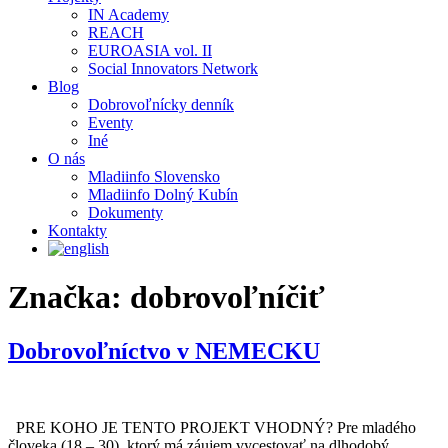
IN Academy
REACH
EUROASIA vol. II
Social Innovators Network
Blog
Dobrovoľnícky denník
Eventy
Iné
O nás
Mladiinfo Slovensko
Mladiinfo Dolný Kubín
Dokumenty
Kontakty
Značka:
dobrovoľníčiť
Dobrovoľníctvo v NEMECKU
PRE KOHO JE TENTO PROJEKT VHODNÝ? Pre mladého
človeka (18 – 30), ktorý má záujem vycestovať na dlhodobý