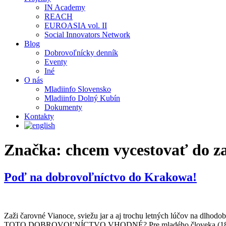
IN Academy
REACH
EUROASIA vol. II
Social Innovators Network
Blog
Dobrovoľnícky denník
Eventy
Iné
O nás
Mladiinfo Slovensko
Mladiinfo Dolný Kubín
Dokumenty
Kontakty
Značka:
chcem vycestovať do z
Poď na dobrovoľníctvo do Krakowa!
Zaži čarovné Vianoce, sviežu jar a aj trochu letných lúčov na dlho
TOTO DOBROVOĽNÍCTVO VHODNÉ? Pre mladého človeka (18 – 30), kt