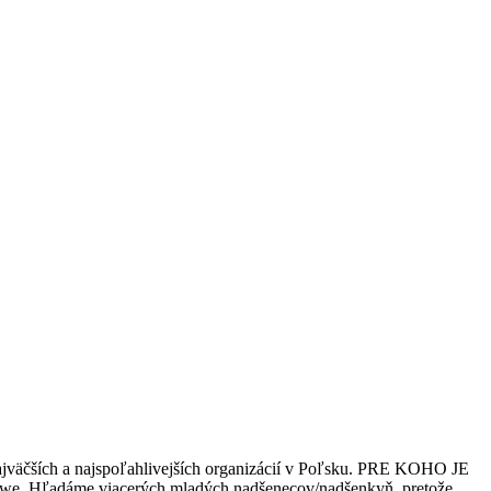
najväčších a najspoľahlivejších organizácií v Poľsku. PRE KOHO JE
e. Hľadáme viacerých mladých nadšenecov/nadšenkyň, pretože