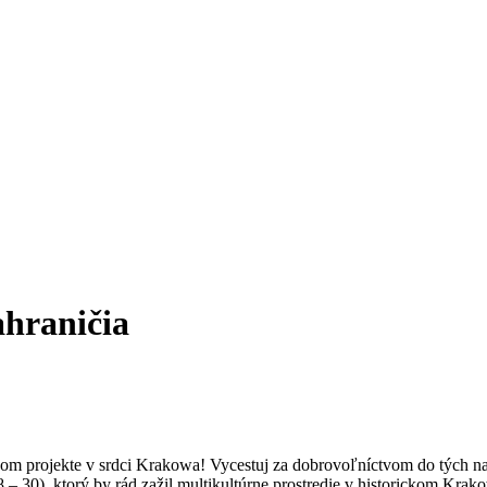
ahraničia
dobom projekte v srdci Krakowa! Vycestuj za dobrovoľníctvom do tých 
orý by rád zažil multikultúrne prostredie v historickom Krakow