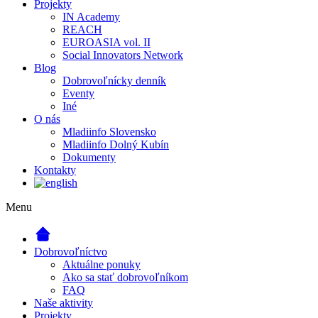
Projekty
IN Academy
REACH
EUROASIA vol. II
Social Innovators Network
Blog
Dobrovoľnícky denník
Eventy
Iné
O nás
Mladiinfo Slovensko
Mladiinfo Dolný Kubín
Dokumenty
Kontakty
Menu
Dobrovoľníctvo
Aktuálne ponuky
Ako sa stať dobrovoľníkom
FAQ
Naše aktivity
Projekty