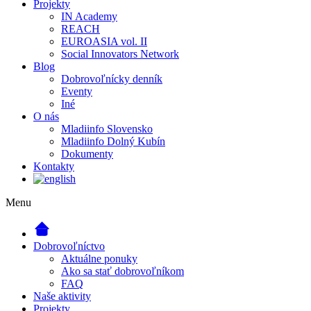
Projekty
IN Academy
REACH
EUROASIA vol. II
Social Innovators Network
Blog
Dobrovoľnícky denník
Eventy
Iné
O nás
Mladiinfo Slovensko
Mladiinfo Dolný Kubín
Dokumenty
Kontakty
Menu
Dobrovoľníctvo
Aktuálne ponuky
Ako sa stať dobrovoľníkom
FAQ
Naše aktivity
Projekty