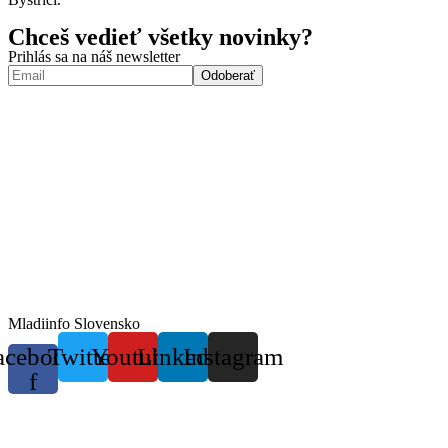
Chceš vedieť všetky novinky?
Prihlás sa na náš newsletter
Mladiinfo Slovensko
acebook-
Twitter
Youtube
Linkedin
Instagram
f