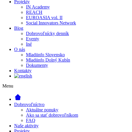
Projekty
IN Academy
REACH
EUROASIA vol. II
Social Innovators Network
Blog
Dobrovoľnícky denník
Eventy
Iné
O nás
Mladiinfo Slovensko
Mladiinfo Dolný Kubín
Dokumenty
Kontakty
Menu
Dobrovoľníctvo
Aktuálne ponuky
Ako sa stať dobrovoľníkom
FAQ
Naše aktivity
Projekty