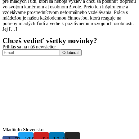
pre mladých ľudí, ktorí sa neboja výziev a chcú sa posunúť dopredu
vo svojom kariérnom aj osobnom živote. Preto ich inšpirujeme a
vzdelávame prostredníctvom neformálneho vzdelávania. Práca s
mládežou je našou každodennou činnosťou, ktorá reaguje na
potreby mladých ľudí a vedie k pozitívnemu rozvoju ich osobnosti.
Jej […]
Chceš vedieť všetky novinky?
Prihlás sa na náš newsletter
Mladiinfo Slovensko