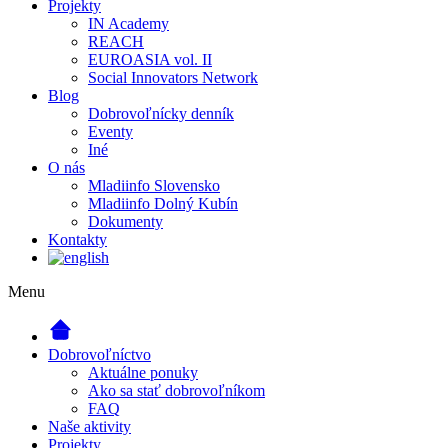
Projekty
IN Academy
REACH
EUROASIA vol. II
Social Innovators Network
Blog
Dobrovoľnícky denník
Eventy
Iné
O nás
Mladiinfo Slovensko
Mladiinfo Dolný Kubín
Dokumenty
Kontakty
Menu
Dobrovoľníctvo
Aktuálne ponuky
Ako sa stať dobrovoľníkom
FAQ
Naše aktivity
Projekty