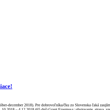
iace!
tóber-december 2018). Pre dobrovoľníka/čku zo Slovenska čaká zaují
0.2018 – 4.12.2018 (65 dní) Grant Erasmus+: ubytovanie, strava, vrec