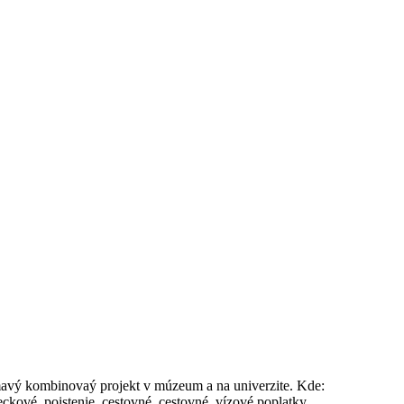
mavý kombinovaý projekt v múzeum a na univerzite. Kde:
kové, poistenie, cestovné, cestovné, vízové poplatky