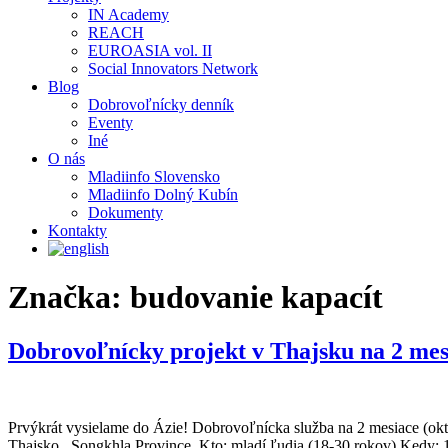
IN Academy
REACH
EUROASIA vol. II
Social Innovators Network
Blog
Dobrovoľnícky denník
Eventy
Iné
O nás
Mladiinfo Slovensko
Mladiinfo Dolný Kubín
Dokumenty
Kontakty
Značka:
budovanie kapacít
Dobrovoľnícky projekt v Thajsku na 2 mes
Prvýkrát vysielame do Ázie! Dobrovoľnícka služba na 2 mesiace (ok
Thajsko, Songkhla Province Kto: mladí ľudia (18-30 rokov) Kedy: 1.1