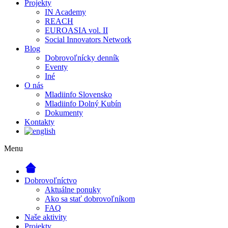
Projekty
IN Academy
REACH
EUROASIA vol. II
Social Innovators Network
Blog
Dobrovoľnícky denník
Eventy
Iné
O nás
Mladiinfo Slovensko
Mladiinfo Dolný Kubín
Dokumenty
Kontakty
Menu
Dobrovoľníctvo
Aktuálne ponuky
Ako sa stať dobrovoľníkom
FAQ
Naše aktivity
Projekty