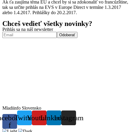
Ak ťa zaujíma téma EÚ a chcel by si sa zdokonaliť vo francúzštine,
tak sa určite prihlás na EVS v Europe Direct v termíne 1.3.2017
alebo 1.4.2017. Prihlášky do 20.2.2017.
Chceš vedieť všetky novinky?
Prihlás sa na náš newsletter
Mladiinfo Slovensko
acebook-
Twitter
Youtube
Linkedin
Instagram
f