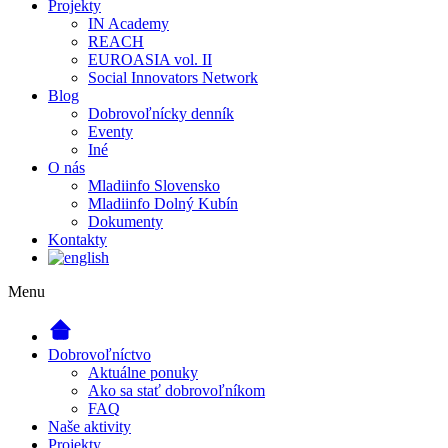
Projekty
IN Academy
REACH
EUROASIA vol. II
Social Innovators Network
Blog
Dobrovoľnícky denník
Eventy
Iné
O nás
Mladiinfo Slovensko
Mladiinfo Dolný Kubín
Dokumenty
Kontakty
Menu
Dobrovoľníctvo
Aktuálne ponuky
Ako sa stať dobrovoľníkom
FAQ
Naše aktivity
Projekty