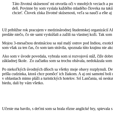
Táto životná skúsenosť mi otvorila oči v mnohých veciach a po
deň. Povinne by som vyslala každého mladého človeka na takúto
chcieť. Človek získa životné skúsenosti, veľa sa naučí a ešte 
Už približne rok pracujem v medzinárodnej študentskej organizácií A
predáte niečo, čo ste sami vyskúšali a zažili na vlastnej koži. Tak som 
Mojou 3-mesačnou destináciou sa stal malý ostrov pod Indiou, exotická 
som však za ten čas, čo som tam strávila, spoznala túto krajinu nie ako 
Ako som v úvode povedala, vybrala som si rozvojovú stáž, čiže dobrov
základnej škole. Zo začiatku som sa trochu obávala, nedokázala som s
Po niekoľkých úvodných dňoch sa všetky moje obavy rozplynuli. Deti s
prišla cudzinka, ktorá chce pomôcť ich žiakom. A aj oni samotní boli r
v oblastiach mimo pláži a turistických hotelov. Srí Lančania, sú nesku
biedu, dali by vám všetko.
Učenie ma bavilo, s deťmi som sa hrala rôzne anglické hry, spievala s 