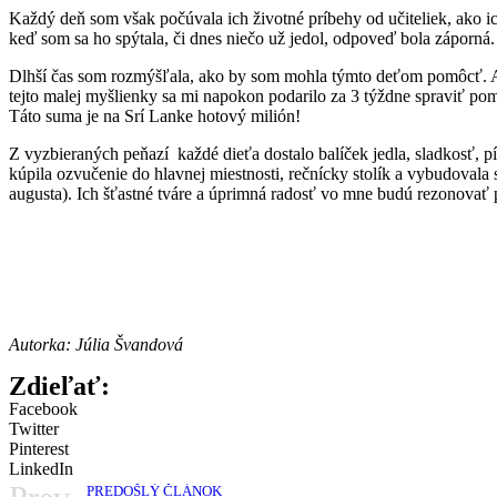
Každý deň som však počúvala ich životné príbehy od učiteliek, ako ich r
keď som sa ho spýtala, či dnes niečo už jedol, odpoveď bola záporná. 
Dlhší čas som rozmýšľala, ako by som mohla týmto deťom pomôcť. Až
tejto malej myšlienky sa mi napokon podarilo za 3 týždne spraviť pom
Táto suma je na Srí Lanke hotový milión!
Z vyzbieraných peňazí každé dieťa dostalo balíček jedla, sladkosť, pí
kúpila ozvučenie do hlavnej miestnosti, rečnícky stolík a vybudovala
augusta). Ich šťastné tváre a úprimná radosť vo mne budú rezonovať p
Autorka: Júlia Švandová
Zdieľať:
Facebook
Twitter
Pinterest
LinkedIn
PREDOŠLÝ ČLÁNOK