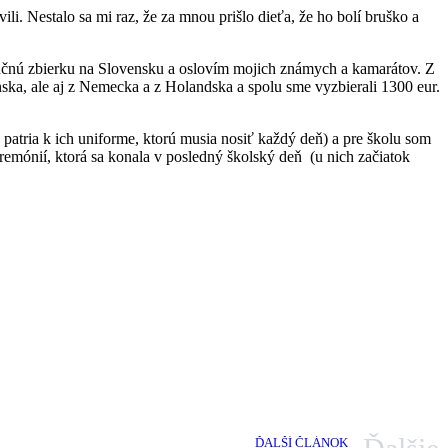
ili. Nestalo sa mi raz, že za mnou prišlo dieťa, že ho bolí bruško a
nčnú zbierku na Slovensku a oslovím mojich známych a kamarátov. Z
nska, ale aj z Nemecka a z Holandska a spolu sme vyzbierali 1300 eur.
 patria k ich uniforme, ktorú musia nosiť každý deň) a pre školu som
remónií, ktorá sa konala v posledný školský deň (u nich začiatok
ĎALŠÍ ČLÁNOK