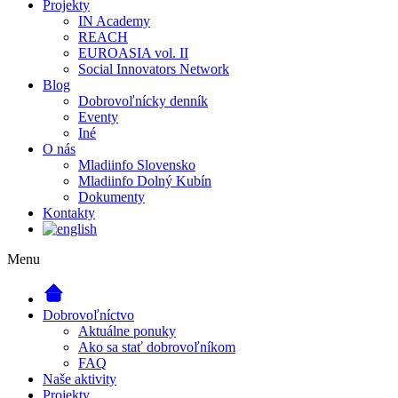
Projekty
IN Academy
REACH
EUROASIA vol. II
Social Innovators Network
Blog
Dobrovoľnícky denník
Eventy
Iné
O nás
Mladiinfo Slovensko
Mladiinfo Dolný Kubín
Dokumenty
Kontakty
Menu
Dobrovoľníctvo
Aktuálne ponuky
Ako sa stať dobrovoľníkom
FAQ
Naše aktivity
Projekty