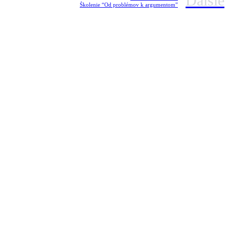
Ďalšie
Školenie “Od problémov k argumentom”