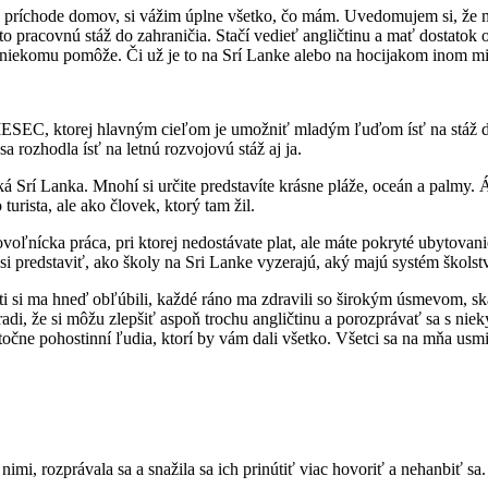
 príchode domov, si vážim úplne všetko, čo mám. Uvedomujem si, že má
 pracovnú stáž do zahraničia. Stačí vedieť angličtinu a mať dostatok o
aj niekomu pomôže. Či už je to na Srí Lanke alebo na hocijakom inom mi
IESEC, ktorej hlavným cieľom je umožniť mladým ľuďom ísť na stáž do 
sa rozhodla ísť na letnú rozvojovú stáž aj ja.
Srí Lanka. Mnohí si určite predstavíte krásne pláže, oceán a palmy. Áno
turista, ale ako človek, ktorý tam žil.
oľnícka práca, pri ktorej nedostávate plat, ale máte pokryté ubytovani
i predstaviť, ako školy na Sri Lanke vyzerajú, aký majú systém školstv
i ma hneď obľúbili, každé ráno ma zdravili so širokým úsmevom, skákal
adi, že si môžu zlepšiť aspoň trochu angličtinu a porozprávať sa s nieký
točne pohostinní ľudia, ktorí by vám dali všetko. Všetci sa na mňa usmi
nimi, rozprávala sa a snažila sa ich prinútiť viac hovoriť a nehanbiť sa