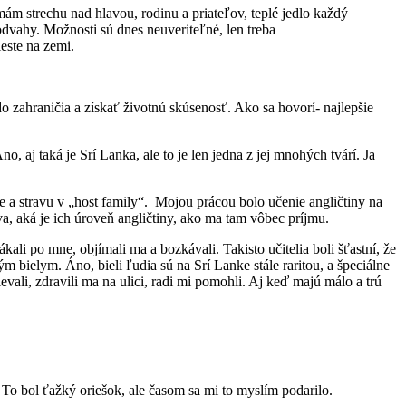
m strechu nad hlavou, rodinu a priateľov, teplé jedlo každý
dvahy. Možnosti sú dnes neuveriteľné, len treba
este na zemi.
zahraničia a získať životnú skúsenosť. Ako sa hovorí- najlepšie
, aj taká je Srí Lanka, ale to je len jedna z jej mnohých tvárí. Ja
e a stravu v „host family“. Mojou prácou bolo učenie angličtiny na
a, aká je ich úroveň angličtiny, ako ma tam vôbec príjmu.
i po mne, objímali ma a bozkávali. Takisto učitelia boli šťastní, že
m bielym. Áno, bieli ľudia sú na Srí Lanke stále raritou, a špeciálne
evali, zdravili ma na ulici, radi mi pomohli. Aj keď majú málo a trú
. To bol ťažký oriešok, ale časom sa mi to myslím podarilo.