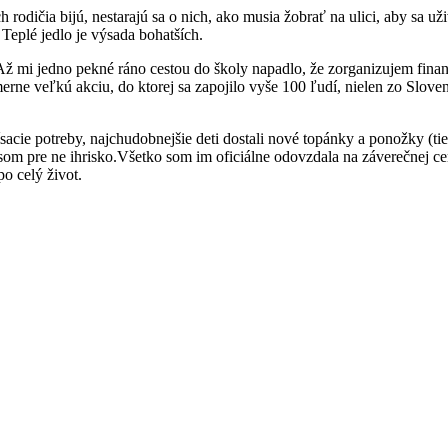
odičia bijú, nestarajú sa o nich, ako musia žobrať na ulici, aby sa uživ
Teplé jedlo je výsada bohatších.
 mi jedno pekné ráno cestou do školy napadlo, že zorganizujem fina
erne veľkú akciu, do ktorej sa zapojilo vyše 100 ľudí, nielen zo Slove
sacie potreby, najchudobnejšie deti dostali nové topánky a ponožky (tie
 som pre ne ihrisko.Všetko som im oficiálne odovzdala na záverečnej ce
o celý život.