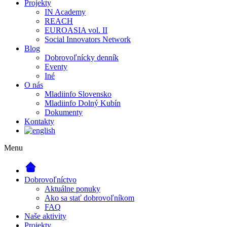
Projekty
IN Academy
REACH
EUROASIA vol. II
Social Innovators Network
Blog
Dobrovoľnícky denník
Eventy
Iné
O nás
Mladiinfo Slovensko
Mladiinfo Dolný Kubín
Dokumenty
Kontakty
Menu
Dobrovoľníctvo
Aktuálne ponuky
Ako sa stať dobrovoľníkom
FAQ
Naše aktivity
Projekty