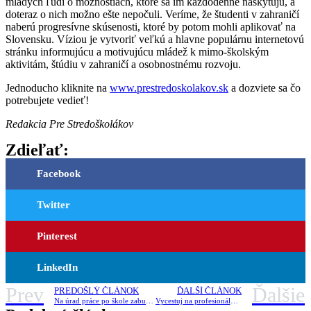
mladých ľudí o možnostiach, ktoré sa im každodenne naskytujú, a
doteraz o nich možno ešte nepočuli. Veríme, že študenti v zahraničí
naberú progresívne skúsenosti, ktoré by potom mohli aplikovať na
Slovensku. Víziou je vytvoriť veľkú a hlavne populárnu internetovú
stránku informujúcu a motivujúcu mládež k mimo-školským
aktivitám, štúdiu v zahraničí a osobnostnému rozvoju.
Jednoducho kliknite na
www.prestredoskolakov.sk
a dozviete sa čo
potrebujete vedieť!
Redakcia Pre Stredoškolákov
Zdieľať:
Facebook
Twitter
Pinterest
LinkedIn
Prev
Ďalšie
PREDOŠLÝ ČLÁNOK
ĎALŠÍ ČLÁNOK
Na úrad práce po škole zabudnite!
Vycestuj na profesionálnu stáž s organizáciou AIESEC!