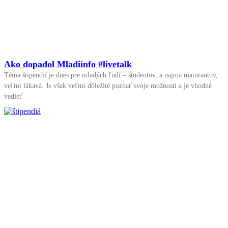
Ako dopadol Mladiinfo #livetalk
Téma štipendií je dnes pre mladých ľudí – študentov, a najmä maturantov,
veľmi lákavá. Je však veľmi dôležité poznať svoje možnosti a je vhodné
vedieť