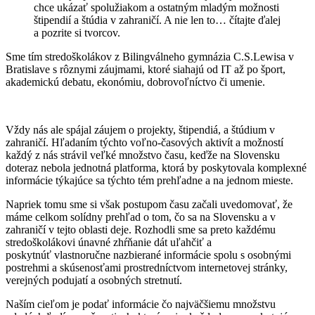
chce ukázať spolužiakom a ostatným mladým možnosti
štipendií a štúdia v zahraničí. A nie len to… čítajte ďalej
a pozrite si tvorcov.
Sme tím stredoškolákov z Bilingválneho gymnázia C.S.Lewisa v
Bratislave s rôznymi záujmami, ktoré siahajú od IT až po šport,
akademickú debatu, ekonómiu, dobrovoľníctvo či umenie.
Vždy nás ale spájal záujem o projekty, štipendiá, a štúdium v
zahraničí. Hľadaním týchto voľno-časových aktivít a možností
každý z nás strávil veľké množstvo času, keďže na Slovensku
doteraz nebola jednotná platforma, ktorá by poskytovala komplexné
informácie týkajúce sa týchto tém prehľadne a na jednom mieste.
Napriek tomu sme si však postupom času začali uvedomovať, že
máme celkom solídny prehľad o tom, čo sa na Slovensku a v
zahraničí v tejto oblasti deje. Rozhodli sme sa preto každému
stredoškolákovi únavné zhŕňanie dát uľahčiť a
poskytnúť vlastnoručne nazbierané informácie spolu s osobnými
postrehmi a skúsenosťami prostredníctvom internetovej stránky,
verejných podujatí a osobných stretnutí.
Naším cieľom je podať informácie čo najväčšiemu množstvu