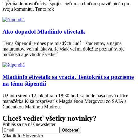
Týždňa dobrovoľníctva spojí s cieľom a chuťou spraviť niečo pre
svoju komunitu. Tento rok
Ako dopadol Mladiinfo #livetalk
Téma štipendií je dnes pre mladých ľudí – študentov, a najmä
maturantov, veľmi lákavá. Je však veľmi dôležité poznať svoje
možnosti a je vhodné vedieť
Mladiinfo #livetalk sa vracia. Tentokrát sa pozrieme
na tému štipendií
Už túto stredu 12. októbra o 18:30 hod. sa bude naša nová office
manažérka Kika rozprávať s Magdalénou Mergovou zo SAIA a
študentkou Martinou Mudrou.
Chceš vedieť všetky novinky?
Prihlás sa na náš newsletter
Mladiinfo Slovensko