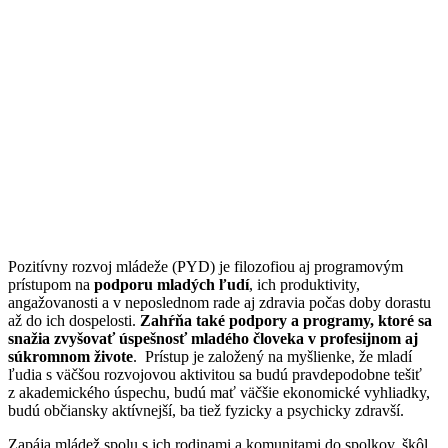
Pozitívny rozvoj mládeže (PYD) je filozofiou aj programovým
prístupom na
podporu mladých
ľudí
, ich produktivity,
angažovanosti a v neposlednom rade aj zdravia počas doby dorastu
až do ich dospelosti.
Zahŕňa také podpory a programy, ktoré sa
snažia zvyšovať úspešnosť mladého človeka v profesijnom aj
súkromnom živote
. Prístup je založený na myšlienke, že mladí
ľudia s väčšou rozvojovou aktivitou sa budú pravdepodobne tešiť
z akademického úspechu, budú mať väčšie ekonomické vyhliadky,
budú občiansky aktívnejší, ba tiež fyzicky a psychicky zdravší.
Zapája mládež spolu s ich rodinami a komunitami do spolkov, škôl,