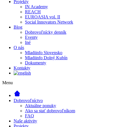
Projekty
IN Academy
REACH
EUROASIA vol. II
Social Innovators Network
Blog
Dobrovoľnícky denník
Eventy
Iné
O nás
Mladiinfo Slovensko
Mladiinfo Dolný Kubín
Dokumenty
Kontakty
Menu
Dobrovoľníctvo
Aktuálne ponuky
Ako sa stať dobrovoľníkom
FAQ
Naše aktivity
Projekty