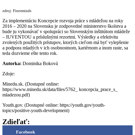
zdroj: Finerminds
Za implementáciu Koncepcie rozvoja práce s mládežou na roky
2016 – 2020 na Slovensku je zodpovedné ministerstvo školstva a
bude ju vykonávať v spolupráci so Slovenským inštitútom mládeže
– IUVENTOU a príslušnými rezortmi. Výsledky a efektivitu
zvolených použitých prístupov, ktorých cieľom má byť vylepšenie
a podpora mladých v ich osobnostnom, kariérnom a inom raste, sa
teda dozvieme ešte tento rok.
Autorka:
Dominika Boková
Zdoje:
Minedu.sk. (Dostupné online:
https://www.minedu.sk/data/files/5762_ koncepcia_prace_s_
mladezou.pdf)
Youth.gov. (Dostupné online: https://youth.gov/youth-
topics/positive-youth-development)
Zdieľať:
Facebook