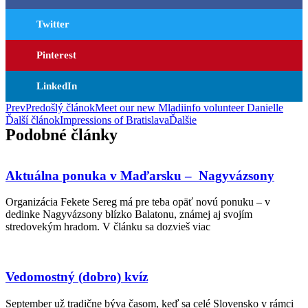
Twitter
Pinterest
LinkedIn
Prev
Predošlý článok
Meet our new Mladiinfo volunteer Danielle
Ďalší článok
Impressions of Bratislava
Ďalšie
Podobné články
Aktuálna ponuka v Maďarsku – Nagyvázsony
Organizácia Fekete Sereg má pre teba opäť novú ponuku – v
dedinke Nagyvázsony blízko Balatonu, známej aj svojím
stredovekým hradom. V článku sa dozvieš viac
Vedomostný (dobro) kvíz
September už tradične býva časom, keď sa celé Slovensko v rámci