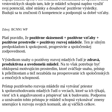
vrstovníckych skupín tam, kde je mládež schopná naplno využiť
svoj potenciál, silné stránky a dosahovať pozitívne výsledky.
Budujú sa tu zručnosti či kompetencie a podporujú sa dobré vzťahy.
Zdroj: BCNN1 WP
Platí pravidlo, že
pozitívne skúsenosti + pozitívne vzťahy +
pozitívne prostredie = pozitívny rozvoj mládeže
. Ten je silným
predpokladom k spokojnosti, progresivite a spoločenskej
zodpovednosti.
Výsledkom snahy o pozitívny rozvoj mladých ľudí je
zdravá,
produktívna a uvedomelá mládež
. Na to však potrebuje byť
obklopená motivujúcim prostredím, ktoré zväčšuje snahu, prístup
k príležitostiam a tiež nezabúda na prosperovanie ich spoločenských
a emočných schopností.
Prístup pozitívneho rozvoja mládeže má vytvárať priestor
k spolurozhodovaniu mladých ľudí o veciach, ktoré sa ich týkajú,
viesť ich k angažovanosti a prispievať tak k budovaniu. Podporou
a uznávaním tohto prístupu je mládež schopná vykonávať zmeny
smerujúce k rozvoju svojich komunít, ale aj väčších celkov.