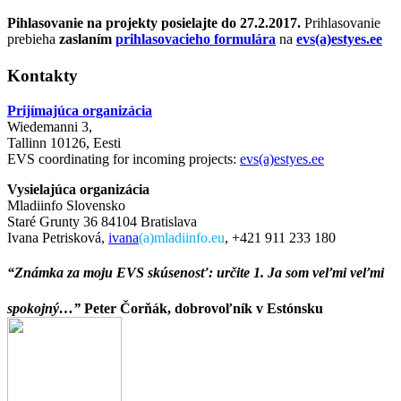
Pihlasovanie na projekty posielajte do 27.2.2017.
Prihlasovanie
prebieha
zaslaním
prihlasovacieho formulára
na
evs(a)estyes.ee
Kontakty
Prijímajúca organizácia
Wiedemanni 3,
Tallinn 10126, Eesti
EVS coordinating for incoming projects:
evs(a)estyes.ee
Vysielajúca organizácia
Mladiinfo Slovensko
Staré Grunty 36 84104 Bratislava
Ivana Petrisková,
ivana
(a)mladiinfo.eu
,
+421 911 233 180
“Známka za moju EVS skúsenosť: určite 1. Ja som veľmi veľmi
spokojný…”
Peter Čorňák, dobrovoľník v Estónsku