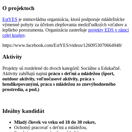
O projektoch
EstYES
je mimovládna organizácia, ktorá podporuje mládežnícke
výmenné pobyty za účelom zlepšovania medziľudksých vzťahov a
lepšieho porozumenia. Organizácia zastrešuje
projekty EDS v rámci
celej krajiny
.
https://www.facebook.com/EstYES/videos/1260953070664948/
Aktivity
Projekty sú rozdelené do dvoch kategórií: Sociálne a Edukačné.
Aktivity zahŕňajú najmä
prácu s deťmi a mládežou (šport,
outdoor aktivity, voľnočasové aktivity, práca s
hendikepovanými, práca s mládežou zo znevýhodneného
prostredia, a pod.)
Ideálny kandidát
Mladý človek vo veku od 18 do 30 rokov,
Ochotný pracovať s deťmi a mládežou,