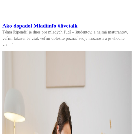
Ako dopadol Mladiinfo #livetalk
Téma štipendií je dnes pre mladých ľudí – študentov, a najmä maturantov,
veľmi lákavá. Je však veľmi dôležité poznať svoje možnosti a je vhodné
vedieť