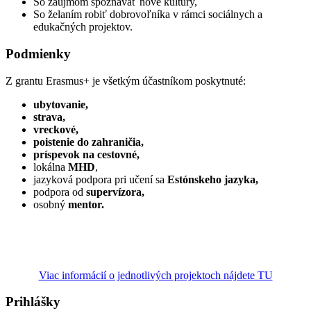
So záujmom spoznávať nové kultúry,
So želaním robiť dobrovoľníka v rámci sociálnych a
edukačných projektov.
Podmienky
Z grantu Erasmus+ je všetkým účastníkom poskytnuté:
ubytovanie,
strava,
vreckové,
poistenie do zahraničia,
príspevok na cestovné,
lokálna
MHD
,
jazyková podpora pri učení sa
Estónskeho jazyka,
podpora od
supervízora,
osobný
mentor.
Viac informácií o jednotlivých projektoch nájdete TU
Prihlášky