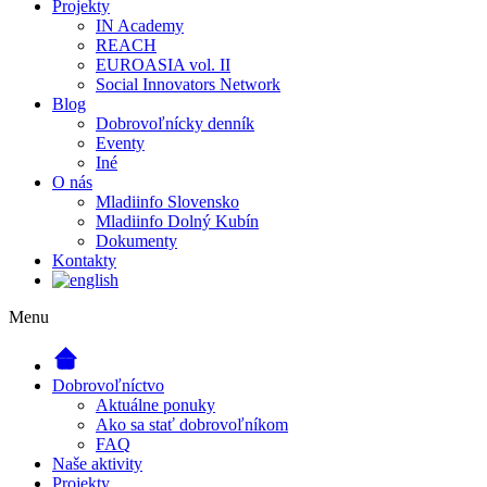
Projekty
IN Academy
REACH
EUROASIA vol. II
Social Innovators Network
Blog
Dobrovoľnícky denník
Eventy
Iné
O nás
Mladiinfo Slovensko
Mladiinfo Dolný Kubín
Dokumenty
Kontakty
Menu
Dobrovoľníctvo
Aktuálne ponuky
Ako sa stať dobrovoľníkom
FAQ
Naše aktivity
Projekty