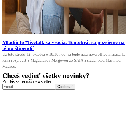
Mladiinfo #livetalk sa vracia. Tentokrát sa pozrieme na
tému štipendií
Už túto stredu 12. októbra o 18:30 hod. sa bude naša nová office manažérka
Kika rozprávať s Magdalénou Mergovou zo SAIA a študentkou Martinou
Mudrou.
Chceš vedieť všetky novinky?
Prihlás sa na náš newsletter