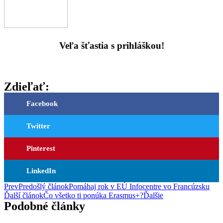
Veľa šťastia s prihláškou!
Zdieľať:
Facebook
Twitter
Pinterest
LinkedIn
Prev
Predošlý článok
Pomáhaj rok v EÚ Infocentre vo Francúzsku
Ďalší článok
Čo všetko ti ponúka Erasmus+?
Ďalšie
Podobné články