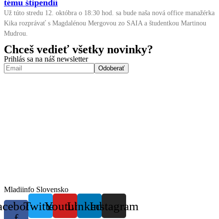
tému štipendií
Už túto stredu 12. októbra o 18:30 hod. sa bude naša nová office manažérka
Kika rozprávať s Magdalénou Mergovou zo SAIA a študentkou Martinou
Mudrou.
Chceš vedieť všetky novinky?
Prihlás sa na náš newsletter
Mladiinfo Slovensko
acebook-
Twitter
Youtube
Linkedin
Instagram
f