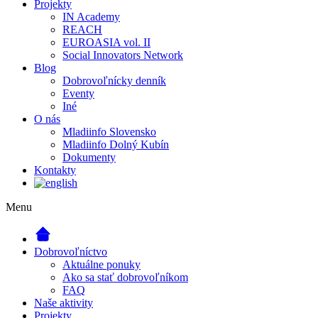
Projekty
IN Academy
REACH
EUROASIA vol. II
Social Innovators Network
Blog
Dobrovoľnícky denník
Eventy
Iné
O nás
Mladiinfo Slovensko
Mladiinfo Dolný Kubín
Dokumenty
Kontakty
Menu
Dobrovoľníctvo
Aktuálne ponuky
Ako sa stať dobrovoľníkom
FAQ
Naše aktivity
Projekty