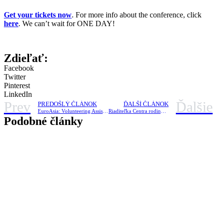
Get your tickets now
. For more info about the conference, click
here
. We can’t wait for ONE DAY!
Zdieľať:
Facebook
Twitter
Pinterest
LinkedIn
Prev
Ďalšie
PREDOŠLÝ ČLÁNOK
ĎALŠÍ ČLÁNOK
EuroAsia: Volunteering Assistance Program vol.2
Riaditeľka Centra rodiny: ,,Je škoda, že tak veľa ľudí robí tak málo“
Podobné články