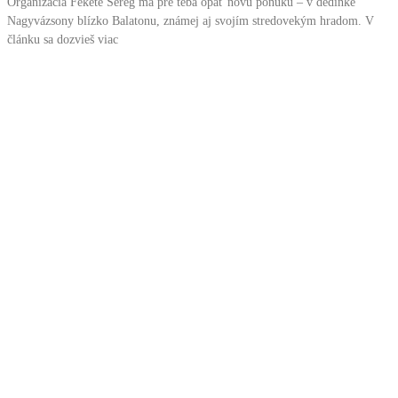
Organizácia Fekete Sereg má pre teba opäť novú ponuku – v dedinke
Nagyvázsony blízko Balatonu, známej aj svojím stredovekým hradom. V
článku sa dozvieš viac