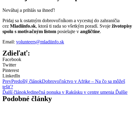
Neváhaj a prihlás sa ihneď!
Pridaj sa k ostatným dobrovoľníkom a vycestuj do zahraničia
cez
Mladiinfo.sk
, ktorá ti rada so všetkým poradí. Svoje
životopisy
spolu s motivačným listom
posielajte v
angličtine
.
Email:
volunteers@mladiinfo.sk
Zdieľať:
Facebook
Twitter
Pinterest
LinkedIn
Prev
Predošlý článok
Dobrovoľníctvo v Afrike – Na čo sa môžeš
tešiť?
Ďalší článok
Jedinečná ponuka v Rakúsku v centre umenia
Ďalšie
Podobné články