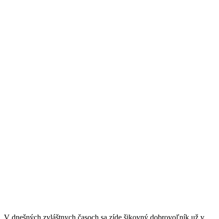
V dnešných zvláštnych časoch sa zíde šikovný dobrovoľník už v