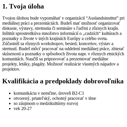
1. Tvoja úloha
Tvojou úlohou bude vypomáhať v
organizácií “Auslandsinstitut” pri
mediálnej práci a prezentáciách. Budeš mať možnosť organizovať
diskusie, výstavy, stretnutia či semináre s ľuďmi z rôznych krajín.
Inštitút sprostredkúva množstvo informácií o „cudzích“ kultúrach a
poznatky o živote v iných krajinách Európy a celého sveta.
Zúčastníš sa rôznych workshopov, besied, koncertov, výstav a
stretnutí. Budeš môcť pracovať na oddelení mediálnej práce, zbierať
skúsenosti a poznatky o spôsoboch života napr. v rôznych etnických
komunitách. Naučíš sa pripravovať a prezentovať mediálne
projekty, letáky, plagáty. Možnosť realizácie vlastných nápadov a
projektov.
Kvalifikácia a predpoklady dobrovoľníka
komunikácia v nemčine, úroveň B2-C1
otvorený, priateľský, ochotný pracovať v tíme
so záujmom o medzikultúrny rozvoj
vek 20-27