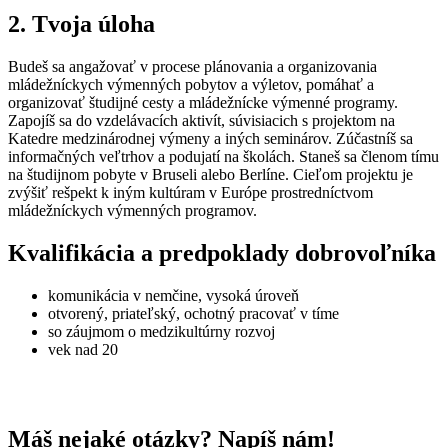
2. Tvoja úloha
Budeš sa angažovať v procese plánovania a organizovania
mládežníckych výmenných pobytov a výletov, pomáhať a
organizovať študijné cesty a mládežnícke výmenné programy.
Zapojíš sa do vzdelávacích aktivít, súvisiacich s projektom na
Katedre medzinárodnej výmeny a iných seminárov. Zúčastníš sa
informačných veľtrhov a podujatí na školách. Staneš sa členom tímu
na študijnom pobyte v Bruseli alebo Berlíne. Cieľom projektu je
zvýšiť rešpekt k iným kultúram v Európe prostredníctvom
mládežníckych výmenných programov.
Kvalifikácia a predpoklady dobrovoľníka
komunikácia v nemčine, vysoká úroveň
otvorený, priateľský, ochotný pracovať v tíme
so záujmom o medzikultúrny rozvoj
vek nad 20
Máš nejaké otázky? Napíš nám!