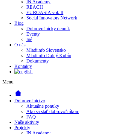
IN Academy
REACH
EUROASIA vol. II
Social Innovators Network
Blog
Dobrovoľnícky denník
Eventy
Iné
O nás
Mladiinfo Slovensko
Mladiinfo Dolný Kubín
Dokumenty
Kontakty
Menu
Dobrovoľníctvo
Aktuálne ponuky
Ako sa stať dobrovoľníkom
FAQ
Naše aktivity
Projekty
IN Academy